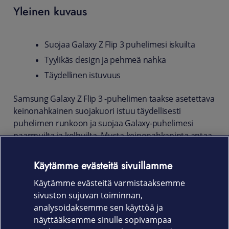
Yleinen kuvaus
Suojaa Galaxy Z Flip 3 puhelimesi iskuilta
Tyylikäs design ja pehmeä nahka
Täydellinen istuvuus
Samsung Galaxy Z Flip 3 -puhelimen taakse asetettava
keinonahkainen suojakuori istuu täydellisesti
puhelimen runkoon ja suojaa Galaxy-puhelimesi
naarmuilta ja kolhuilta. Musta keinonahkapinta antaa
puhelimellesi klassista tyylikkyyttä, joka toimii
tilanteessa kuin tilanteessa. Nahkaisen pinnan
Käytämme evästeitä sivuillamme
ansiosta kuori pysyy hyvässä otteessa kädessäsi ja
Käytämme evästeitä varmistaaksemme
helpottaa myös puhelimen käsittelyä.
sivuston sujuvan toiminnan,
Tuotekoodi
analysoidaksemme sen käyttöä ja
näyttääksemme sinulle sopivampaa
650-1910