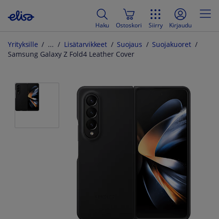
Haku
Ostoskori
Siirry
Kirjaudu
Yrityksille
Lisätarvikkeet
Suojaus
Suojakuoret
Samsung Galaxy Z Fold4 Leather Cover