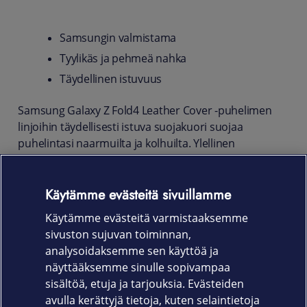
Samsungin valmistama
Tyylikäs ja pehmeä nahka
Täydellinen istuvuus
Samsung Galaxy Z Fold4 Leather Cover -puhelimen
linjoihin täydellisesti istuva suojakuori suojaa
puhelintasi naarmuilta ja kolhuilta. Ylellinen
nahkapinta antaa puhelimellesi hienostuneen
klassista tyylikkyyttä, joka toimii tilanteessa kuin
Käytämme evästeitä sivuillamme
tilanteessa.
Käytämme evästeitä varmistaaksemme
Tuotekoodi
sivuston sujuvan toiminnan,
EF-VF936LJEGWW Harmaa
analysoidaksemme sen käyttöä ja
näyttääksemme sinulle sopivampaa
EF-VF936LBEGWW Musta
sisältöä, etuja ja tarjouksia. Evästeiden
avulla kerättyjä tietoja, kuten selaintietoja