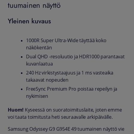
tuumainen näyttö
Yleinen kuvaus
1000R Super Ultra-Wide täyttää koko
näkökentän
Dual QHD -resoluutio ja HDR1000 parantavat
kuvanlaatua
240 Hz virkistystaajuus ja 1 ms vasteaika
takaavat nopeuden
FreeSync Premium Pro poistaa repeilyn ja
nykimisen
Huom!
Kyseessä on suoratoimituslaite, joten emme
voi taata toimitusta heti seuraavalle arkipäivälle.
Samsung Odyssey G9 G954E 49 tuumainen näyttö vie