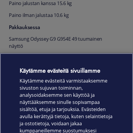
Paino jalustan kanssa 15.6 kg
Paino ilman jalustaa 10.6 kg
Pakkauksessa
Samsung Odyssey G9 G954E 49 tuumainen
näyttö
DisplayPort-kaapeli
Käytämme evästeitä sivuillamme
USB 3.0-kaapeli
Käytämme evästeitä varmistaaksemme
Virtakaapeli
sivuston sujuvan toiminnan,
Takuu
analysoidaksemme sen käyttöä ja
näyttääksemme sinulle sopivampaa
24 kk
sisältöä, etuja ja tarjouksia. Evästeiden
avulla kerättyjä tietoja, kuten selaintietoja
ja ostotietoja, voidaan jakaa
kumppaneillemme suostumuksesi