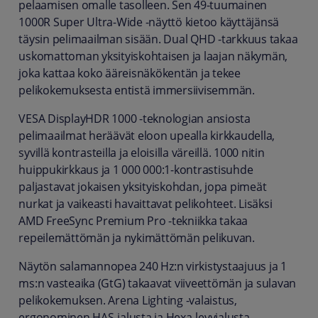
pelaamisen omalle tasolleen. Sen 49-tuumainen
1000R Super Ultra-Wide -näyttö kietoo käyttäjänsä
täysin pelimaailman sisään. Dual QHD -tarkkuus takaa
uskomattoman yksityiskohtaisen ja laajan näkymän,
joka kattaa koko ääreisnäkökentän ja tekee
pelikokemuksesta entistä immersiivisemmän.
VESA DisplayHDR 1000 -teknologian ansiosta
pelimaailmat heräävät eloon upealla kirkkaudella,
syvillä kontrasteilla ja eloisilla väreillä. 1000 nitin
huippukirkkaus ja 1 000 000:1-kontrastisuhde
paljastavat jokaisen yksityiskohdan, jopa pimeät
nurkat ja vaikeasti havaittavat pelikohteet. Lisäksi
AMD FreeSync Premium Pro -tekniikka takaa
repeilemättömän ja nykimättömän pelikuvan.
Näytön salamannopea 240 Hz:n virkistystaajuus ja 1
ms:n vasteaika (GtG) takaavat viiveettömän ja sulavan
pelikokemuksen. Arena Lighting -valaistus,
ergonominen HAS-jalusta ja Hexa-levyjalusta