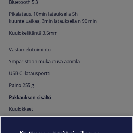
Bluetooth 5.3
Pikalataus, 10min latauksella 5h
kuunteluaikaa, 3min latauksella n 90 min
Kuulokeliitäntä 3.5mm
Vastamelutoiminto
Ympäristöön mukautuva äänitila
USB-C -latausportti
Paino 255 g
Pakkauksen sisältö
Kuulokkeet
Kantolaukku
USB-kaapeli