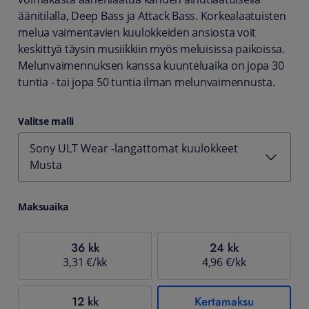
äänitilalla, Deep Bass ja Attack Bass. Korkealaatuisten
melua vaimentavien kuulokkeiden ansiosta voit
keskittyä täysin musiikkiin myös meluisissa paikoissa.
Melunvaimennuksen kanssa kuunteluaika on jopa 30
tuntia - tai jopa 50 tuntia ilman melunvaimennusta.
Valitse malli
Sony ULT Wear -langattomat kuulokkeet
Musta
Maksuaika
36 kk
24 kk
3,31 €/kk
4,96 €/kk
12 kk
Kertamaksu