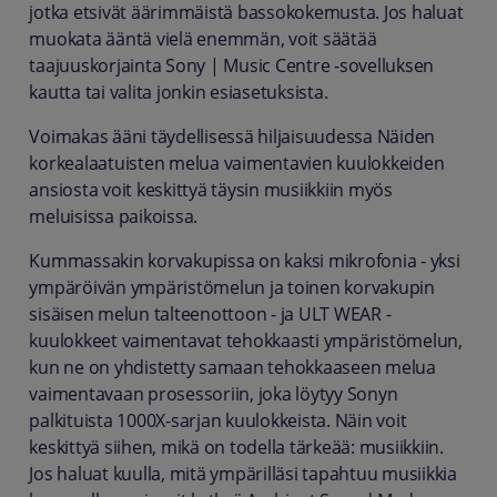
jotka etsivät äärimmäistä bassokokemusta. Jos haluat
muokata ääntä vielä enemmän, voit säätää
taajuuskorjainta Sony | Music Centre -sovelluksen
kautta tai valita jonkin esiasetuksista.
Voimakas ääni täydellisessä hiljaisuudessa Näiden
korkealaatuisten melua vaimentavien kuulokkeiden
ansiosta voit keskittyä täysin musiikkiin myös
meluisissa paikoissa.
Kummassakin korvakupissa on kaksi mikrofonia - yksi
ympäröivän ympäristömelun ja toinen korvakupin
sisäisen melun talteenottoon - ja ULT WEAR -
kuulokkeet vaimentavat tehokkaasti ympäristömelun,
kun ne on yhdistetty samaan tehokkaaseen melua
vaimentavaan prosessoriin, joka löytyy Sonyn
palkituista 1000X-sarjan kuulokkeista. Näin voit
keskittyä siihen, mikä on todella tärkeää: musiikkiin.
Jos haluat kuulla, mitä ympärilläsi tapahtuu musiikkia