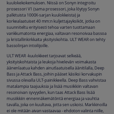
kuulokekokemuksen. Niissä on Sonyn integroitu
prosessori V1 (sama prosessori, joka löytyy Sonyn
palkituista 1000X-sarjan kuulokkeista) ja
korkealaatuiset 40 mm:n kuljettajayksiköt, jotka on
suunniteltu erityisesti tehoa varten tuottamaan
vankkumatonta energiaa, valtavan resonoivaa bassoa
ja kristallinkirkkaita yksityiskohtia. ULT WEAR on tehty
bassolinjan intoilijoille.
ULT WEAR -kuulokkeet tarjoavat selkeää,
yksityiskohtaista ja leukoja hivelevän voimakasta
äänenlaatua kahden ainutlaatuisella äänitilalla, Deep
Bass ja Attack Bass, joihin pääset käsiksi korvakupin
sivussa olevalla ULT-painikkeella. Deep Bass vahvistaa
matalampia taajuuksia ja lisää musiikkiin valtavan
resonoivan syvyyden, kun taas Attack Bass lisää
musiikkiin ennennäkemätöntä energiaa ja vauhtia
tavalla, joka on kuultava, jotta sen uskoisi. Markkinoilla
ei ole mitään aivan vastaavaa - ehdoton valinta niille,