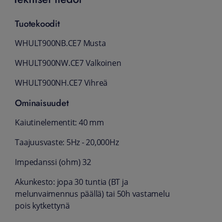
Tuotekoodit
​WHULT900NB.CE7 Musta
WHULT900NW.CE7 Valkoinen
WHULT900NH.CE7 Vihreä
Ominaisuudet
Kaiutinelementit: 40 mm
Taajuusvaste: 5Hz - 20,000Hz
Impedanssi (ohm) 32
Akunkesto: jopa 30 tuntia (BT ja
melunvaimennus päällä) tai 50h vastamelu
pois kytkettynä