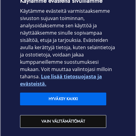
Käytämme evästeitä sivuillamme
Käytämme evästeitä varmistaaksemme
3.5mm johto
sivuston sujuvan toiminnan,
Takuu
analysoidaksemme sen käyttöä ja
näyttääksemme sinulle sopivampaa
24 kk
sisältöä, etuja ja tarjouksia. Evästeiden
avulla kerättyjä tietoja, kuten selaintietoja
ja ostotietoja, voidaan jakaa
kumppaneillemme suostumuksesi
mukaan. Voit muuttaa valintojasi milloin
tahansa.
Lue lisää tietosuojasta ja
Elisa.fi
evästeistä.
Elisa Oyj
HYVÄKSY KAIKKI
Elisan myymälät
VAIN VÄLTTÄMÄTTÖMÄT
Yhteystiedot