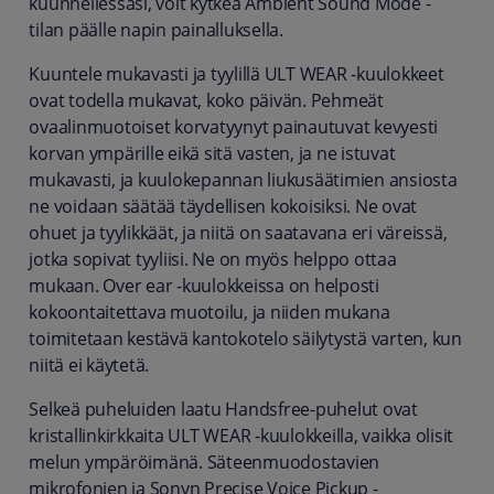
kuunnellessasi, voit kytkeä Ambient Sound Mode -
tilan päälle napin painalluksella.
Kuuntele mukavasti ja tyylillä ULT WEAR -kuulokkeet
ovat todella mukavat, koko päivän. Pehmeät
ovaalinmuotoiset korvatyynyt painautuvat kevyesti
korvan ympärille eikä sitä vasten, ja ne istuvat
mukavasti, ja kuulokepannan liukusäätimien ansiosta
ne voidaan säätää täydellisen kokoisiksi. Ne ovat
ohuet ja tyylikkäät, ja niitä on saatavana eri väreissä,
jotka sopivat tyyliisi. Ne on myös helppo ottaa
mukaan. Over ear -kuulokkeissa on helposti
kokoontaitettava muotoilu, ja niiden mukana
toimitetaan kestävä kantokotelo säilytystä varten, kun
niitä ei käytetä.
Selkeä puheluiden laatu Handsfree-puhelut ovat
kristallinkirkkaita ULT WEAR -kuulokkeilla, vaikka olisit
melun ympäröimänä. Säteenmuodostavien
mikrofonien ja Sonyn Precise Voice Pickup -