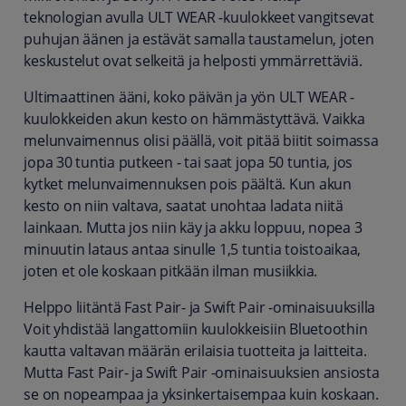
teknologian avulla ULT WEAR -kuulokkeet vangitsevat
puhujan äänen ja estävät samalla taustamelun, joten
keskustelut ovat selkeitä ja helposti ymmärrettäviä.
Ultimaattinen ääni, koko päivän ja yön ULT WEAR -
kuulokkeiden akun kesto on hämmästyttävä. Vaikka
melunvaimennus olisi päällä, voit pitää biitit soimassa
jopa 30 tuntia putkeen - tai saat jopa 50 tuntia, jos
kytket melunvaimennuksen pois päältä. Kun akun
kesto on niin valtava, saatat unohtaa ladata niitä
lainkaan. Mutta jos niin käy ja akku loppuu, nopea 3
minuutin lataus antaa sinulle 1,5 tuntia toistoaikaa,
joten et ole koskaan pitkään ilman musiikkia.
Helppo liitäntä Fast Pair- ja Swift Pair -ominaisuuksilla
Voit yhdistää langattomiin kuulokkeisiin Bluetoothin
kautta valtavan määrän erilaisia tuotteita ja laitteita.
Mutta Fast Pair- ja Swift Pair -ominaisuuksien ansiosta
se on nopeampaa ja yksinkertaisempaa kuin koskaan.