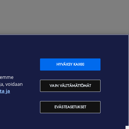
HYVÄKSY KAIKKI
ksemme
oja, voidaan
VAIN VÄLTTÄMÄTTÖMÄT
ta ja
EVÄSTEASETUKSET
Yhteystiedot