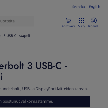
Svenska
English
Ostoskori
Siirry
Kirjaudu
t 3 USB-C -kaapeli
rbolt 3 USB-C -
i
underbolt-, USB- ja DisplayPort-laitteiden kanssa.
n poistunut valikoimastamme.