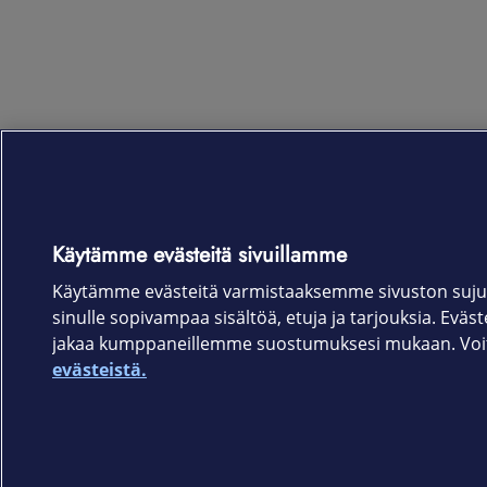
Käytämme evästeitä sivuillamme
Käytämme evästeitä varmistaaksemme sivuston suju
sinulle sopivampaa sisältöä, etuja ja tarjouksia. Eväste
jakaa kumppaneillemme suostumuksesi mukaan. Voit 
evästeistä.
Elisa.fi
Elisa Oyj
Käyttöehdot
Sopimusehdot
Tietosuojakäytäntö
Evästeasetukset
Tekijänoikeud