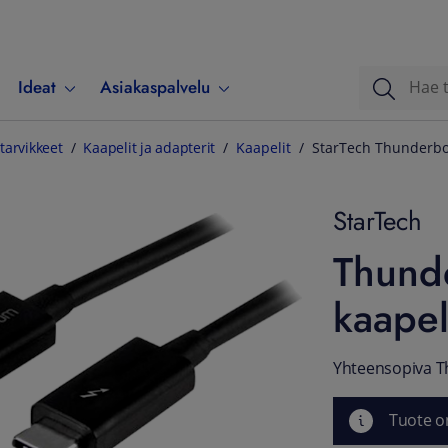
Ideat
Asiakaspalvelu
tarvikkeet
Kaapelit ja adapterit
Kaapelit
StarTech Thunderbol
StarTech
Thunde
kaapel
Yhteensopiva Th
Tuote o