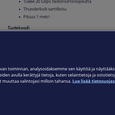
Tukee 20 Gbps tiedonsiirtonopeutta
Thunderbolt-sertifioitu
Pituus 1 metri
Tuotekoodi
TBLT3MM1M
Takuu
24 kk
van toiminnan, analysoidaksemme sen käyttöä ja näyttää
iden avulla kerättyjä tietoja, kuten selaintietoja ja ostotiet
muuttaa valintojasi milloin tahansa.
Lue lisää tietosuojas
Elisan myymälät
et © 2026 Elisa Oyj. Kaikki oikeudet pidätetään.