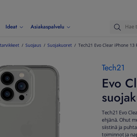
Ideat
Asiakaspalvelu
tarvikkeet
Suojaus
Suojakuoret
Tech21 Evo Clear iPhone 13 
Tech21
Evo Cl
suojak
Tech21 Evo Clea
ehjänä. Ohut mu
siistinä ja puht
toiminnot ja nap