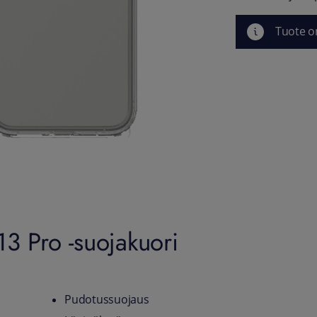
Tuote o
3 Pro -suojakuori
Pudotussuojaus