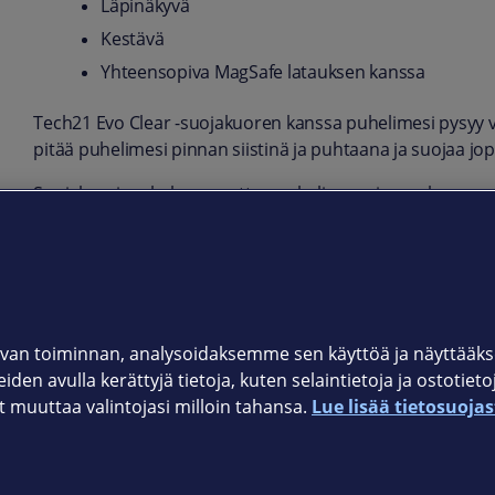
Läpinäkyvä
Kestävä
Yhteensopiva MagSafe latauksen kanssa
Tech21 Evo Clear -suojakuoren kanssa puhelimesi pysyy v
pitää puhelimesi pinnan siistinä ja puhtaana ja suojaa jo
Suojakuori on helppo asettaa puhelimeen ja sen kanssa pu
kuoren kanssa kaikki liitännät, toiminnot ja napit toimivat
Tuotekoodi
T21-9204
van toiminnan, analysoidaksemme sen käyttöä ja näyttää
iden avulla kerättyjä tietoja, kuten selaintietoja ja ostotiet
muuttaa valintojasi milloin tahansa.
Lue lisää tietosuojas