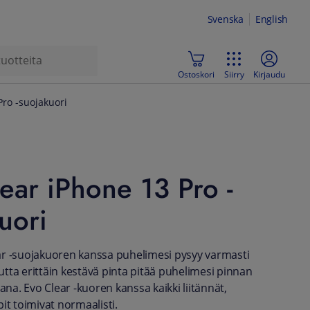
Svenska
English
Ostoskori
Siirry
Kirjaudu
Pro -suojakuori
ear iPhone 13 Pro -
uori
r -suojakuoren kanssa puhelimesi pysyy varmasti
tta erittäin kestävä pinta pitää puhelimesi pinnan
aana. Evo Clear -kuoren kanssa kaikki liitännät,
it toimivat normaalisti.