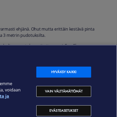
armasti ehjänä. Ohut mutta erittäin kestävä pinta
pa 3 metrin pudotuksilta.
helin pysyy tukevasti otteessasi. Evo Clear -
 normaalisti.
HYVÄKSY KAIKKI
ksemme
oja, voidaan
VAIN VÄLTTÄMÄTTÖMÄT
ta ja
EVÄSTEASETUKSET