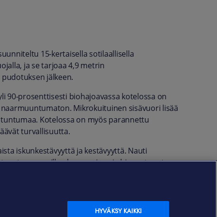
nniteltu 15-kertaisella sotilaallisella
jalla, ja se tarjoaa 4,9 metrin
a pudotuksen jälkeen.
yli 90-prosenttisesti biohajoavassa kotelossa on
että naarmuuntumaton. Mikrokuituinen sisävuori lisää
vat tuntumaa. Kotelossa on myös parannettu
äävät turvallisuutta.
ista iskunkestävyyttä ja kestävyyttä. Nauti
vät vertaansa vailla oleva suojaus ja hienostunut
.
HYVÄKSY KAIKKI