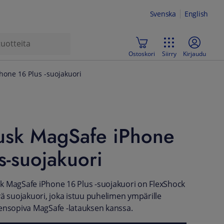
Svenska
English
Ostoskori
Siirry
Kirjaudu
one 16 Plus -suojakuori
usk MagSafe iPhone
s-suojakuori
k MagSafe iPhone 16 Plus -suojakuori on FlexShock
vä suojakuori, joka istuu puhelimen ympärille
ensopiva MagSafe -latauksen kanssa.