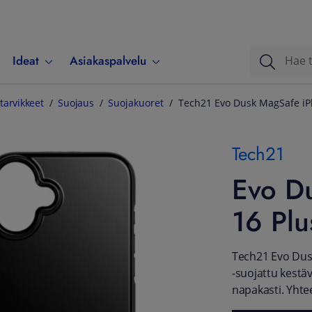
Ideat
Asiakaspalvelu
tarvikkeet
Suojaus
Suojakuoret
Tech21 Evo Dusk MagSafe iPh
Tech21
Evo D
16 Plu
Tech21 Evo Dus
-suojattu kestä
napakasti. Yhte