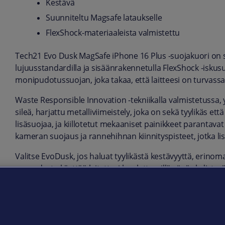
Kestävä
Suunniteltu Magsafe lataukselle
FlexShock-materiaaleista valmistettu
Tech21 Evo Dusk MagSafe iPhone 16 Plus -suojakuori on suu
lujuusstandardilla ja sisäänrakennetulla FlexShock -iskusuo
monipudotussuojan, joka takaa, että laitteesi on turvass
Waste Responsible Innovation -tekniikalla valmistetussa, 
sileä, harjattu metalliviimeistely, joka on sekä tyylikäs 
lisäsuojaa, ja kiillotetut mekaaniset painikkeet paranta
kameran suojaus ja rannehihnan kiinnityspisteet, jotka lis
Valitse EvoDusk, jos haluat tyylikästä kestävyyttä, erinoma
vapaudesta käyttää laitettasi huoletta, sillä siinä yhdisty
muotoilu. EvoDuskin avulla voit tehdä vaikutuksen tyylillä
Tuotekoodi:
T21-10944