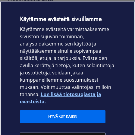
Evo Lite kuoren kanssa kaikki liitännät, toiminnot ja
Käytämme evästeitä sivuillamme
napit toimivat normaalisti.
Käytämme evästeitä varmistaaksemme
Tuotekoodi:
sivuston sujuvan toiminnan,
T21-10428 Musta
analysoidaksemme sen käyttöä ja
näyttääksemme sinulle sopivampaa
T21-10429 Kirkas
sisältöä, etuja ja tarjouksia. Evästeiden
avulla kerättyjä tietoja, kuten selaintietoja
ja ostotietoja, voidaan jakaa
kumppaneillemme suostumuksesi
mukaan. Voit muuttaa valintojasi milloin
tahansa.
Lue lisää tietosuojasta ja
Elisa.fi
evästeistä.
Elisa Oyj
HYVÄKSY KAIKKI
Elisan myymälät