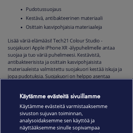
Pudotussuojaus
Kestävä, antibakteerinen materiaali
Osittain kasvipohjaisia materiaaleja
Lisää väriä elämääsi! Tech21 Colour Studio -
suojakuori Apple iPhone XR -älypuhelimelle antaa
suojaa ja tuo väriä puhelimeesi. Kestävistä,
antibakteerisista ja osittain kasvipohjaisista
materiaaleista valmistettu suojakuori kestää iskuja ja
jopa pudotuksia. Suojakuori on helppo asentaa
paikoilleen ja se istuu puhelimeesi täydellisesti.
Tuotekoodit
Käytämme evästeitä sivuillamme
Käytämme evästeitä varmistaaksemme
T21-7755 musta, T21-7758 koralli, T21-7757 turkoosi
sivuston sujuvan toiminnan,
Takuu
analysoidaksemme sen käyttöä ja
näyttääksemme sinulle sopivampaa
24 kk