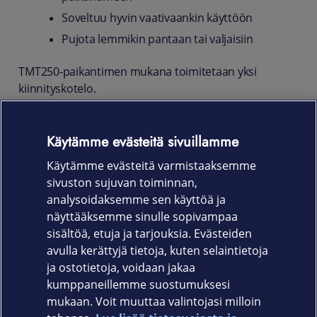
Soveltuu hyvin vaativaankin käyttöön
Pujota lemmikin pantaan tai valjaisiin
TMT250-paikantimen mukana toimitetaan yksi
kiinnityskotelo.
Elastinen kiinnityskotelo Teltonika TMT250 GPS-
paikantimelle. Voidaan pujottaa esimerkiksi lemmikin
Käytämme evästeitä sivuillamme
pantaan tai valjaisiin. Pitää paikantimen tukevasti
Käytämme evästeitä varmistaaksemme
paikallaan ja soveltuu hyvin vaativaankin käyttöön.
sivuston sujuvan toiminnan,
Tuotekoodi
analysoidaksemme sen käyttöä ja
näyttääksemme sinulle sopivampaa
PRIEDAS227 (088-228)
sisältöä, etuja ja tarjouksia. Evästeiden
avulla kerättyjä tietoja, kuten selaintietoja
ja ostotietoja, voidaan jakaa
kumppaneillemme suostumuksesi
mukaan. Voit muuttaa valintojasi milloin