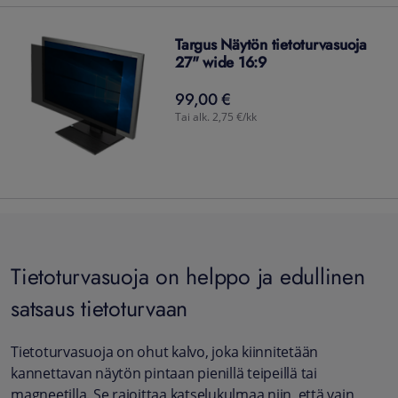
Targus Näytön tietoturvasuoja
27" wide 16:9
99,00 €
99,00
€
Tai alk. 2,75 €/kk
Tietoturvasuoja on helppo ja edullinen
satsaus tietoturvaan
Tietoturvasuoja on ohut kalvo, joka kiinnitetään
kannettavan näytön pintaan pienillä teipeillä tai
magneetilla. Se rajoittaa katselukulmaa niin, että vain