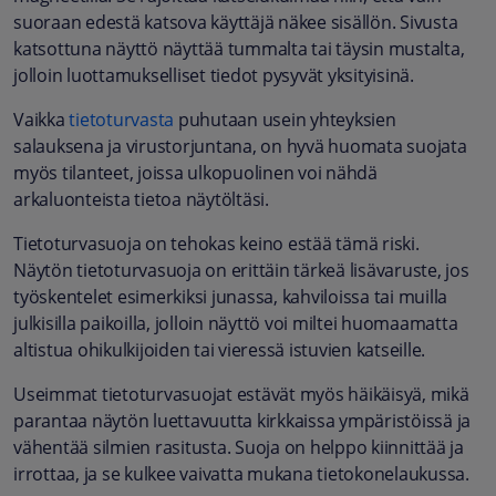
suoraan edestä katsova käyttäjä näkee sisällön. Sivusta
katsottuna näyttö näyttää tummalta tai täysin mustalta,
jolloin luottamukselliset tiedot pysyvät yksityisinä.
​Vaikka
tietoturvasta
puhutaan usein yhteyksien
salauksena ja virustorjuntana, on hyvä huomata suojata
myös tilanteet, joissa ulkopuolinen voi nähdä
arkaluonteista tietoa näytöltäsi.
Tietoturvasuoja on tehokas keino estää tämä riski.
Näytön tietoturvasuoja on erittäin tärkeä lisävaruste, jos
työskentelet esimerkiksi junassa, kahviloissa tai muilla
julkisilla paikoilla, jolloin näyttö voi miltei huomaamatta
altistua ohikulkijoiden tai vieressä istuvien katseille.
Useimmat tietoturvasuojat estävät myös häikäisyä, mikä
parantaa näytön luettavuutta kirkkaissa ympäristöissä ja
vähentää silmien rasitusta. Suoja on helppo kiinnittää ja
irrottaa, ja se kulkee vaivatta mukana tietokonelaukussa.