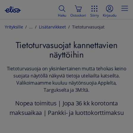
Haku
Ostoskori
Siirry
Kirjaudu
Yrityksille
Lisätarvikkeet
Tietoturvasuojat
Tietoturvasuojat kannettavien
näyttöihin
Tietoturvasuoja on yksinkertainen mutta tehokas keino
suojata näytöllä näkyviä tietoja uteliailta katseilta.
Valikoimaamme kuuluu näytönsuojia Applelta,
Targukselta ja 3M:ltä.
Nopea toimitus | Jopa 36 kk korotonta
maksuaikaa | Pankki- ja luottokorttimaksu