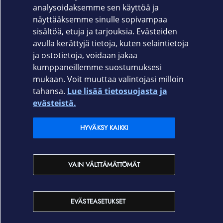
analysoidaksemme sen käyttöä ja
näyttääksemme sinulle sopivampaa
sisältöä, etuja ja tarjouksia. Evästeiden
avulla kerättyjä tietoja, kuten selaintietoja
ja ostotietoja, voidaan jakaa
kumppaneillemme suostumuksesi
mukaan. Voit muuttaa valintojasi milloin
tahansa.
Lue lisää tietosuojasta ja
Elisa.fi
evästeistä.
Elisa Oyj
HYVÄKSY KAIKKI
Elisan myymälät
VAIN VÄLTTÄMÄTTÖMÄT
Yhteystiedot
EVÄSTEASETUKSET
Käyttöehdot
Sopimusehdot
Tietosuojakäytäntö
Evästeasetukset