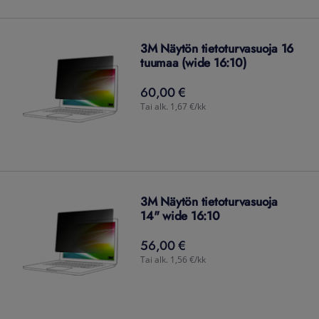
3M Näytön tietoturvasuoja 16
tuumaa (wide 16:10)
60,00 €
60,00
€
Tai alk. 1,67 €/kk
3M Näytön tietoturvasuoja
14" wide 16:10
56,00 €
56,00
€
Tai alk. 1,56 €/kk