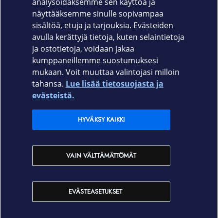
analysoidaksemme sen käyttöä ja
näyttääksemme sinulle sopivampaa
37 x 25,5 x 7 cm
sisältöä, etuja ja tarjouksia. Evästeiden
avulla kerättyjä tietoja, kuten selaintietoja
ja ostotietoja, voidaan jakaa
kumppaneillemme suostumuksesi
mukaan. Voit muuttaa valintojasi milloin
tahansa.
Lue lisää tietosuojasta ja
Elisa.fi
evästeistä.
Elisa Oyj
HYVÄKSY KAIKKI
Elisan myymälät
VAIN VÄLTTÄMÄTTÖMÄT
Yhteystiedot
EVÄSTEASETUKSET
Käyttöehdot
Sopimusehdot
Tietosuojakäytäntö
Evästeasetukset