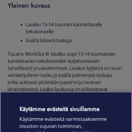
Yleinen kuvaus
Laukku 13-14 tuuman kannettavalle
tietokoneelle
Sisällä käteviä taskuja
Tucano WorkOut III -laukku sopii 13-14 tuumaisten
kannettavien tietokoneiden kuljettamiseen
turvallisesti ja vaivattomasti. Laukun kyljessä on suuri
vetoketjullinen tasku ja sisällä pienempiä taskuja,
jotka auttavat pitämään paperisi ja tavarasi
järjestyksessä. Lisäksi laukussa on piilotettavat
kantokahvat sekä säädettävä olkahihna.
Tuotekoodi
Käytämme evästeitä sivuillamme
Käytämme evästeitä varmistaaksemme
WO3-MB13-BK
sivuston sujuvan toiminnan,
Mitat