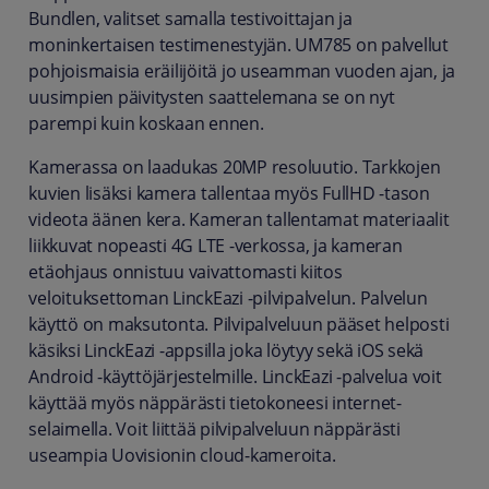
Bundlen, valitset samalla testivoittajan ja
moninkertaisen testimenestyjän. UM785 on palvellut
pohjoismaisia eräilijöitä jo useamman vuoden ajan, ja
uusimpien päivitysten saattelemana se on nyt
parempi kuin koskaan ennen.
Kamerassa on laadukas 20MP resoluutio. Tarkkojen
kuvien lisäksi kamera tallentaa myös FullHD -tason
videota äänen kera. Kameran tallentamat materiaalit
liikkuvat nopeasti 4G LTE -verkossa, ja kameran
etäohjaus onnistuu vaivattomasti kiitos
veloituksettoman LinckEazi -pilvipalvelun. Palvelun
käyttö on maksutonta. Pilvipalveluun pääset helposti
käsiksi LinckEazi -appsilla joka löytyy sekä iOS sekä
Android -käyttöjärjestelmille. LinckEazi -palvelua voit
käyttää myös näppärästi tietokoneesi internet-
selaimella. Voit liittää pilvipalveluun näppärästi
useampia Uovisionin cloud-kameroita.