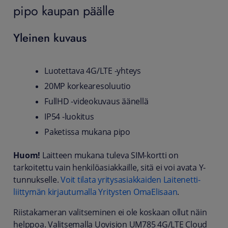
pipo kaupan päälle
Yleinen kuvaus
Luotettava 4G/LTE -yhteys
20MP korkearesoluutio
FullHD -videokuvaus äänellä
IP54 -luokitus
Paketissa mukana pipo
Huom!
Laitteen mukana tuleva SIM-kortti on
tarkoitettu vain henkilöasiakkaille, sitä ei voi avata Y-
tunnukselle.
Voit tilata yritysasiakkaiden Laitenetti-
liittymän kirjautumalla Yritysten OmaElisaan
.
Riistakameran valitseminen ei ole koskaan ollut näin
helppoa. Valitsemalla Uovision UM785 4G/LTE Cloud