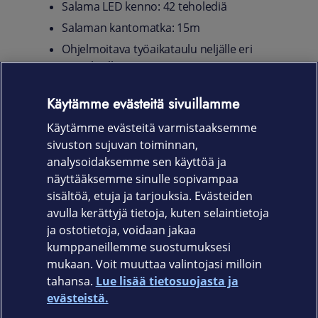
Salama LED kenno: 42 teholediä
Salaman kantomatka: 15m
Ohjelmoitava työaikataulu neljälle eri
asetukselle
SD -muistikorttipaikka (kortti mukana)
Käytämme evästeitä sivuillamme
Mini-SIM -korttipaikka (kortti ja
aktivointiohjeet mukana)
Käytämme evästeitä varmistaaksemme
sivuston sujuvan toiminnan,
Paristot: 12kpl 1.5V AA (ei mukana)
analysoidaksemme sen käyttöä ja
Pakkaus sisältää näppärän kiinnitysvyön ja
näyttääksemme sinulle sopivampaa
pipon
sisältöä, etuja ja tarjouksia. Evästeiden
avulla kerättyjä tietoja, kuten selaintietoja
ja ostotietoja, voidaan jakaa
kumppaneillemme suostumuksesi
mukaan. Voit muuttaa valintojasi milloin
tahansa.
Lue lisää tietosuojasta ja
Elisa.fi
evästeistä.