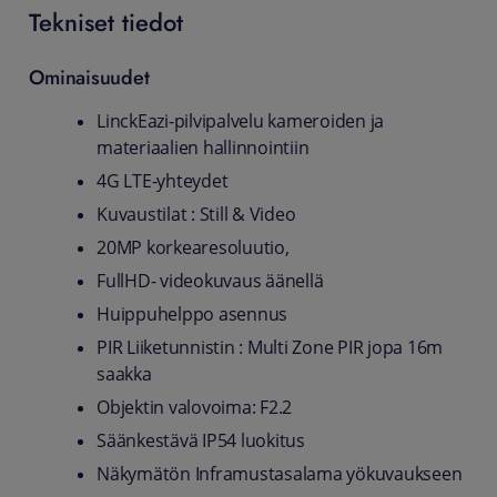
Tekniset tiedot
Ominaisuudet
LinckEazi-pilvipalvelu kameroiden ja
materiaalien hallinnointiin
4G LTE-yhteydet
Kuvaustilat : Still & Video
20MP korkearesoluutio,
FullHD- videokuvaus äänellä
Huippuhelppo asennus
PIR Liiketunnistin : Multi Zone PIR jopa 16m
saakka
Objektin valovoima: F2.2
Säänkestävä IP54 luokitus
Näkymätön Inframustasalama yökuvaukseen