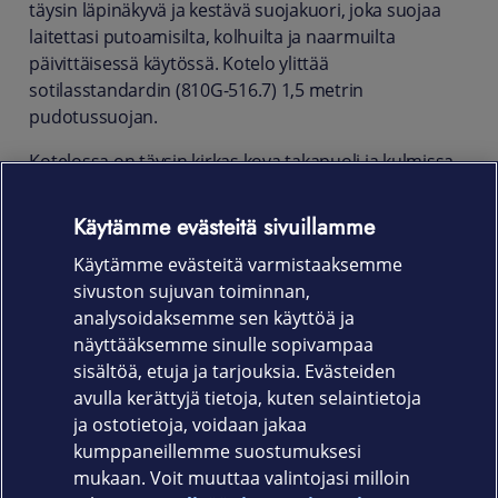
täysin läpinäkyvä ja kestävä suojakuori, joka suojaa
laitettasi putoamisilta, kolhuilta ja naarmuilta
päivittäisessä käytössä. Kotelo ylittää
sotilasstandardin (810G-516.7) 1,5 metrin
pudotussuojan.
Kotelossa on täysin kirkas kova takapuoli ja kulmissa
on iskuja vaimentavat parannukset. Kotelon muotoilu
mahdollistaa täyden pääsyn kaikkiin portteihin ja
Käytämme evästeitä sivuillamme
laiteliitäntöihin, ja se tukee MagSafe- ja langatonta
Käytämme evästeitä varmistaaksemme
latausta.
sivuston sujuvan toiminnan,
Tuotekoodi
analysoidaksemme sen käyttöä ja
näyttääksemme sinulle sopivampaa
64531
sisältöä, etuja ja tarjouksia. Evästeiden
avulla kerättyjä tietoja, kuten selaintietoja
ja ostotietoja, voidaan jakaa
kumppaneillemme suostumuksesi
mukaan. Voit muuttaa valintojasi milloin