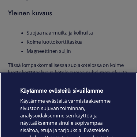
Yleinen kuvaus
Suojaa naarmuilta ja kolhuilta
Kolme luottokorttitaskua
Magneettinen suljin
Tässä lompakkomallisessa suojakotelossa on kolme
luottokorttitaskua ja kotelo suojaa puhelimesi iskuilta
ja naarmuilta päivittäisessä käytössä. Tyylikäs ja
laadukas ekologinen nahkamateriaali. Täydellinen
Käytämme evästeitä sivuillamme
istuvuus takaa pääsyn laitteen kytkimiin sekä liittimiin.
Käytämme evästeitä varmistaaksemme
Koteloa voi käyttää kätevästi myös pöytätelineenä.
sivuston sujuvan toiminnan,
Tuotekoodi
analysoidaksemme sen käyttöä ja
näyttääksemme sinulle sopivampaa
61380
sisältöä, etuja ja tarjouksia. Evästeiden