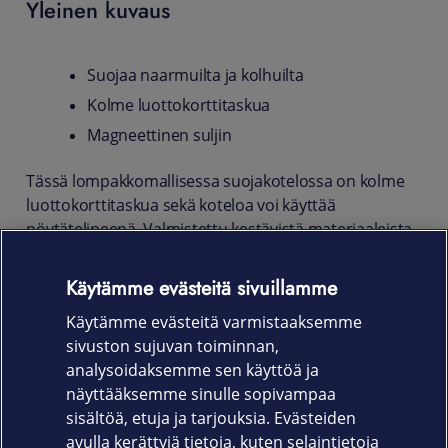
Yleinen kuvaus
Suojaa naarmuilta ja kolhuilta
Kolme luottokorttitaskua
Magneettinen suljin
Tässä lompakkomallisessa suojakotelossa on kolme
luottokorttitaskua sekä koteloa voi käyttää
pöytätelineenä. Valmistettu kestävistä materiaaleista.
Suojaa OnePlus 12R -puhelimesi iskuilta ja naarmuilta
päivittäisessä käytössä. Upea ja laadukas ekologinen
Käytämme evästeitä sivuillamme
nahkamateriaali. Täydellinen istuvuus takaa pääsyn
Käytämme evästeitä varmistaaksemme
laitteen kytkimiin sekä liittimiin.
sivuston sujuvan toiminnan,
Tuotekoodi:
analysoidaksemme sen käyttöä ja
näyttääksemme sinulle sopivampaa
64141 Musta
sisältöä, etuja ja tarjouksia. Evästeiden
avulla kerättyjä tietoja, kuten selaintietoja