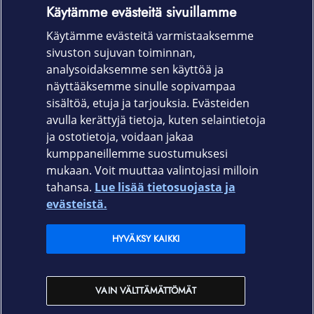
Kaikki puhelimen toiminnot toimivat normaalisti
Käytämme evästeitä sivuillamme
suojakuoren kanssa ja se on helppo asentaa
Käytämme evästeitä varmistaaksemme
puhelimeen.
sivuston sujuvan toiminnan,
Tuotekoodi
analysoidaksemme sen käyttöä ja
näyttääksemme sinulle sopivampaa
64305
sisältöä, etuja ja tarjouksia. Evästeiden
avulla kerättyjä tietoja, kuten selaintietoja
ja ostotietoja, voidaan jakaa
kumppaneillemme suostumuksesi
mukaan. Voit muuttaa valintojasi milloin
tahansa.
Lue lisää tietosuojasta ja
Elisa.fi
evästeistä.
Elisa Oyj
HYVÄKSY KAIKKI
Elisan myymälät
VAIN VÄLTTÄMÄTTÖMÄT