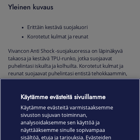
Yleinen kuvaus
Erittäin kestävä suojakuori
Korotetut kulmat ja reunat
Vivancon Anti Shock -suojakuoressa on läpinäkyvä
takaosa ja kestävä TPU-runko, jotka suojaavat
puhelintasi iskuilta ja kolhuilta. Korotetut kulmat ja
reunat suojaavat puhelintasi entistä tehokkaammin,
joten puhelimesi kestää varmemmin jopa pudotuksia.
Kaikki puhelimen toiminnot toimivat normaalisti
Käytämme evästeitä sivuillamme
suojakuoren kanssa ja se on helppo asentaa
Käytämme evästeitä varmistaaksemme
puhelimeen.
sivuston sujuvan toiminnan,
Tuotekoodi
analysoidaksemme sen käyttöä ja
näyttääksemme sinulle sopivampaa
63149
sisältöä, etuja ja tarjouksia. Evästeiden