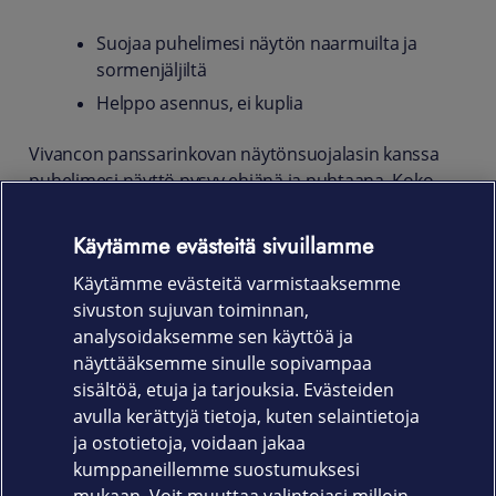
Suojaa puhelimesi näytön naarmuilta ja
sormenjäljiltä
Helppo asennus, ei kuplia
Vivancon panssarinkovan näytönsuojalasin kanssa
puhelimesi näyttö pysyy ehjänä ja puhtaana. Koko
näytön suojaava, iskunkestävä ja naarmuuntumaton
suojalasi on valmistettu karkaistusta lasista.
Käytämme evästeitä sivuillamme
Näytönsuojan käsitelty pinta ehkäisee sormenjälkiä ja
Käytämme evästeitä varmistaaksemme
pitää näytön puhtaana.
sivuston sujuvan toiminnan,
Tuotekoodi
analysoidaksemme sen käyttöä ja
näyttääksemme sinulle sopivampaa
61621
sisältöä, etuja ja tarjouksia. Evästeiden
avulla kerättyjä tietoja, kuten selaintietoja
ja ostotietoja, voidaan jakaa
kumppaneillemme suostumuksesi