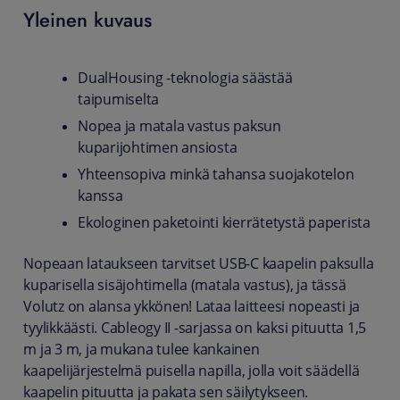
Yleinen kuvaus
DualHousing -teknologia säästää
taipumiselta
Nopea ja matala vastus paksun
kuparijohtimen ansiosta
Yhteensopiva minkä tahansa suojakotelon
kanssa
Ekologinen paketointi kierrätetystä paperista
Nopeaan lataukseen tarvitset USB-C kaapelin paksulla
kuparisella sisäjohtimella (matala vastus), ja tässä
Volutz on alansa ykkönen! Lataa laitteesi nopeasti ja
tyylikkäästi. Cableogy II -sarjassa on kaksi pituutta 1,5
m ja 3 m, ja mukana tulee kankainen
kaapelijärjestelmä puisella napilla, jolla voit säädellä
kaapelin pituutta ja pakata sen säilytykseen.