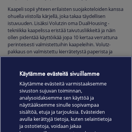
Kaapeli sopii yhteen erilaisten suojakoteloiden kanssa
ohuella viistolla kärjellä, joka takaa täydellisen
istuvuuden. Lisäksi Volutzin oma DualHousing -
tekniikka kaapelissa eristää taivutusliikkeitä ja näin
ollen pidentää käyttöikää jopa 10 kertaa verrattuna
perinteisesti valmistettuihin kaapeleihin. Volutz-
pakkaus on valmistettu kierrätetystä paperista ja
orgaanisesta soijamusteesta. Kaapeli on Apple MFi
sertifioitu turvalliseksi nykyisten ja tulevien iOS -
Käytämme evästeitä sivuillamme
versioiden kanssa.
Käytämme evästeitä varmistaaksemme
Tuotekoodi
sivuston sujuvan toiminnan,
CBYLC1.5W_S: 1,5 metriä valkoinen
analysoidaksemme sen käyttöä ja
näyttääksemme sinulle sopivampaa
CBYLC030BK_S: 3 metriä musta
sisältöä, etuja ja tarjouksia. Evästeiden
avulla kerättyjä tietoja, kuten selaintietoja
ja ostotietoja, voidaan jakaa