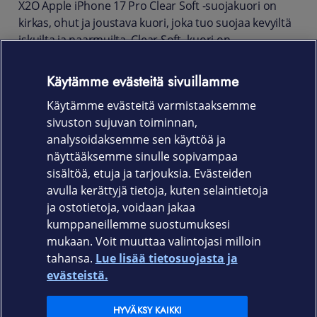
X2O Apple iPhone 17 Pro Clear Soft -suojakuori on
kirkas, ohut ja joustava kuori, joka tuo suojaa kevyiltä
iskuilta ja naarmuilta. Clear Soft -kuori on
pudotustestattu 1,2 metrin korkeudesta MIL-
STD810G-516.7 -standardin mukaisesti.
Käytämme evästeitä sivuillamme
Kuori on yhteensopiva langattoman lataamisen
Käytämme evästeitä varmistaaksemme
kanssa ja sen ollessa asennettuna säilytät pääsyn
sivuston sujuvan toiminnan,
kaikkiin liitäntöihin ja toimintoihin.
analysoidaksemme sen käyttöä ja
näyttääksemme sinulle sopivampaa
Tuotekoodi: 10016
sisältöä, etuja ja tarjouksia. Evästeiden
avulla kerättyjä tietoja, kuten selaintietoja
ja ostotietoja, voidaan jakaa
kumppaneillemme suostumuksesi
mukaan. Voit muuttaa valintojasi milloin
tahansa.
Lue lisää tietosuojasta ja
Elisa.fi
evästeistä.
Elisa Oyj
HYVÄKSY KAIKKI