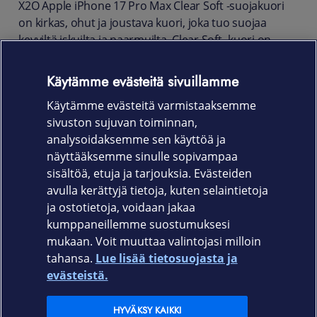
X2O Apple iPhone 17 Pro Max Clear Soft -suojakuori
on kirkas, ohut ja joustava kuori, joka tuo suojaa
kevyiltä iskuilta ja naarmuilta. Clear Soft -kuori on
pudotustestattu 1,2 metrin korkeudesta MIL-
STD810G-516.7 -standardin mukaisesti.
Käytämme evästeitä sivuillamme
Kuori on yhteensopiva langattoman lataamisen
Käytämme evästeitä varmistaaksemme
kanssa ja sen ollessa asennettuna säilytät pääsyn
sivuston sujuvan toiminnan,
kaikkiin liitäntöihin ja toimintoihin.
analysoidaksemme sen käyttöä ja
näyttääksemme sinulle sopivampaa
Tuotekoodi: 10007
sisältöä, etuja ja tarjouksia. Evästeiden
avulla kerättyjä tietoja, kuten selaintietoja
ja ostotietoja, voidaan jakaa
kumppaneillemme suostumuksesi
mukaan. Voit muuttaa valintojasi milloin
tahansa.
Lue lisää tietosuojasta ja
Elisa.fi
evästeistä.
Elisa Oyj
HYVÄKSY KAIKKI