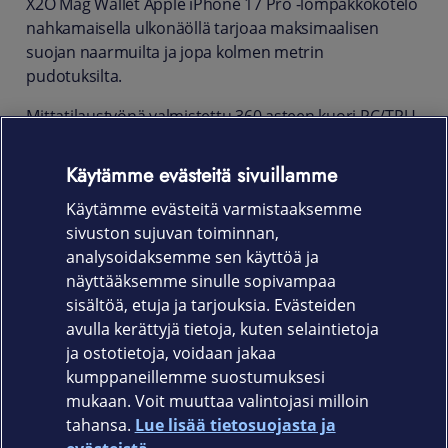
X2O Mag Wallet Apple iPhone 17 Pro -lompakkokotelo
nahkamaisella ulkonäöllä tarjoaa maksimaalisen
suojan naarmuilta ja jopa kolmen metrin
pudotuksilta.
Mittatilaustyönä valmistettu 360 asteen kuori PC/TPU-
materiaalista pitää älypuhelimesi tukevasti käsissäsi.
Sisältää korttitaskun, jossa RFID-suoja ja voimakas
Käytämme evästeitä sivuillamme
magneettinen suljin. MagSafe- ja langaton lataus
Käytämme evästeitä varmistaaksemme
yhteensopivuus.
sivuston sujuvan toiminnan,
Tuotekoodi
analysoidaksemme sen käyttöä ja
näyttääksemme sinulle sopivampaa
10011
sisältöä, etuja ja tarjouksia. Evästeiden
avulla kerättyjä tietoja, kuten selaintietoja
ja ostotietoja, voidaan jakaa
kumppaneillemme suostumuksesi
mukaan. Voit muuttaa valintojasi milloin
tahansa.
Lue lisää tietosuojasta ja
Elisa.fi