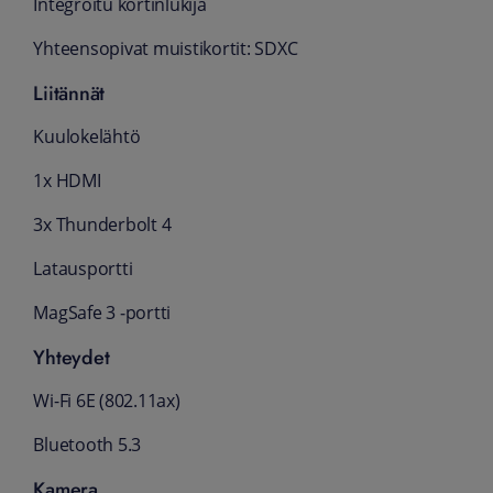
Integroitu kortinlukija
Yhteensopivat muistikortit: SDXC
Liitännät
Kuulokelähtö
1x HDMI
3x Thunderbolt 4
Latausportti
MagSafe 3 ‑portti
Yhteydet
Wi-Fi 6E (802.11ax)
Bluetooth 5.3
Kamera