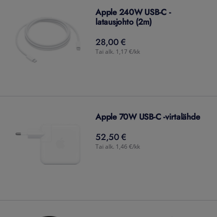
Apple 240W USB-C -
latausjohto (2m)
28,00 €
28,00
€
Tai alk. 1,17 €/kk
Apple 70W USB-C -virtalähde
52,50 €
52,50
€
Tai alk. 1,46 €/kk