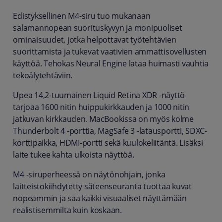
Edistyksellinen M4-siru tuo mukanaan
salamannopean suorituskyvyn ja monipuoliset
ominaisuudet, jotka helpottavat työtehtävien
suorittamista ja tukevat vaativien ammattisovellusten
käyttöä. Tehokas Neural Engine lataa huimasti vauhtia
tekoälytehtäviin.
Upea 14,2-tuumainen Liquid Retina XDR -näyttö
tarjoaa 1600 nitin huippukirkkauden ja 1000 nitin
jatkuvan kirkkauden. MacBookissa on myös kolme
Thunderbolt 4 -porttia, MagSafe 3 -latausportti, SDXC-
korttipaikka, HDMI-portti sekä kuulokeliitäntä. Lisäksi
laite tukee kahta ulkoista näyttöä.
M4 -siruperheessä on näytönohjain, jonka
laitteistokiihdytetty säteenseuranta tuottaa kuvat
nopeammin ja saa kaikki visuaaliset näyttämään
realistisemmilta kuin koskaan.