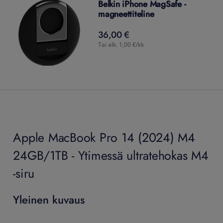
Belkin iPhone MagSafe -
magneettiteline
36,00 €
36,00
€
Tai alk. 1,00 €/kk
Apple MacBook Pro 14 (2024) M4
24GB/1TB - Ytimessä ultratehokas M4
-siru
Yleinen kuvaus