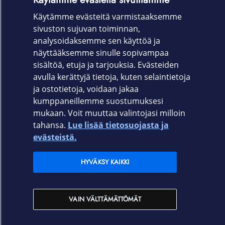
USB-C–MagSafe 3 ‑johto (2 m)
Käytämme evästeitä varmistaaksemme
sivuston sujuvan toiminnan,
Takuu
analysoidaksemme sen käyttöä ja
12 kk
näyttääksemme sinulle sopivampaa
sisältöä, etuja ja tarjouksia. Evästeiden
avulla kerättyjä tietoja, kuten selaintietoja
ja ostotietoja, voidaan jakaa
kumppaneillemme suostumuksesi
mukaan. Voit muuttaa valintojasi milloin
Elisa.fi
tahansa.
Lue lisää tietosuojasta ja
evästeistä.
Elisa Oyj
HYVÄKSY KAIKKI
Elisan myymälät
VAIN VÄLTTÄMÄTTÖMÄT
Yhteystiedot