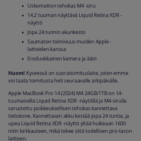
Uskomatton tehokas M4 -siru
14.2 tuuman näyttävä Liquid Retina XDR -
näyttö
Jopa 24 tunnin akunkesto
Saumaton toimivuus muiden Apple -
laitteiden kanssa
Ensiluokkainen kamera ja ääni
Huom!
Kyseessä on suoratoimituslaite, joten emme
voi taata toimitusta heti seuraavalle arkipäivälle.
Apple MacBook Pro 14 (2024) M4 24GB/1TB on 14-
tuumaisella Liquid Retina XDR -näytöllä ja M4-sirulla
varustettu poikkeuksellisen tehokas kannettava
tietokone. Kannettavan akku kestää jopa 24 tuntia, ja
upea Liquid Retina XDR -näyttö yltää huikeaan 1600
nitin kirkkauteen, mikä tekee siitä todellisen pro-tason
laitteen.