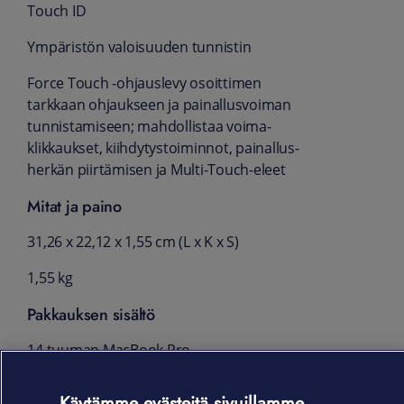
Touch ID
Ympäristön valoisuuden tunnistin
Force Touch ‑ohjaus­levy osoittimen
tarkkaan ohjaukseen ja painallus­voiman
tunnistamiseen; mahdollistaa voima­
klikkaukset, kiihdytys­toiminnot, painallus­
herkän piirtämisen ja Multi-Touch-eleet
Mitat ja paino
31,26 x 22,12 x 1,55 cm (L x K x S)
1,55 kg
Pakkauksen sisältö
14 tuuman MacBook Pro
70 W USB-C-virta­lähde
Käytämme evästeitä sivuillamme