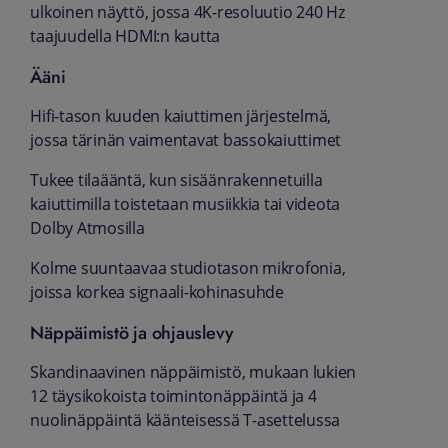
ulkoinen näyttö, jossa 4K-resoluutio 240 Hz
taajuudella HDMI:n kautta
Ääni
Hifi-tason kuuden kaiuttimen järjestelmä,
jossa tärinän vaimentavat basso­kaiuttimet
Tukee tila­ääntä, kun sisään­rakennetuilla
kaiuttimilla toiste­taan musiikkia tai videota
Dolby Atmosilla
Kolme suuntaavaa studio­tason mikrofonia,
joissa korkea signaali-kohinasuhde
Näppäimistö ja ohjauslevy
Skandinaavinen näppäimistö, mukaan lukien
12 täysi­kokoista toiminto­näppäintä ja 4
nuoli­näppäintä käänteisessä T-asettelussa