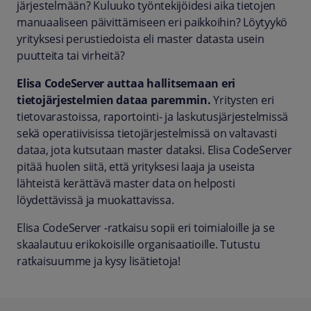
järjestelmään? Kuluuko työntekijöidesi aika tietojen
manuaaliseen päivittämiseen eri paikkoihin? Löytyykö
yrityksesi perustiedoista eli master datasta usein
puutteita tai virheitä?
Elisa CodeServer auttaa hallitsemaan eri
tietojärjestelmien dataa paremmin.
Yritysten eri
tietovarastoissa, raportointi- ja laskutusjärjestelmissä
sekä operatiivisissa tietojärjestelmissä on valtavasti
dataa, jota kutsutaan master dataksi. Elisa CodeServer
pitää huolen siitä, että yrityksesi laaja ja useista
lähteistä kerättävä master data on helposti
löydettävissä ja muokattavissa.
Elisa CodeServer -ratkaisu sopii eri toimialoille ja se
skaalautuu erikokoisille organisaatioille. Tutustu
ratkaisuumme ja kysy lisätietoja!