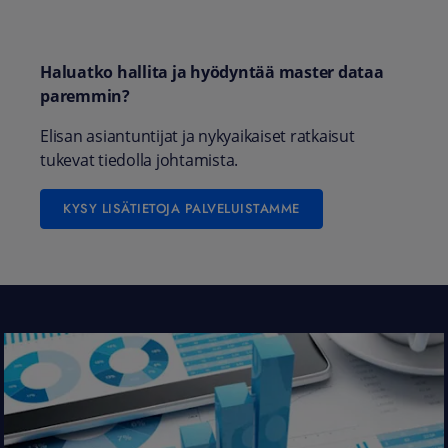
Haluatko hallita ja hyödyntää master dataa
paremmin?
Elisan asiantuntijat ja nykyaikaiset ratkaisut
tukevat tiedolla johtamista.
KYSY LISÄTIETOJA PALVELUISTAMME