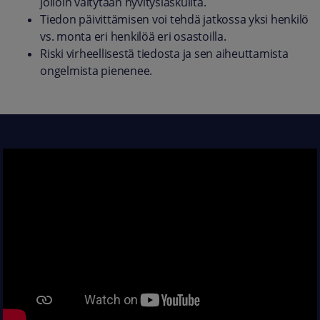
jolloin vältytään hyvityslaskuilta.
Tiedon päivittämisen voi tehdä jatkossa yksi henkilö
vs. monta eri henkilöä eri osastoilla.
Riski virheellisestä tiedosta ja sen aiheuttamista
ongelmista pienenee.