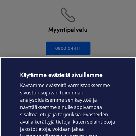
Myyntipalvelu
0800 04411
Ma-Pe 8-16 | Maksuton numero
Käytämme evästeitä sivuillamme
Käytämme evästeitä varmistaaksemme
sivuston sujuvan toiminnan,
Kiinnostuitko?
analysoidaksemme sen käyttöä ja
näyttääksemme sinulle sopivampaa
sisältöä, etuja ja tarjouksia. Evästeiden
OTA YHTEYTTÄ
avulla kerättyjä tietoja, kuten selaintietoja
ja ostotietoja, voidaan jakaa