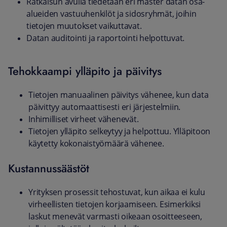
Ratkaisun avulla tiedetään eri master datan osa-
alueiden vastuuhenkilöt ja sidosryhmät, joihin
tietojen muutokset vaikuttavat.
Datan auditointi ja raportointi helpottuvat.
Tehokkaampi ylläpito ja päivitys
Tietojen manuaalinen päivitys vähenee, kun data
päivittyy automaattisesti eri järjestelmiin.
Inhimilliset virheet vähenevät.
Tietojen ylläpito selkeytyy ja helpottuu. Ylläpitoon
käytetty kokonaistyömäärä vähenee.
Kustannussäästöt
Yrityksen prosessit tehostuvat, kun aikaa ei kulu
virheellisten tietojen korjaamiseen. Esimerkiksi
laskut menevät varmasti oikeaan osoitteeseen,