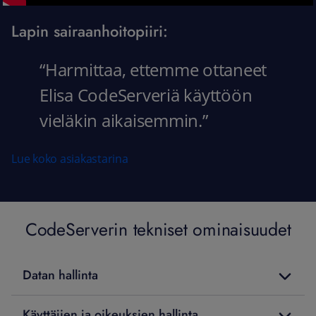
Lapin sairaanhoitopiiri:
“Harmittaa, ettemme ottaneet
Elisa CodeServeriä käyttöön
vieläkin aikaisemmin.”
Lue koko asiakastarina
CodeServerin tekniset ominaisuudet
Datan hallinta
Käyttäjien ja oikeuksien hallinta