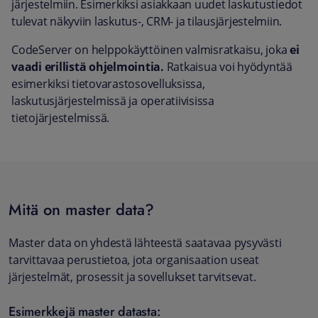
järjestelmiin. Esimerkiksi asiakkaan uudet laskutustiedot
tulevat näkyviin laskutus-, CRM- ja tilausjärjestelmiin.
CodeServer on helppokäyttöinen valmisratkaisu, joka
ei
vaadi erillistä ohjelmointia.
Ratkaisua voi hyödyntää
esimerkiksi tietovarastosovelluksissa,
laskutusjärjestelmissä ja operatiivisissa
tietojärjestelmissä.
Mitä on master data?
Master data on yhdestä lähteestä saatavaa pysyvästi
tarvittavaa perustietoa, jota organisaation useat
järjestelmät, prosessit ja sovellukset tarvitsevat.
Esimerkkejä master datasta: