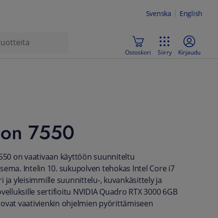
Svenska
English
Ostoskori
Siirry
Kirjaudu
ion 7550
7550 on vaativaan käyttöön suunniteltu
sema. Intelin 10. sukupolven tehokas Intel Core i7
 ja yleisimmille suunnittelu-, kuvankäsittely ja
ovelluksille sertifioitu NVIDIA Quadro RTX 3000 6GB
ovat vaativienkin ohjelmien pyörittämiseen