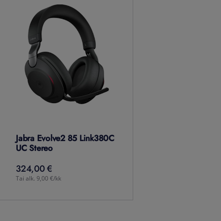
Jabra Evolve2 85 Link380C
UC Stereo
324,00 €
324,00
€
Tai alk. 9,00 €/kk