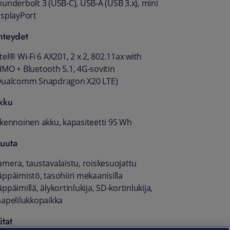
hunderbolt 3 (USB-C), USB-A (USB 3.x), mini
isplayPort
hteydet
tel® Wi-Fi 6 AX201, 2 x 2, 802.11ax with
IMO + Bluetooth 5.1, 4G-sovitin
Qualcomm Snapdragon X20 LTE)
kku
-kennoinen akku, kapasiteetti 95 Wh
uuta
amera, taustavalaistu, roiskesuojattu
äppäimistö, tasohiiri mekaanisilla
ppäimillä, älykortinlukija, SD-kortinlukija,
aapelilukkopaikka
itat