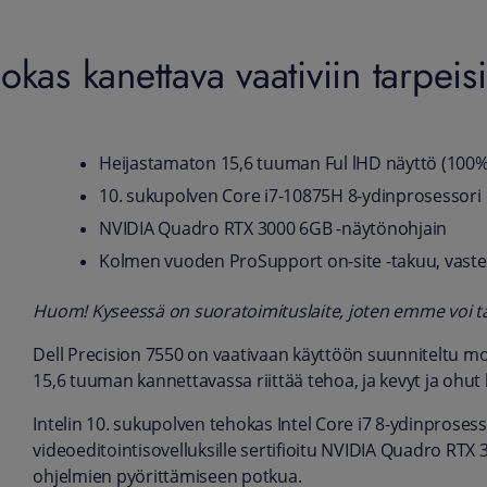
kas kanettava vaativiin tarpeisi
Heijastamaton 15,6 tuuman Ful lHD näyttö (100% 
10. sukupolven Core i7-10875H 8-ydinprosessori
NVIDIA Quadro RTX 3000 6GB -näytönohjain
Kolmen vuoden ProSupport on-site -takuu, vaste
Huom! Kyseessä on suoratoimituslaite, joten emme voi taa
Dell Precision 7550 on vaativaan käyttöön suunniteltu mo
15,6 tuuman kannettavassa riittää tehoa, ja kevyt ja ohu
Intelin 10. sukupolven tehokas Intel Core i7 8-ydinprosesso
videoeditointisovelluksille sertifioitu NVIDIA Quadro RTX
ohjelmien pyörittämiseen potkua.