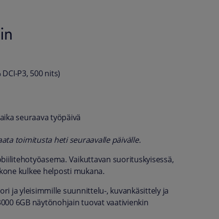
in
DCI-P3, 500 nits)
aika seuraava työpäivä
ta toimitusta heti seuraavalle päivälle.
biilitehotyöasema. Vaikuttavan suorituskyisessä,
t kone kulkee helposti mukana.
ri ja yleisimmille suunnittelu-, kuvankäsittely ja
 3000 6GB näytönohjain tuovat vaativienkin