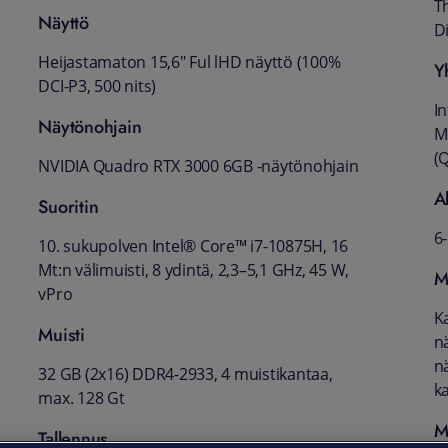
T
Näyttö
D
Heijastamaton 15,6" Ful lHD näyttö (100%
Y
DCI-P3, 500 nits)
In
Näytönohjain
M
(
NVIDIA Quadro RTX 3000 6GB -näytönohjain
A
Suoritin
6
10. sukupolven Intel® Core™ i7-10875H, 16
Mt:n välimuisti, 8 ydintä, 2,3–5,1 GHz, 45 W,
M
vPro
K
Muisti
n
nä
32 GB (2x16) DDR4-2933, 4 muistikantaa,
k
max. 128 Gt
M
Tallennus