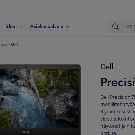
Ideat
Asiakaspalvelu
sion 7550
Dell
Precis
Dell Precision 
mobiilitehotyöa
8-ydinprosessori
videoeditointis
näytönohjain tu
potkua.