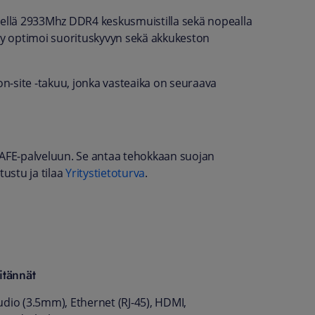
isellä 2933Mhz DDR4 keskusmuistilla sekä nopealla
äly optimoi suorituskyvyn sekä akkukeston
n-site -takuu, jonka vasteaika on seuraava
SAFE-palveluun. Se antaa tehokkaan suojan
tustu ja tilaa
Yritystietoturva
.
itännät
udio (3.5mm), Ethernet (RJ-45), HDMI,