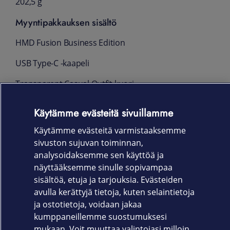
202,5 g
Myyntipakkauksen sisältö
HMD Fusion Business Edition
USB Type-C -kaapeli
Transparent Casual Outfit kuori
SIM-avaustyökalu
Käytämme evästeitä sivuillamme
Pika-aloitusopas
Käytämme evästeitä varmistaaksemme
sivuston sujuvan toiminnan,
Takuu
analysoidaksemme sen käyttöä ja
36 kk
näyttääksemme sinulle sopivampaa
sisältöä, etuja ja tarjouksia. Evästeiden
avulla kerättyjä tietoja, kuten selaintietoja
ja ostotietoja, voidaan jakaa
kumppaneillemme suostumuksesi
mukaan. Voit muuttaa valintojasi milloin