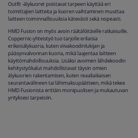
Outfit -älykuoret poistavat tarpeen käyttää eri
toimittajien laitteita ja kuoren vaihtaminen muuttaa
laitteen toiminnallisuuksia kätevästi sekä nopeasti.
HMD Fusion on myös avoin räätälöitäville ratkaisuille.
Coppernic-yhteistyö tuo tarjolle erilaisia
erikoisälykuoria, kuten viivakoodinlukijan ja
pääsynvalvonnan kuoria, mikä laajentaa laitteen
käyttömahdollisuuksia. Lisäksi avoimen lähdekoodin
kehitystyökalut mahdollistavat täysin omien
älykuorien rakentamisen, kuten reaaliaikaisen
seurantavälineen tai lähimaksupäätteen, mikä tekee
HMD Fusionista erittäin monipuolisen ja mukautuvan
yrityksesi tarpeisiin.