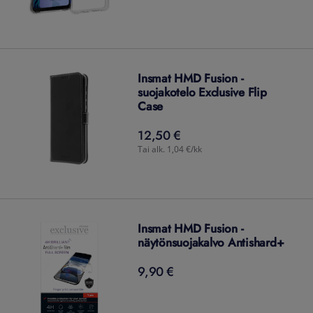
Insmat HMD Fusion -
suojakotelo Exclusive Flip
Case
12,50 €
12,50
€
Tai alk. 1,04 €/kk
Insmat HMD Fusion -
näytönsuojakalvo Antishard+
9,90 €
9,90
€