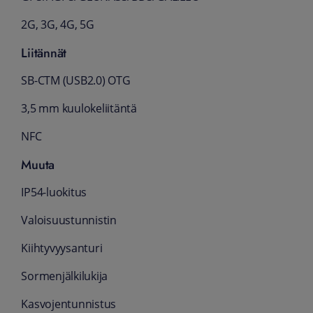
2G, 3G, 4G, 5G
Liitännät
SB-CTM (USB2.0) OTG
3,5 mm kuulokeliitäntä
NFC
Muuta
IP54-luokitus
Valoisuustunnistin
Kiihtyvyysanturi
Sormenjälkilukija
Kasvojentunnistus