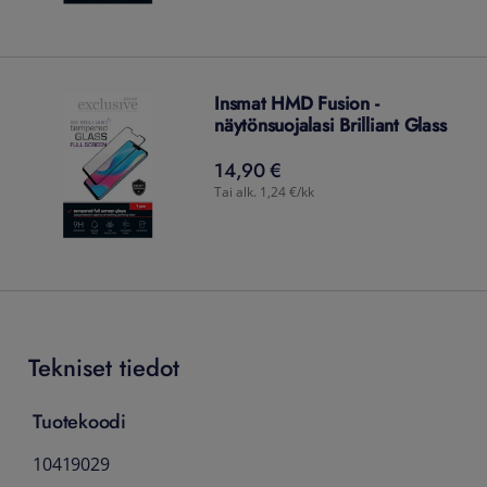
Insmat HMD Fusion -
näytönsuojalasi Brilliant Glass
14,90 €
14,90
€
Tai alk. 1,24 €/kk
Tekniset tiedot
Tuotekoodi
10419029