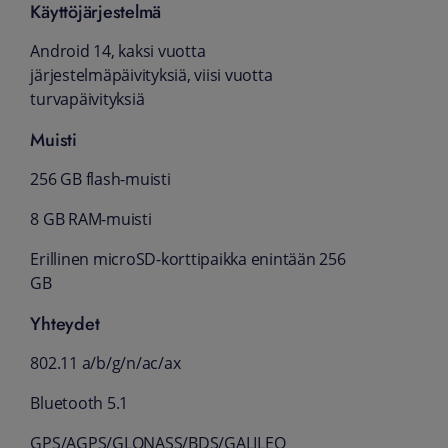
Käyttöjärjestelmä
Android 14, kaksi vuotta
järjestelmäpäivityksiä, viisi vuotta
turvapäivityksiä
Muisti
256 GB flash-muisti
8 GB RAM-muisti
Erillinen microSD-korttipaikka enintään 256
GB
Yhteydet
802.11 a/b/g/n/ac/ax
Bluetooth 5.1
GPS/AGPS/GLONASS/BDS/GALILEO