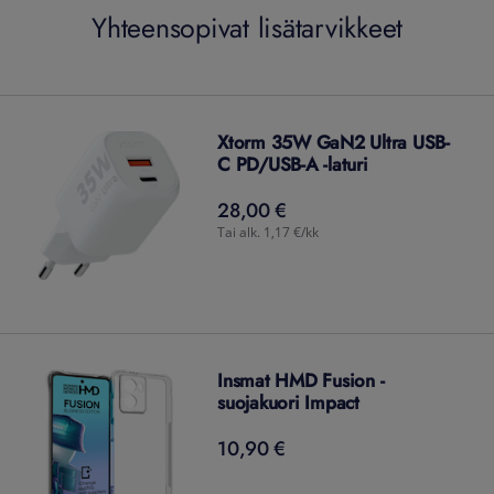
Yhteensopivat lisätarvikkeet
Xtorm 35W GaN2 Ultra USB-
C PD/USB-A -laturi
28,00 €
28,00
€
Tai alk. 1,17 €/kk
Insmat HMD Fusion -
suojakuori Impact
10,90 €
10,90
€