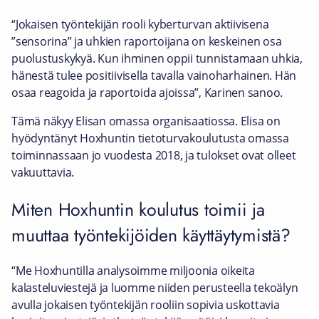
“Jokaisen työntekijän rooli kyberturvan aktiivisena
”sensorina” ja uhkien raportoijana on keskeinen osa
puolustuskykyä. Kun ihminen oppii tunnistamaan uhkia,
hänestä tulee positiivisella tavalla vainoharhainen. Hän
osaa reagoida ja raportoida ajoissa”, Karinen sanoo.
Tämä näkyy Elisan omassa organisaatiossa. Elisa on
hyödyntänyt Hoxhuntin tietoturvakoulutusta omassa
toiminnassaan jo vuodesta 2018, ja tulokset ovat olleet
vakuuttavia.
Miten Hoxhuntin koulutus toimii ja
muuttaa työntekijöiden käyttäytymistä?
“Me Hoxhuntilla analysoimme miljoonia oikeita
kalasteluviestejä ja luomme niiden perusteella tekoälyn
avulla jokaisen työntekijän rooliin sopivia uskottavia