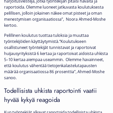
harjoitusviestejä, jotka työntekijän pitäisi havaita ja
raportoida. Olemme luoneet jatkuvasta koulutuksesta
pelillisen, jolloin jokainen näkee omat pisteet ja oman
menestymisen organisaatiossa”, Noora Ahmed-Moshe
kertoo.
Pelillinen koulutus tuottaa tuloksia ja muuttaa
työntekijöiden käyttäytymistä.“Koulutukseen
osallistuneet työntekijät tunnistavat ja raportoivat
huijausyrityksistä 6 kertaa ja raportoivat aidoista uhkista
5–10 kertaa aiempaa useammin. Olemme havainneet,
että koulutus vähentää tietojenkalastelutapausten
määrää organisaatiossa 86 prosenttia”, Ahmed-Moshe
sanoo.
Todellisista uhkista raportointi vaatii
hyvää kykyä reagoida
Kun työntekijät alkavat raportoida todellisista uhkista