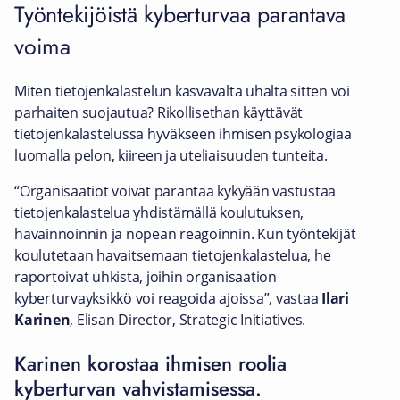
Työntekijöistä kyberturvaa parantava
voima
Miten tietojenkalastelun kasvavalta uhalta sitten voi
parhaiten suojautua? Rikollisethan käyttävät
tietojenkalastelussa hyväkseen ihmisen psykologiaa
luomalla pelon, kiireen ja uteliaisuuden tunteita.
“Organisaatiot voivat parantaa kykyään vastustaa
tietojenkalastelua yhdistämällä koulutuksen,
havainnoinnin ja nopean reagoinnin. Kun työntekijät
koulutetaan havaitsemaan tietojenkalastelua, he
raportoivat uhkista, joihin organisaation
kyberturvayksikkö voi reagoida ajoissa”, vastaa
Ilari
Karinen
, Elisan Director, Strategic Initiatives.
Karinen korostaa ihmisen roolia
kyberturvan vahvistamisessa.