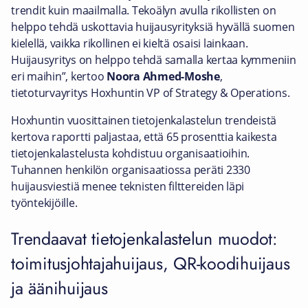
trendit kuin maailmalla. Tekoälyn avulla rikollisten on
helppo tehdä uskottavia huijausyrityksiä hyvällä suomen
kielellä, vaikka rikollinen ei kieltä osaisi lainkaan.
Huijausyritys on helppo tehdä samalla kertaa kymmeniin
eri maihin”, kertoo
Noora Ahmed-Moshe
,
tietoturvayritys Hoxhuntin VP of Strategy & Operations.
Hoxhuntin vuosittainen tietojenkalastelun trendeistä
kertova raportti paljastaa, että 65 prosenttia kaikesta
tietojenkalastelusta kohdistuu organisaatioihin.
Tuhannen henkilön organisaatiossa peräti 2330
huijausviestiä menee teknisten filttereiden läpi
työntekijöille.
Trendaavat tietojenkalastelun muodot:
toimitusjohtajahuijaus, QR-koodihuijaus
ja äänihuijaus