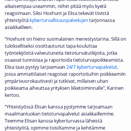
aikaisempaa useammin, niihin pitää myös kyetä
reagoimaan. Siksi Hoxhunt ja Elisa tekevät tiivistä
yhteistyötä
kyberturvallisuuspalvelujen
tarjonnassa
asiakkailleen.
“Hoxhunt on hieno suomalainen menestystarina. Sillä on
tulokselliseksi osoittautunut tapa kouluttaa
työntekijöistä valveutuneita tietoturvatutkijoita, jotka
osaavat tunnistaa ja raportoida tietoturvapoikkeamista.
Elisa taas pystyy tarjoamaan
24/7 kyberturvapalvelut
,
jossa ammattilaiset reagoivat raportoituihin poikkeamiin
ympärivuorokautisesti ja tutkivat, millaisen uhan
poikkeama aiheuttaa yrityksen liiketoiminnalle”, Karinen
kertoo.
“Yhteistyössä Elisan kanssa pystymme tarjoamaan
maailmanluokan tietoturvapalvelut asiakkaillemme.
Teemme Elisan kanssa kyberturvassa läheistä
yhteistyötä, opimme toisiltamme ja kehitämme