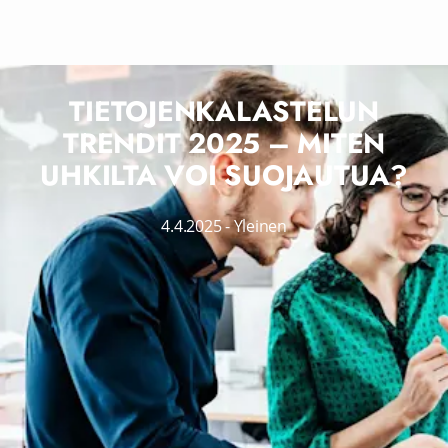
TIETOJENKALASTELUN
TRENDIT 2025 – MITEN
UHKILTA VOI SUOJAUTUA?
4.4.2025
-
Yleinen