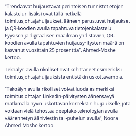
“Trendaavat huijaustavat perinteisen tunnistetietojen
kalastelun lisäksi ovat tällä hetkellä
toimitusjohtajahuijaukset, ääneen perustuvat huijaukset
ja QR-koodien avulla tapahtuva tietojenkalastelu.
Fyysisen ja digitaalisen maailman yhdistävien, QR-
koodien avulla tapahtuvien huijausyritysten määrä on
kasvanut vuosittain 25 prosenttia”, Ahmed-Moshe
kertoo.
Tekoälyn avulla rikolliset ovat kehittäneet esimerkiksi
toimitusjohtajahuijauksista entistäkin uskottavampia.
“Tekoälyn avulla rikolliset voivat luoda esimerkiksi
toimitusjohtajan Linkedin-päivitysten äänensävyä
matkimalla hyvin uskottavan kontekstin huijaukselle, jota
voidaan vielä tehostaa deepfake-teknologian avulla
väärennetyn ääniviestin tai -puhelun avulla”, Noora
Ahmed-Moshe kertoo.