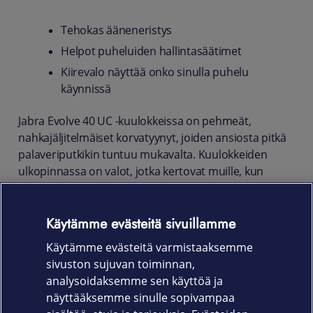
Tehokas ääneneristys
Helpot puheluiden hallintasäätimet
Kiirevalo näyttää onko sinulla puhelu
käynnissä
Jabra Evolve 40 UC -kuulokkeissa on pehmeät,
nahkajäljitelmäiset korvatyynyt, joiden ansiosta pitkä
palaveriputkikin tuntuu mukavalta. Kuulokkeiden
ulkopinnassa on valot, jotka kertovat muille, kun
sinulla on puhelu käynnissä. Yhdistät kuulokkeesi
helposti USB-adapterilla tietokoneeseen, tablettiin tai
Käytämme evästeitä sivuillamme
älypuhelimeen.
Käytämme evästeitä varmistaaksemme
Tuotekoodi:
sivuston sujuvan toiminnan,
6399-829-209 (USB-A)
analysoidaksemme sen käyttöä ja
näyttääksemme sinulle sopivampaa
6399-829-289 (USB-C)