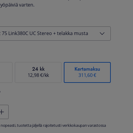
työpäiviä varten.
2 75 Link380C UC Stereo + telakka musta
24 kk
Kertamaksu
12,98 €/kk
311,60 €
%
 nopeasti, tuotetta jäljellä rajoitetusti verkkokaupan varastossa