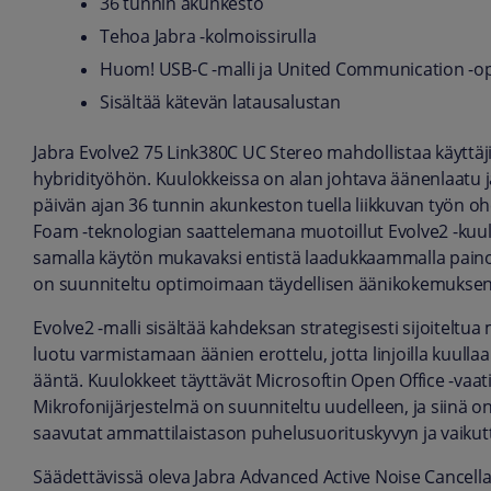
36 tunnin akunkesto
Tehoa Jabra -kolmoissirulla
Huom! USB-C -malli ja United Communication -o
Sisältää kätevän latausalustan
Jabra Evolve2 75 Link380C UC Stereo mahdollistaa käyttäji
hybridityöhön. Kuulokkeissa on alan johtava äänenlaatu 
päivän ajan 36 tunnin akunkeston tuella liikkuvan työn ohe
Foam -teknologian saattelemana muotoillut Evolve2 -kuu
samalla käytön mukavaksi entistä laadukkaammalla painotu
on suunniteltu optimoimaan täydellisen äänikokemuksen 
Evolve2 -malli sisältää kahdeksan strategisesti sijoiteltu
luotu varmistamaan äänien erottelu, jotta linjoilla kuull
ääntä. Kuulokkeet täyttävät Microsoftin Open Office -vaati
Mikrofonijärjestelmä on suunniteltu uudelleen, ja siinä on
saavutat ammattilaistason puhelusuorituskyvyn ja vaiku
Säädettävissä oleva Jabra Advanced Active Noise Cancella