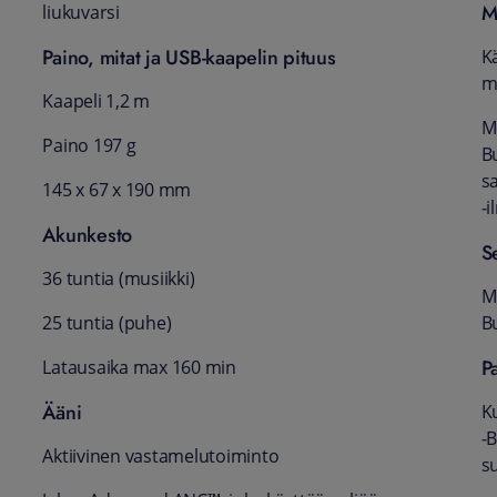
M
liukuvarsi
Paino, mitat ja USB-kaapelin pituus
K
m
Kaapeli 1,2 m
M
Paino 197 g
Bu
s
145 x 67 x 190 mm
‑
Akunkesto
S
36 tuntia (musiikki)
M
25 tuntia (puhe)
Bu
P
Latausaika max 160 min
Ääni
K
‑B
Aktiivinen vastamelutoiminto
s