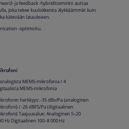
rward- ja feedback -hybriditoiminto auttaa
ulla, joka tekee kuulokkeista älykkäämmät kuin
ka kätevään lataukseen.
ication -optimoitu.
ikrofoni
 analogista MEMS-mikrofonia / 4
igitaalista MEMS-mikrofonia
ikrofonin herkkyys: -35 dBv/Pa (analoginen
krofoni) / -26 dBFS/Pa (digitaalinen
ikrofoni) Taajuusalue: Analoginen 5–20
00 Hz Digitaalinen 100–8 000 Hz