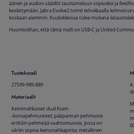
äänen ja audion säädöt taustameluun sopivaksi ja feedfo
keskittymään. Jabra Evolve2 toimii tehokkaalla kolmoissir
koskaan aiemmin. Kuulokkeissa tulee mukana lataustelak
Huomioithan, että tämä malli on USB-C ja United Commun
Tuotekoodi
M
27599-989-889
4
d
Materiaalit
M
Keinonahkaiset dual foam
mi
‑korvapehmusteet; pääpannan pehmuste
m
erittäin pehmeää vaahtomuovia, jossa on
0
väriin sopiva keinonahkapinta; metallinen