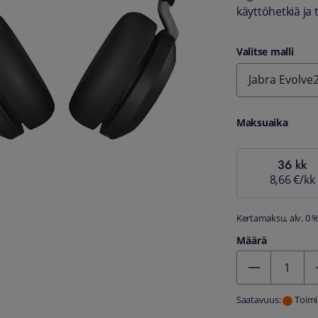
käyttöhetkiä ja 
Valitse malli
Jabra Evolve
Maksuaika
36 kk
8,66 €/kk
Kertamaksu, alv. 0 
Määrä
Kentän arvo 1
Saatavuus:
Toimi