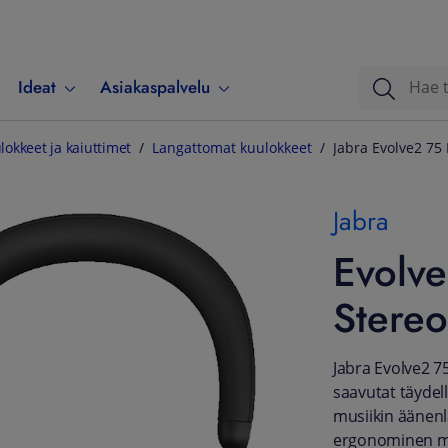
Ideat
Asiakaspalvelu
lokkeet ja kaiuttimet
Langattomat kuulokkeet
Jabra Evolve2 75
Jabra
Evolv
Stereo
Jabra Evolve2 7
saavutat täydel
musiikin äänenl
ergonominen muo