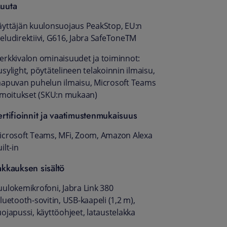
uuta
äyttäjän kuulonsuojaus PeakStop, EU:n
eludirektiivi, G616, Jabra SafeToneTM
erkkivalon ominaisuudet ja toiminnot:
sylight, pöytätelineen telakoinnin ilmaisu,
aapuvan puhelun ilmaisu, Microsoft Teams
ilmoitukset (SKU:n mukaan)
ertifioinnit ja vaatimustenmukaisuus
icrosoft Teams, MFi, Zoom, Amazon Alexa
ilt-in
akkauksen sisältö
uulokemikrofoni, Jabra Link 380
luetooth-sovitin, USB-kaapeli (1,2 m),
uojapussi, käyttöohjeet, lataustelakka