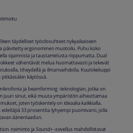
ptimoitu
lleen täydelliset työolosuhteet nykyaikaiseen
ja päivitetty ergonominen muotoilu. Puhu koko
lla sijainnista ja taustamelusta riippumatta. Dual
lokkeet vähentävät melua huomattavasti ja tekevät
ksella, tiheydellä ja ilmanvaihdolla. Kuulokekuppi
pitkässäkin käytössä.
a mikrofonia ja beamforming -teknologian, jotka on
aan juuri sinut, eikä muuta ympäristön aiheuttamaa
mukset, joten työskentely on ideaalia kaikkialla.
 edeltäjiä 33 prosenttia lyhyempi puomivarsi, jolla
ttavan äänenlaadun.
tion -toiminto ja Sound+ -sovellus mahdollistavat