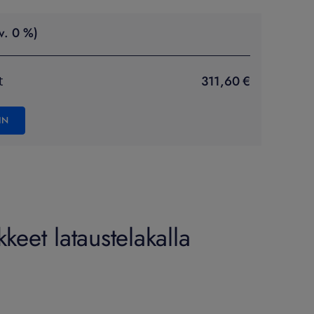
v. 0 %)
311,60 €
t
IN
eet lataustelakalla