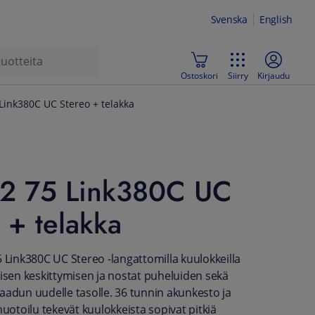
Svenska
English
Ostoskori
Siirry
Kirjaudu
 Link380C UC Stereo + telakka
e2 75 Link380C UC
 + telakka
5 Link380C UC Stereo -langattomilla kuulokkeilla
lisen keskittymisen ja nostat puheluiden sekä
aadun uudelle tasolle. 36 tunnin akunkesto ja
toilu tekevät kuulokkeista sopivat pitkiä