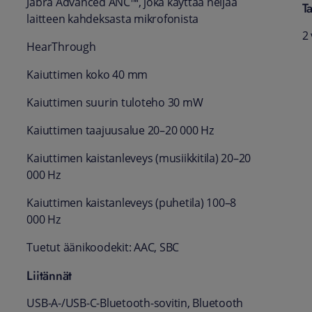
Jabra Advanced ANC™, joka käyttää neljää
T
laitteen kahdeksasta mikrofonista
2
HearThrough
Kaiuttimen koko 40 mm
Kaiuttimen suurin tuloteho 30 mW
Kaiuttimen taajuusalue 20–20 000 Hz
Kaiuttimen kaistanleveys (musiikkitila) 20–20
000 Hz
Kaiuttimen kaistanleveys (puhetila) 100–8
000 Hz
Tuetut äänikoodekit: AAC, SBC
Liitännät
USB-A-/USB-C-Bluetooth-sovitin, Bluetooth