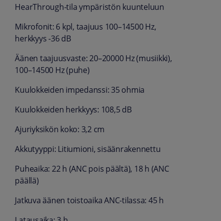
HearThrough-tila ympäristön kuunteluun
Mikrofonit: 6 kpl, taajuus 100–14500 Hz,
herkkyys -36 dB
Äänen taajuusvaste: 20–20000 Hz (musiikki),
100–14500 Hz (puhe)
Kuulokkeiden impedanssi: 35 ohmia
Kuulokkeiden herkkyys: 108,5 dB
Ajuriyksikön koko: 3,2 cm
Akkutyyppi: Litiumioni, sisäänrakennettu
Puheaika: 22 h (ANC pois päältä), 18 h (ANC
päällä)
Jatkuva äänen toistoaika ANC-tilassa: 45 h
Latausaika: 3 h