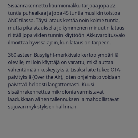
Sisäänrakennettu litiumioniakku tarjoaa jopa 22
tuntia puheaikaa ja jopa 45 tuntia musiikin toistoa
ANC-tilassa. Täysi lataus kestää noin kolme tuntia,
mutta pikalatauksella jo kymmenen minuutin lataus
riittää jopa viiden tunnin käyttöön. Akkuvaroitusvalo
ilmoittaa hyvissä ajoin, kun lataus on tarpeen.
360 asteen Busylight-merkkivalo kertoo ympärillä
oleville, milloin käyttäjä on varattu, mikä auttaa
vähentämään keskeytyksiä. Lisäksi laite tukee OTA-
päivityksiä (Over the Air), joten ohjelmisto voidaan
päivittää helposti langattomasti. Kuusi
sisäänrakennettua mikrofonia varmistavat
laadukkaan äänen tallennuksen ja mahdollistavat
sujuvan mykistyksen hallinnan.