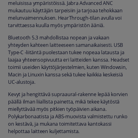
meluisissa ympäristöissä. Jabra Advanced ANC
mukautuu käyttäjän tarpeisiin ja tarjoaa tehokkaan
melunvaimennuksen. HearThrough-tilan avulla voi
tarvittaessa kuulla myös ympäristön ääniä.
Bluetooth 5.3 mahdollistaa nopean ja vakaan
yhteyden kahteen laitteeseen samanaikaisesti. USB
Type-C -liitäntä puolestaan tukee nopeaa latausta ja
laajaa yhteensopivuutta eri laitteiden kanssa. Headset
toimii useiden käyttöjärjestelmien, kuten Windowsin,
Macin ja Linuxin kanssa sekä tukee kaikkia keskeisiä
UC-alustoja.
Kevyt ja hengittävä supraaural-rakenne lepää korvien
päällä ilman liiallista painetta, mikä tekee käytöstä
miellyttävää myös pitkien työpäivien aikana.
Polykarbonaatista ja ABS-muovista valmistettu runko
on kestävä, ja mukana toimitettava kantokassi
helpottaa laitteen kuljettamista.