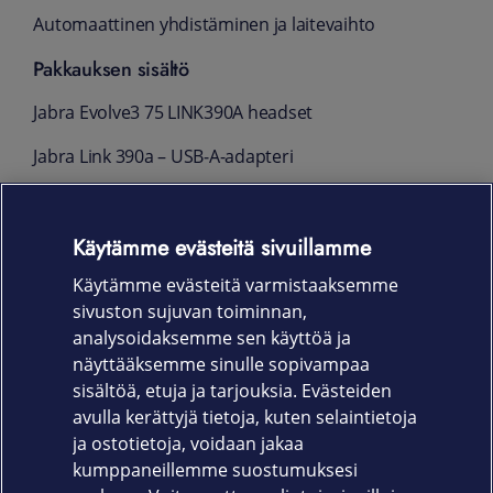
Automaattinen yhdistäminen ja laitevaihto
Pakkauksen sisältö
Jabra Evolve3 75 LINK390A headset
Jabra Link 390a – USB‑A-adapteri
Kantokassi
Käytämme evästeitä sivuillamme
USB-C to USB-C -kaapeli (pituus 1,2 m)
Käytämme evästeitä varmistaaksemme
Takuu- ja varoituslehtiset
sivuston sujuvan toiminnan,
Takuu
analysoidaksemme sen käyttöä ja
näyttääksemme sinulle sopivampaa
24 kk
sisältöä, etuja ja tarjouksia. Evästeiden
avulla kerättyjä tietoja, kuten selaintietoja
ja ostotietoja, voidaan jakaa
kumppaneillemme suostumuksesi