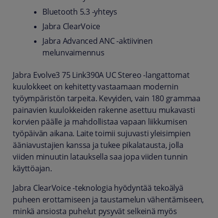
Bluetooth 5.3 -yhteys
Jabra ClearVoice
Jabra Advanced ANC -aktiivinen
melunvaimennus
Jabra Evolve3 75 Link390A UC Stereo -langattomat
kuulokkeet on kehitetty vastaamaan modernin
työympäristön tarpeita. Kevyiden, vain 180 grammaa
painavien kuulokkeiden rakenne asettuu mukavasti
korvien päälle ja mahdollistaa vapaan liikkumisen
työpäivän aikana. Laite toimii sujuvasti yleisimpien
ääniavustajien kanssa ja tukee pikalatausta, jolla
viiden minuutin latauksella saa jopa viiden tunnin
käyttöajan.
Jabra ClearVoice -teknologia hyödyntää tekoälyä
puheen erottamiseen ja taustamelun vähentämiseen,
minkä ansiosta puhelut pysyvät selkeinä myös