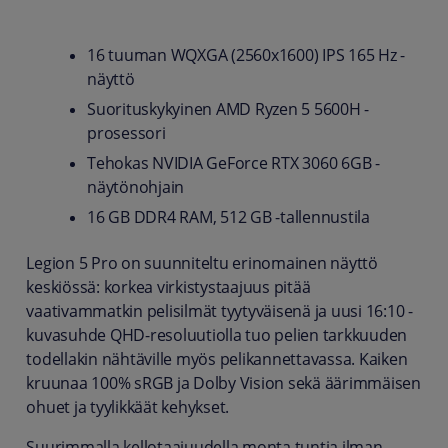
16 tuuman WQXGA (2560x1600) IPS 165 Hz -
näyttö
Suorituskykyinen AMD Ryzen 5 5600H -
prosessori
Tehokas NVIDIA GeForce RTX 3060 6GB -
näytönohjain
16 GB DDR4 RAM, 512 GB -tallennustila
Legion 5 Pro on suunniteltu erinomainen näyttö
keskiössä: korkea virkistystaajuus pitää
vaativammatkin pelisilmät tyytyväisenä ja uusi 16:10 -
kuvasuhde QHD-resoluutiolla tuo pelien tarkkuuden
todellakin nähtäville myös pelikannettavassa. Kaiken
kruunaa 100% sRGB ja Dolby Vision sekä äärimmäisen
ohuet ja tyylikkäät kehykset.
Suurimmalla kellotaajuudella monta tuntia ilman