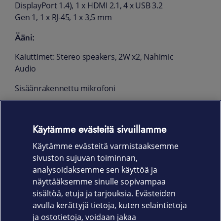
DisplayPort 1.4), 1 x HDMI 2.1, 4 x USB 3.2
Gen 1, 1 x RJ-45, 1 x 3,5 mm
Ääni:
Kaiuttimet: Stereo speakers, 2W x2, Nahimic
Audio
Sisäänrakennettu mikrofoni
Mitat ja paino:
Käytämme evästeitä sivuillamme
356 x 264,4 x 26,85 mm
Käytämme evästeitä varmistaaksemme
n. 2,45 kg
sivuston sujuvan toiminnan,
Takuu:
analysoidaksemme sen käyttöä ja
näyttääksemme sinulle sopivampaa
24 kk Premium Care takuu
sisältöä, etuja ja tarjouksia. Evästeiden
avulla kerättyjä tietoja, kuten selaintietoja
ja ostotietoja, voidaan jakaa