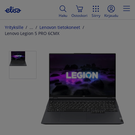
Haku
Ostoskori
Siirry
Kirjaudu
Yrityksille
Lenovon tietokoneet
Lenovo Legion 5 PRO 6CMX