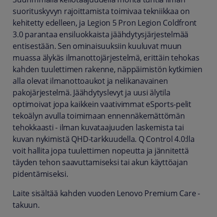
suorituskyvyn rajoittamista toimivaa tekniikkaa on
kehitetty edelleen, ja Legion 5 Pron Legion Coldfront
3.0 parantaa ensiluokkaista jäähdytysjärjestelmää
entisestään. Sen ominaisuuksiin kuuluvat muun
muassa älykäs ilmanottojärjestelmä, erittäin tehokas
kahden tuulettimen rakenne, näppäimistön kytkimien
alla olevat ilmanottoaukot ja nelikanavainen
pakojärjestelmä. Jäähdytyslevyt ja uusi älytila
optimoivat jopa kaikkein vaativimmat eSports-pelit
tekoälyn avulla toimimaan ennennäkemättömän
tehokkaasti - ilman kuvataajuuden laskemista tai
kuvan nykimistä QHD-tarkkuudella. Q Control 4.0:lla
voit hallita jopa tuulettimen nopeutta ja jännitettä
täyden tehon saavuttamiseksi tai akun käyttöajan
pidentämiseksi.
Laite sisältää kahden vuoden Lenovo Premium Care -
takuun.