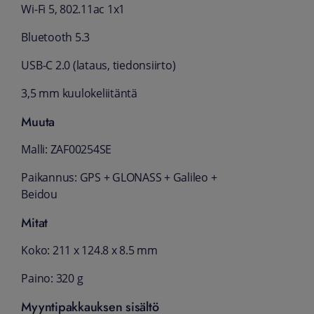
Wi-Fi 5, 802.11ac 1x1
Bluetooth 5.3
USB-C 2.0 (lataus, tiedonsiirto)
3,5 mm kuulokeliitäntä
Muuta
Malli: ZAF00254SE
Paikannus: GPS + GLONASS + Galileo +
Beidou
Mitat
Koko: 211 x 124.8 x 8.5 mm
Paino: 320 g
Myyntipakkauksen sisältö