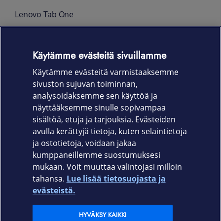
Lenovo Tab One
Clear Case -suojakuori
Käytämme evästeitä sivuillamme
Pika-aloitusopas
Käytämme evästeitä varmistaaksemme
Turvallisuus- ja takuuopas
sivuston sujuvan toiminnan,
Takuu
analysoidaksemme sen käyttöä ja
näyttääksemme sinulle sopivampaa
24 kk
sisältöä, etuja ja tarjouksia. Evästeiden
avulla kerättyjä tietoja, kuten selaintietoja
ja ostotietoja, voidaan jakaa
kumppaneillemme suostumuksesi
mukaan. Voit muuttaa valintojasi milloin
tahansa.
Lue lisää tietosuojasta ja
Elisa.fi
evästeistä.
Elisa Oyj
HYVÄKSY KAIKKI