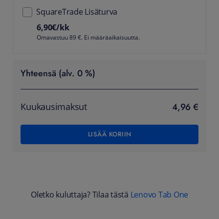
SquareTrade Lisäturva
6,90
€/kk
Omavastuu 89 €. Ei määräaikaisuutta.
Yhteensä (alv. 0 %)
4,96 €
Kuukausimaksut
LISÄÄ KORIIN
Oletko kuluttaja? Tilaa tästä
Lenovo Tab One