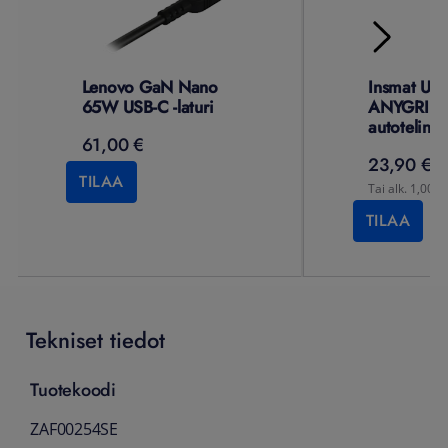
Lenovo GaN Nano
Insmat Uni
65W USB-C -laturi
ANYGRIP i
autoteline
61,00 €
23,90 €
TILAA
Tai alk. 1,00 €
TILAA
Tekniset tiedot
Tuotekoodi
ZAF00254SE