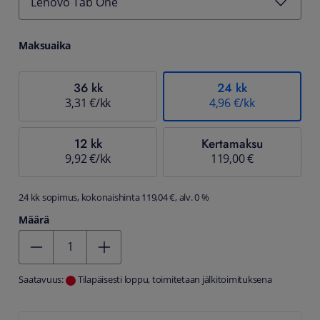
Lenovo Tab One
Maksuaika
36 kk
24 kk
3,31 €/kk
4,96 €/kk
12 kk
Kertamaksu
9,92 €/kk
119,00 €
24 kk sopimus, kokonaishinta 119,04 €, alv. 0 %
Määrä
Kentän arvo 1
Saatavuus:
Tilapäisesti loppu, toimitetaan jälkitoimituksena