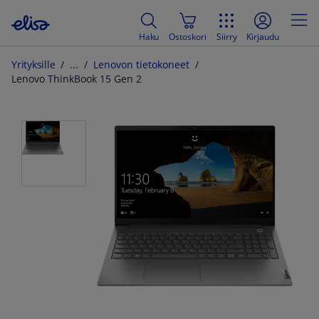
Haku
Ostoskori
Siirry
Kirjaudu
Yrityksille
Lenovon tietokoneet
Lenovo ThinkBook 15 Gen 2