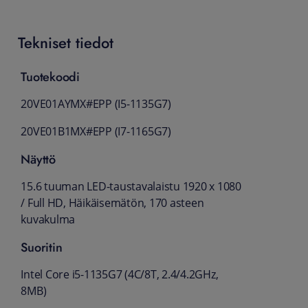
Tekniset tiedot
Tuotekoodi
20VE01AYMX#EPP (I5-1135G7)
20VE01B1MX#EPP (I7-1165G7)
Näyttö
15.6 tuuman LED-taustavalaistu 1920 x 1080
/ Full HD, Häikäisemätön, 170 asteen
kuvakulma
Suoritin
Intel Core i5-1135G7 (4C/8T, 2.4/4.2GHz,
8MB)