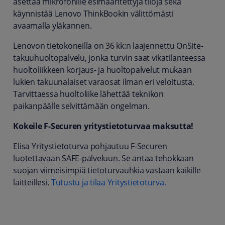
asettaa mikrofonille esimääritettyjä tiloja sekä
käynnistää Lenovo ThinkBookin välittömästi
avaamalla yläkannen.
Lenovon tietokoneilla on 36 kk:n laajennettu OnSite-
takuuhuoltopalvelu, jonka turvin saat vikatilanteessa
huoltoliikkeen korjaus- ja huoltopalvelut mukaan
lukien takuunalaiset varaosat ilman eri veloitusta.
Tarvittaessa huoltoliike lähettää teknikon
paikanpäälle selvittämään ongelman.
Kokeile F-Securen yritystietoturvaa maksutta!
Elisa Yritystietoturva pohjautuu F-Securen
luotettavaan SAFE-palveluun. Se antaa tehokkaan
suojan viimeisimpiä tietoturvauhkia vastaan kaikille
laitteillesi.
Tutustu ja tilaa Yritystietoturva.