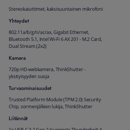
Stereokaiuttimet, kaksisuuntainen mikrofoni
Yhteydet
802.11a/b/g/n/ac/ax, Gigabit Ethernet,
Bluetooth 5.1, Intel Wi-Fi 6 AX 201 - M.2 Card,
Dual Stream (2x2)
Kamera
720p HD-webkamera, ThinkShutter -
yksityisyyden suoja
Turvaominaisuudet
Trusted Platform Module (TPM 2.0) Security
Chip, sormenjälkien lukija, ThinkShutter
Liitännät
1x USB-C 3.2 Gen 2 (supports Thunderbolt 4,