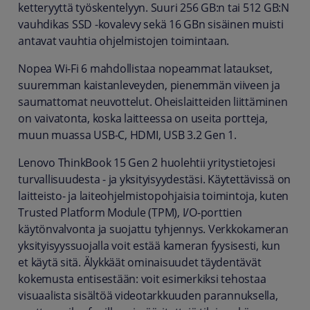
ketteryyttä työskentelyyn. Suuri 256 GB:n tai 512 GB:N
vauhdikas SSD -kovalevy sekä 16 GBn sisäinen muisti
antavat vauhtia ohjelmistojen toimintaan.
Nopea Wi-Fi 6 mahdollistaa nopeammat lataukset,
suuremman kaistanleveyden, pienemmän viiveen ja
saumattomat neuvottelut. Oheislaitteiden liittäminen
on vaivatonta, koska laitteessa on useita portteja,
muun muassa USB-C, HDMI, USB 3.2 Gen 1.
Lenovo ThinkBook 15 Gen 2 huolehtii yritystietojesi
turvallisuudesta - ja yksityisyydestäsi. Käytettävissä on
laitteisto- ja laiteohjelmistopohjaisia toimintoja, kuten
Trusted Platform Module (TPM), I/O-porttien
käytönvalvonta ja suojattu tyhjennys. Verkkokameran
yksityisyyssuojalla voit estää kameran fyysisesti, kun
et käytä sitä. Älykkäät ominaisuudet täydentävät
kokemusta entisestään: voit esimerkiksi tehostaa
visuaalista sisältöä videotarkkuuden parannuksella,