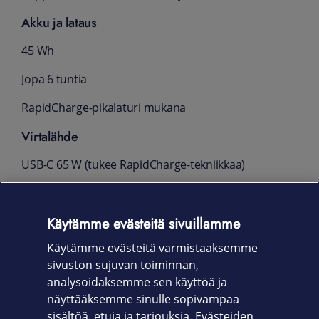
Akku ja lataus
45 Wh
Jopa 6 tuntia
RapidCharge-pikalaturi mukana
Virtalähde
USB-C 65 W (tukee RapidCharge-tekniikkaa)
Mitat ja paino
Käytämme evästeitä sivuillamme
35.7 x 23.5 x 1.89 cm
Käytämme evästeitä varmistaaksemme
n. 1.7 kg
sivuston sujuvan toiminnan,
Takuu
analysoidaksemme sen käyttöä ja
näyttääksemme sinulle sopivampaa
Kolmen vuoden Lenovo On-Site -takuu
sisältöä, etuja ja tarjouksia. Evästeiden