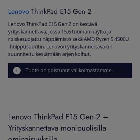
Lenovo
ThinkPad E15 Gen 2
Lenovo ThinkPad E15 Gen 2 on kestävä
yrityskannettava, jossa 15,6 tuuman näyttö ja
roiskesuojattu näppäimistö sekä AMD Ryzen 5 4500U
-huippusuoritin. Lenovon yrityskannettava on
suunniteltu kestämään arjen kolhut.
Tuote on poistunut valikoimastamme.
Lenovo ThinkPad E15 Gen 2 –
Yrityskannettava monipuolisilla
ominaisuuksilla