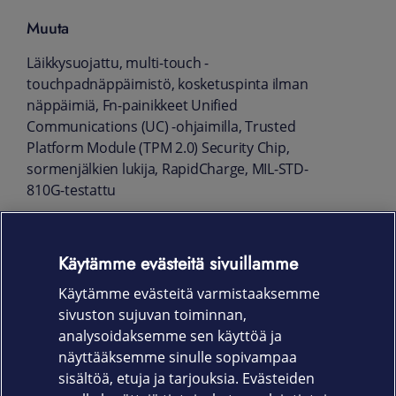
Muuta
Läikkysuojattu, multi-touch -
touchpadnäppäimistö, kosketuspinta ilman
näppäimiä, Fn-painikkeet Unified
Communications (UC) -ohjaimilla, Trusted
Platform Module (TPM 2.0) Security Chip,
sormenjälkien lukija, RapidCharge, MIL-STD-
810G-testattu
Mitat ja paino
Käytämme evästeitä sivuillamme
36.5 cm x 24 cm x 1.89 cm
Käytämme evästeitä varmistaaksemme
1,7 kg
sivuston sujuvan toiminnan,
Takuu
analysoidaksemme sen käyttöä ja
näyttääksemme sinulle sopivampaa
36 kk On-Site-takuu
sisältöä, etuja ja tarjouksia. Evästeiden