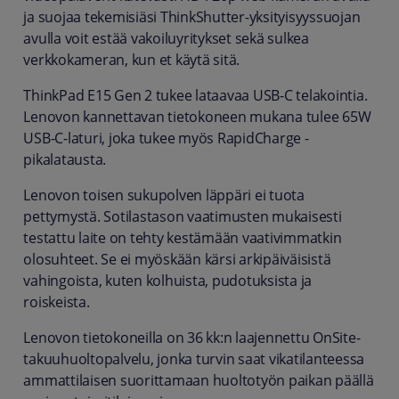
ja suojaa tekemisiäsi ThinkShutter-yksityisyyssuojan
avulla voit estää vakoiluyritykset sekä sulkea
verkkokameran, kun et käytä sitä.
ThinkPad E15 Gen 2 tukee lataavaa USB-C telakointia.
Lenovon kannettavan tietokoneen mukana tulee 65W
USB-C-laturi, joka tukee myös RapidCharge -
pikalatausta.
Lenovon toisen sukupolven läppäri ei tuota
pettymystä. Sotilastason vaatimusten mukaisesti
testattu laite on tehty kestämään vaativimmatkin
olosuhteet. Se ei myöskään kärsi arkipäiväisistä
vahingoista, kuten kolhuista, pudotuksista ja
roiskeista.
Lenovon tietokoneilla on 36 kk:n laajennettu OnSite-
takuuhuoltopalvelu, jonka turvin saat vikatilanteessa
ammattilaisen suorittamaan huoltotyön paikan päällä