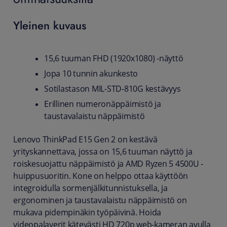
Yleinen kuvaus
15,6 tuuman FHD (1920x1080) -näyttö
Jopa 10 tunnin akunkesto
Sotilastason MIL-STD-810G kestävyys
Erillinen numeronäppäimistö ja
taustavalaistu näppäimistö
Lenovo ThinkPad E15 Gen 2 on kestävä
yrityskannettava, jossa on 15,6 tuuman näyttö ja
roiskesuojattu näppäimistö ja AMD Ryzen 5 4500U -
huippusuoritin. Kone on helppo ottaa käyttöön
integroidulla sormenjälkitunnistuksella, ja
ergonominen ja taustavalaistu näppäimistö on
mukava pidempinäkin työpäivinä. Hoida
videopalaverit kätevästi HD 720p web-kameran avulla