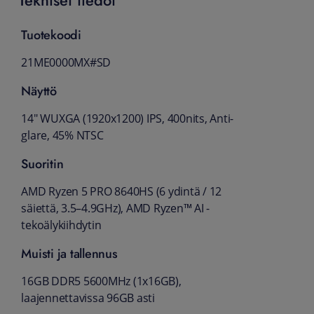
Tuotekoodi
21ME0000MX#SD
Näyttö
14" WUXGA (1920x1200) IPS, 400nits, Anti-
glare, 45% NTSC
Suoritin
AMD Ryzen 5 PRO 8640HS (6 ydintä / 12
säiettä, 3.5–4.9GHz), AMD Ryzen™ AI -
tekoälykiihdytin
Muisti ja tallennus
16GB DDR5 5600MHz (1x16GB),
laajennettavissa 96GB asti