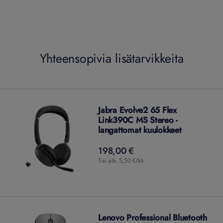
Yhteensopivia lisätarvikkeita
Jabra Evolve2 65 Flex
Link390C MS Stereo -
langattomat kuulokkeet
198,00 €
198,00
€
Tai alk. 5,50 €/kk
Lenovo Professional Bluetooth