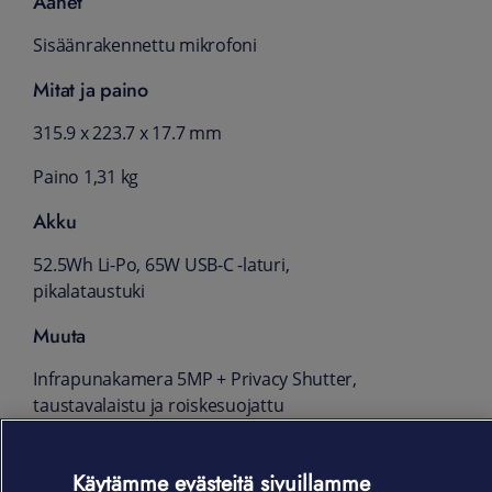
Äänet
Sisäänrakennettu mikrofoni
Mitat ja paino
315.9 x 223.7 x 17.7 mm
Paino 1,31 kg
Akku
52.5Wh Li-Po, 65W USB-C -laturi,
pikalataustuki
Muuta
Infrapunakamera 5MP + Privacy Shutter,
taustavalaistu ja roiskesuojattu
näppäimistö, Smart Card Reader,
sormenjälkilukija, Kensington Nano -lukko,
Käytämme evästeitä sivuillamme
MIL-STD-810H -sertifioitu