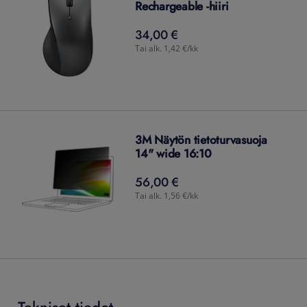
Rechargeable -hiiri
34,00 €
34,00
€
Tai alk. 1,42 €/kk
3M Näytön tietoturvasuoja
14" wide 16:10
56,00 €
56,00
€
Tai alk. 1,56 €/kk
Tekniset tiedot