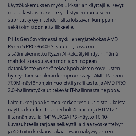
käyttökokemuksen myös L14-sarjan käyttäjille. Kevyt,
mutta kestävä rakenne yhdistyy erinomaiseen
suorituskykyyn, tehden siitä loistavan kumppanin
sekä toimistoon että liikkeelle.
P14s Gen 5:n ytimessä sykkii energiatehokas AMD
Ryzen 5 PRO 8640HS -suoritin, jossa on
sisäänrakennettu Ryzen AI -tekoälykiihdytin. Tämä
mahdollistaa sulavan moniajon, nopean
datankäsittelyn sekä tekoälypohjaisten sovellusten
hyödyntämisen ilman kompromisseja. AMD Radeon
760M -näytönohjain huolehtii grafiikasta, ja AMD PRO
2.0 -hallintatyökalut tekevät IT-hallinnasta helppoa.
Laite tukee jopa kolmea korkearesoluutioista ulkoista
näyttöä kahden Thunderbolt 4 -portin ja HDMI 2.1 -
liitännän avulla. 14" WUXGA IPS -näyttö 16:10-
kuvasuhteella tarjoaa selkeyttä ja tilaa työskentelyyn,
ja 400 nitin kirkkaus takaa hyvän näkyvyyden eri