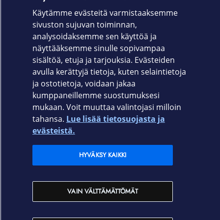
Käytämme evästeitä varmistaaksemme
Takuu
sivuston sujuvan toiminnan,
Lenovo Premier 36 kk NBD On -Site
analysoidaksemme sen käyttöä ja
takuupalvelu
näyttääksemme sinulle sopivampaa
sisältöä, etuja ja tarjouksia. Evästeiden
avulla kerättyjä tietoja, kuten selaintietoja
ja ostotietoja, voidaan jakaa
kumppaneillemme suostumuksesi
mukaan. Voit muuttaa valintojasi milloin
tahansa.
Lue lisää tietosuojasta ja
Elisa.fi
evästeistä.
Elisa Oyj
HYVÄKSY KAIKKI
Elisan myymälät
VAIN VÄLTTÄMÄTTÖMÄT
Yhteystiedot