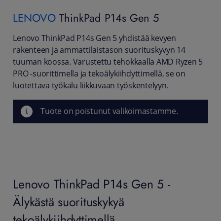
LENOVO
ThinkPad P14s Gen 5
Lenovo ThinkPad P14s Gen 5 yhdistää kevyen
rakenteen ja ammattilaistason suorituskyvyn 14
tuuman koossa. Varustettu tehokkaalla AMD Ryzen 5
PRO -suorittimella ja tekoälykiihdyttimellä, se on
luotettava työkalu liikkuvaan työskentelyyn.
Tuote on poistunut valikoimastamme.
Lenovo ThinkPad P14s Gen 5 -
Älykästä suorituskykyä
tekoälykiihdyttimellä