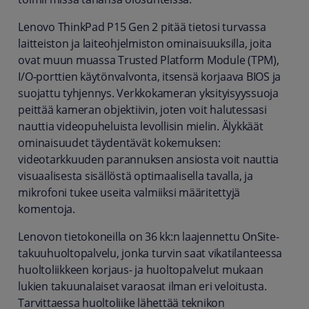
Lenovo ThinkPad P15 Gen 2 pitää tietosi turvassa
laitteiston ja laiteohjelmiston ominaisuuksilla, joita
ovat muun muassa Trusted Platform Module (TPM),
I/O-porttien käytönvalvonta, itsensä korjaava BIOS ja
suojattu tyhjennys. Verkkokameran yksityisyyssuoja
peittää kameran objektiivin, joten voit halutessasi
nauttia videopuheluista levollisin mielin. Älykkäät
ominaisuudet täydentävät kokemuksen:
videotarkkuuden parannuksen ansiosta voit nauttia
visuaalisesta sisällöstä optimaalisella tavalla, ja
mikrofoni tukee useita valmiiksi määritettyjä
komentoja.
Lenovon tietokoneilla on 36 kk:n laajennettu OnSite-
takuuhuoltopalvelu, jonka turvin saat vikatilanteessa
huoltoliikkeen korjaus- ja huoltopalvelut mukaan
lukien takuunalaiset varaosat ilman eri veloitusta.
Tarvittaessa huoltoliike lähettää teknikon