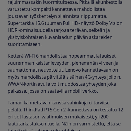
rajuimmassakin kuormituksessa. Pitkällä akunkestolla
varustettu kompakti kannettava mahdollistaa
joustavan työskentelyn sijainnista riippumatta.
Supertarkka 15.6 tuuman Full HD- näyttö Dolby Vision
HDR -ominaisuudella tarjoaa terävän, selkeän ja
yksityiskohtaisen kuvanlaadun päivän askareiden
suorittamiseen.
Ketterä Wi-Fi 6 mahdollistaa nopeammat lataukset,
suuremman kaistanleveyden, pienemmän viiveen ja
saumattomat neuvottelut. Lenovo kannettavaan on
myös mahdollista päivittää sisäinen 4G-yhteys jolloin,
WWAN-kortin avulla voit muodostaa yhteyden joka
paikassa, jossa on saatavilla mobiiliverkko.
Tämän kannettavan kanssa vahinkoja ei tarvitse
pelätä. ThinkPad P15 Gen 2 ‑kannettava on testattu 12
eri sotilastason vaatimuksen mukaisesti, yli 200
laatutarkastuksen tuella. Näin on varmistettu, että se
toimii missä tahansa olosuhteissa.