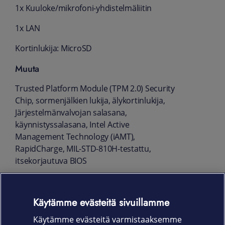
1x Kuuloke/mikrofoni-yhdistelmäliitin
1x LAN
Kortinlukija: MicroSD
Muuta
Trusted Platform Module (TPM 2.0) Security
Chip, sormenjälkien lukija, älykortinlukija,
Järjestelmänvalvojan salasana,
käynnistyssalasana, Intel Active
Management Technology (iAMT),
RapidCharge, MIL-STD-810H-testattu,
itsekorjautuva BIOS
Mitat ja paino
Käytämme evästeitä sivuillamme
37.54 cm x 25.23 cm x 3.145 cm
Käytämme evästeitä varmistaaksemme
n. 2.8 kg