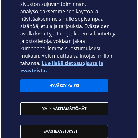
sivuston sujuvan toiminnan,
Takuu
analysoidaksemme sen käyttöä ja
näyttääksemme sinulle sopivampaa
Kolmen vuoden onsite-takuu
sisältöä, etuja ja tarjouksia. Evästeiden
avulla kerättyjä tietoja, kuten selaintietoja
ja ostotietoja, voidaan jakaa
kumppaneillemme suostumuksesi
mukaan. Voit muuttaa valintojasi milloin
tahansa.
Lue lisää tietosuojasta ja
Elisa.fi
evästeistä.
Elisa Oyj
HYVÄKSY KAIKKI
Elisan myymälät
VAIN VÄLTTÄMÄTTÖMÄT
Yhteystiedot
EVÄSTEASETUKSET