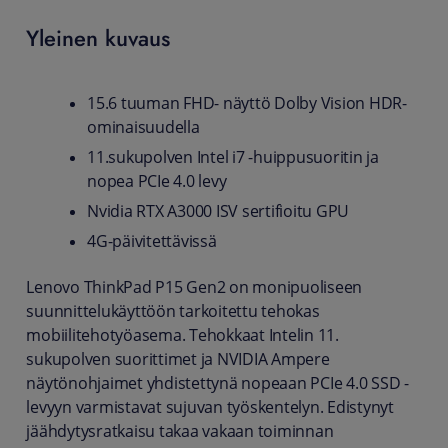
Yleinen kuvaus
15.6 tuuman FHD- näyttö Dolby Vision HDR-
ominaisuudella
11.sukupolven Intel i7 -huippusuoritin ja
nopea PCIe 4.0 levy
Nvidia RTX A3000 ISV sertifioitu GPU
4G-päivitettävissä
Lenovo ThinkPad P15 Gen2 on monipuoliseen
suunnittelukäyttöön tarkoitettu tehokas
mobiilitehotyöasema. Tehokkaat Intelin 11.
sukupolven suorittimet ja NVIDIA Ampere
näytönohjaimet yhdistettynä nopeaan PCIe 4.0 SSD -
levyyn varmistavat sujuvan työskentelyn. Edistynyt
jäähdytysratkaisu takaa vakaan toiminnan