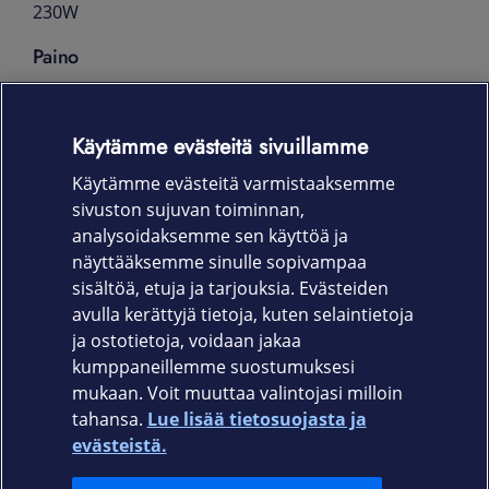
230W
Paino
alkaen n. 1,45 kg
Mitat(PSK)
Käytämme evästeitä sivuillamme
Käytämme evästeitä varmistaaksemme
32.9 cm x 22.7 cm x 1.79 cm
sivuston sujuvan toiminnan,
Takuu
analysoidaksemme sen käyttöä ja
näyttääksemme sinulle sopivampaa
36 kk On-Site-takuu
sisältöä, etuja ja tarjouksia. Evästeiden
avulla kerättyjä tietoja, kuten selaintietoja
ja ostotietoja, voidaan jakaa
kumppaneillemme suostumuksesi
mukaan. Voit muuttaa valintojasi milloin
tahansa.
Lue lisää tietosuojasta ja
Elisa.fi
evästeistä.