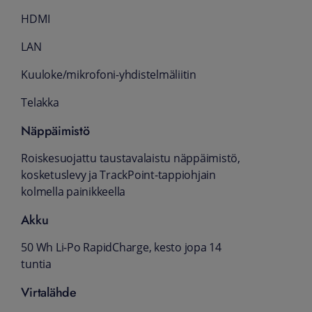
HDMI
LAN
Kuuloke/mikrofoni-yhdistelmäliitin
Telakka
Näppäimistö
Roiskesuojattu taustavalaistu näppäimistö,
kosketuslevy ja TrackPoint-tappiohjain
kolmella painikkeella
Akku
50 Wh Li-Po RapidCharge, kesto jopa 14
tuntia
Virtalähde