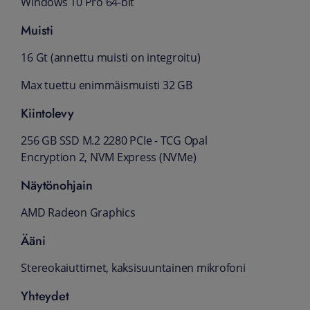
Windows 10 Pro 64-bit
Muisti
16 Gt (annettu muisti on integroitu)
Max tuettu enimmäismuisti 32 GB
Kiintolevy
256 GB SSD M.2 2280 PCIe - TCG Opal
Encryption 2, NVM Express (NVMe)
Näytönohjain
AMD Radeon Graphics
Ääni
Stereokaiuttimet, kaksisuuntainen mikrofoni
Yhteydet