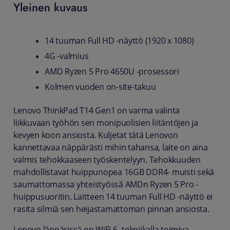
Yleinen kuvaus
14 tuuman Full HD -näyttö (1920 x 1080)
4G -valmius
AMD Ryzen 5 Pro 4650U -prosessori
Kolmen vuoden on-site-takuu
Lenovo ThinkPad T14 Gen1 on varma valinta
liikkuvaan työhön sen monipuolisien liitäntöjen ja
kevyen koon ansiosta. Kuljetat tätä Lenovon
kannettavaa näppärästi mihin tahansa, laite on aina
valmis tehokkaaseen työskentelyyn. Tehokkuuden
mahdollistavat huippunopea 16GB DDR4- muisti sekä
saumattomassa yhteistyössä AMDn Ryzen 5 Pro -
huippusuoritin. Laitteen 14 tuuman Full HD -näyttö ei
rasita silmiä sen heijastamattoman pinnan ansiosta.
Lenovo läppärissä on WiFi 6 -tekniikalla toimiva