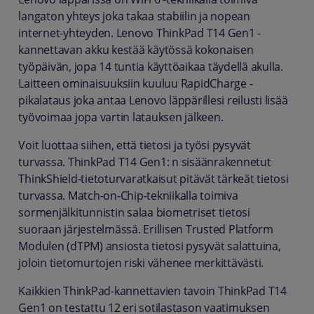
langaton yhteys joka takaa stabiilin ja nopean
internet-yhteyden. Lenovo ThinkPad T14 Gen1 -
kannettavan akku kestää käytössä kokonaisen
työpäivän, jopa 14 tuntia käyttöaikaa täydellä akulla.
Laitteen ominaisuuksiin kuuluu RapidCharge -
pikalataus joka antaa Lenovo läppärillesi reilusti lisää
työvoimaa jopa vartin latauksen jälkeen.
Voit luottaa siihen, että tietosi ja työsi pysyvät
turvassa. ThinkPad T14 Gen1: n sisäänrakennetut
ThinkShield-tietoturvaratkaisut pitävät tärkeät tietosi
turvassa. Match-on-Chip-tekniikalla toimiva
sormenjälkitunnistin salaa biometriset tietosi
suoraan järjestelmässä. Erillisen Trusted Platform
Modulen (dTPM) ansiosta tietosi pysyvät salattuina,
joloin tietomurtojen riski vähenee merkittävästi.
Kaikkien ThinkPad-kannettavien tavoin ThinkPad T14
Gen1 on testattu 12 eri sotilastason vaatimuksen