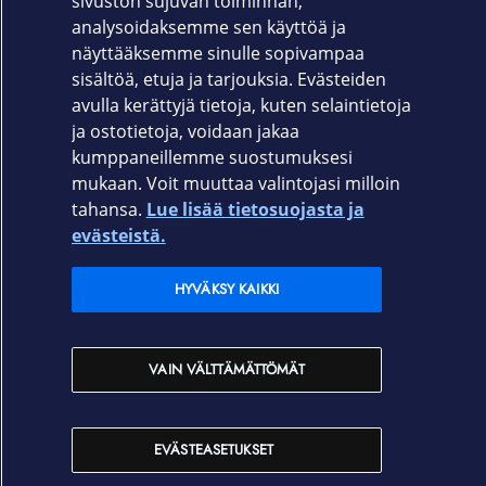
sivuston sujuvan toiminnan,
Takuu
analysoidaksemme sen käyttöä ja
näyttääksemme sinulle sopivampaa
3 vuoden Premier NBD on-site -takuu
sisältöä, etuja ja tarjouksia. Evästeiden
avulla kerättyjä tietoja, kuten selaintietoja
ja ostotietoja, voidaan jakaa
kumppaneillemme suostumuksesi
mukaan. Voit muuttaa valintojasi milloin
tahansa.
Lue lisää tietosuojasta ja
Elisa.fi
evästeistä.
Elisa Oyj
HYVÄKSY KAIKKI
Elisan myymälät
VAIN VÄLTTÄMÄTTÖMÄT
Yhteystiedot
EVÄSTEASETUKSET