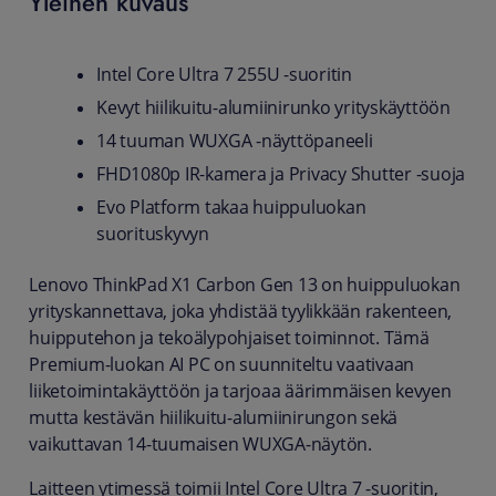
Yleinen kuvaus
Intel Core Ultra 7 255U -suoritin
Kevyt hiilikuitu-alumiinirunko yrityskäyttöön
14 tuuman WUXGA -näyttöpaneeli
FHD1080p IR-kamera ja Privacy Shutter -suoja
Evo Platform takaa huippuluokan
suorituskyvyn
Lenovo ThinkPad X1 Carbon Gen 13 on huippuluokan
yrityskannettava, joka yhdistää tyylikkään rakenteen,
huipputehon ja tekoälypohjaiset toiminnot. Tämä
Premium-luokan AI PC on suunniteltu vaativaan
liiketoimintakäyttöön ja tarjoaa äärimmäisen kevyen
mutta kestävän hiilikuitu-alumiinirungon sekä
vaikuttavan 14-tuumaisen WUXGA-näytön.
Laitteen ytimessä toimii Intel Core Ultra 7 -suoritin,