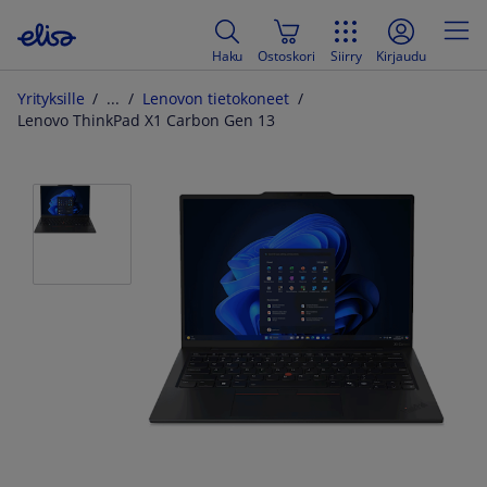
Haku
Ostoskori
Siirry
Kirjaudu
Yrityksille
Lenovon tietokoneet
Lenovo ThinkPad X1 Carbon Gen 13