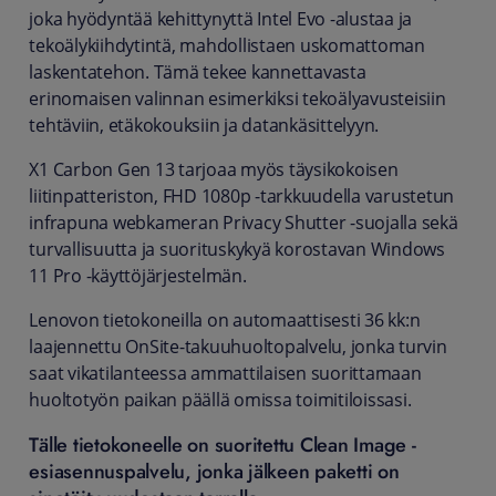
joka hyödyntää kehittynyttä Intel Evo -alustaa ja
tekoälykiihdytintä, mahdollistaen uskomattoman
laskentatehon. Tämä tekee kannettavasta
erinomaisen valinnan esimerkiksi tekoälyavusteisiin
tehtäviin, etäkokouksiin ja datankäsittelyyn.
X1 Carbon Gen 13 tarjoaa myös täysikokoisen
liitinpatteriston, FHD 1080p -tarkkuudella varustetun
infrapuna webkameran Privacy Shutter -suojalla sekä
turvallisuutta ja suorituskykyä korostavan Windows
11 Pro -käyttöjärjestelmän.
Lenovon tietokoneilla on automaattisesti 36 kk:n
laajennettu OnSite-takuuhuoltopalvelu, jonka turvin
saat vikatilanteessa ammattilaisen suorittamaan
huoltotyön paikan päällä omissa toimitiloissasi.
Tälle tietokoneelle on suoritettu Clean Image -
esiasennuspalvelu, jonka jälkeen paketti on