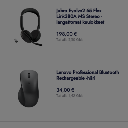
Jabra Evolve2 65 Flex
Link380A MS Stereo -
langattomat kuulokkeet
198,00 €
198,00
€
Tai alk. 5,50 €/kk
Lenovo Professional Bluetooth
Rechargeable -hiiri
34,00 €
34,00
€
Tai alk. 1,42 €/kk