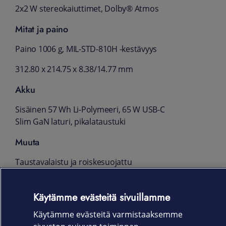
2x2 W stereokaiuttimet, Dolby® Atmos
Mitat ja paino
Paino 1006 g, MIL-STD-810H -kestävyys
312.80 x 214.75 x 8.38/14.77 mm
Akku
Sisäinen 57 Wh Li-Polymeeri, 65 W USB-C
Slim GaN laturi, pikalataustuki
Muuta
Taustavalaistu ja roiskesuojattu
näppäimistö, TrackPoint ja haptinen
kosketusalusta, FHD IR-kamera Privacy
Käytämme evästeitä sivuillamme
Shutter -suojalla, sormenjälkilukija, TPM 2.0,
Kensington Nano -lukko
Käytämme evästeitä varmistaaksemme