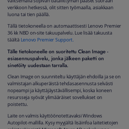
valitsemalla sopivan dataliittymän pääset suoraan
verkkoon hetkessä, olit sitten työmaalla, asiakkaan
luona tai tien päällä.
Tällä tietokoneella on automaattisesti Lenovo Premier
36 kk NBD on-site takuupalvelu. Lue lisää takuusta
täältä
Lenovo Premier Support.
Tälle tietokoneelle on suoritettu Clean Image -
esiasennuspalvelu, jonka jälkeen paketti on
sinetöity uudestaan tarralla.
Clean Image on suunniteltu käyttäjän ehdoilla ja se on
valmistajan alkuperäistä tehdasasennusta selvästi
nopeampi ja käyttäjäystävällisempi, koska koneen
resursseja syövät ylimääräiset sovellukset on
poistettu.
Laite on valmis käyttöönotettavaksi Windows
Autopilot-mallilla. Kysy myyjältä lisäinfoa laitetietojen