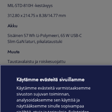
MIL-STD-810H -kestävyys
312.80 x 214.75 x 8.38/14.77 mm
Akku
Sisäinen 57 Wh Li-Polymeeri, 65 W USB-C
Slim GaN laturi, pikalataustuki
Muuta
Taustavalaistu ja roiskesuojattu
näppäimistö, TrackPoint ja haptinen
kosketusalusta, FHD IR-kamera Privacy
Käytämme evästeitä sivuillamme
Shutter -suojalla, sormenjälkilukija, TPM 2.0,
Kensington Nano -lukko
Käytämme evästeitä varmistaaksemme
sivuston sujuvan toiminnan,
Takuu
analysoidaksemme sen käyttöä ja
3 vuoden Premier NBD on-site -takuu
näyttääksemme sinulle sopivampaa