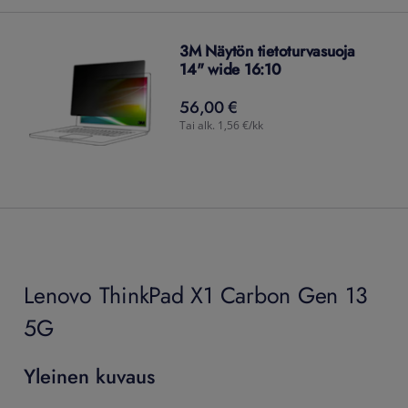
3M Näytön tietoturvasuoja
14" wide 16:10
56,00 €
56,00
€
Tai alk. 1,56 €/kk
Lenovo ThinkPad X1 Carbon Gen 13
5G
Yleinen kuvaus