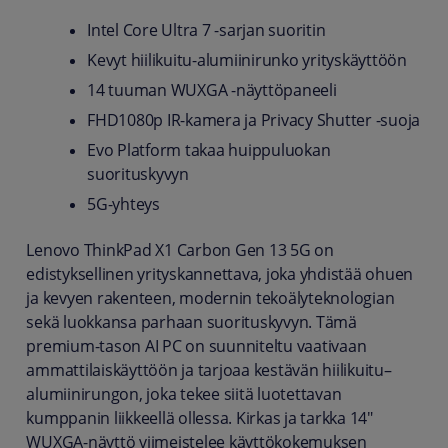
Intel Core Ultra 7 -sarjan suoritin
Kevyt hiilikuitu-alumiinirunko yrityskäyttöön
14 tuuman WUXGA -näyttöpaneeli
FHD1080p IR-kamera ja Privacy Shutter -suoja
Evo Platform takaa huippuluokan
suorituskyvyn
5G-yhteys
Lenovo ThinkPad X1 Carbon Gen 13 5G on
edistyksellinen yrityskannettava, joka yhdistää ohuen
ja kevyen rakenteen, modernin tekoälyteknologian
sekä luokkansa parhaan suorituskyvyn. Tämä
premium-tason AI PC on suunniteltu vaativaan
ammattilaiskäyttöön ja tarjoaa kestävän hiilikuitu–
alumiinirungon, joka tekee siitä luotettavan
kumppanin liikkeellä ollessa. Kirkas ja tarkka 14"
WUXGA-näyttö viimeistelee käyttökokemuksen