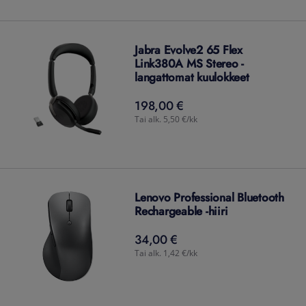
Jabra Evolve2 65 Flex
Link380A MS Stereo -
langattomat kuulokkeet
198,00 €
198,00
€
Tai alk. 5,50 €/kk
Lenovo Professional Bluetooth
Rechargeable -hiiri
34,00 €
34,00
€
Tai alk. 1,42 €/kk