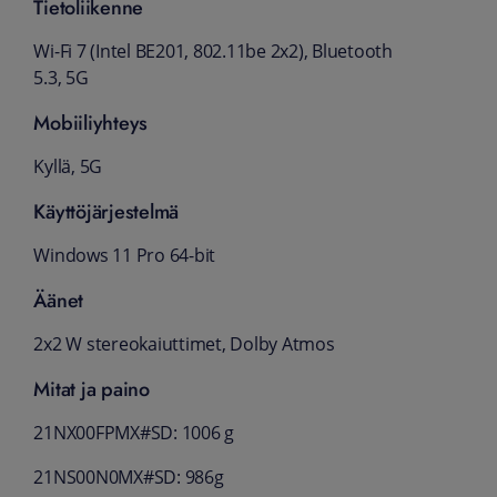
Tietoliikenne
Wi-Fi 7 (Intel BE201, 802.11be 2x2), Bluetooth
5.3, 5G
Mobiiliyhteys
Kyllä, 5G
Käyttöjärjestelmä
Windows 11 Pro 64-bit
Äänet
2x2 W stereokaiuttimet, Dolby Atmos
Mitat ja paino
21NX00FPMX#SD: 1006 g
21NS00N0MX#SD: 986g