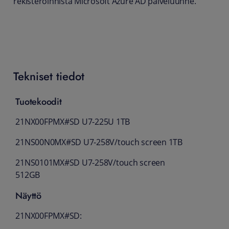
rekisteröinnistä Microsoft Azure AD palveluunne.
Tekniset tiedot
Tuotekoodit
21NX00FPMX#SD U7-225U 1TB
21NS00N0MX#SD U7-258V/touch screen 1TB
21NS0101MX#SD U7-258V/touch screen
512GB
Näyttö
21NX00FPMX#SD: