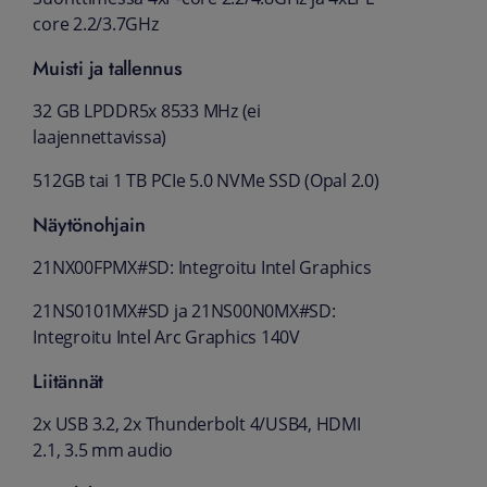
core 2.2/3.7GHz
Muisti ja tallennus
32 GB LPDDR5x 8533 MHz (ei
laajennettavissa)
512GB tai 1 TB PCIe 5.0 NVMe SSD (Opal 2.0)
Näytönohjain
21NX00FPMX#SD: Integroitu Intel Graphics
21NS0101MX#SD ja 21NS00N0MX#SD:
Integroitu Intel Arc Graphics 140V
Liitännät
2x USB 3.2, 2x Thunderbolt 4/USB4, HDMI
2.1, 3.5 mm audio