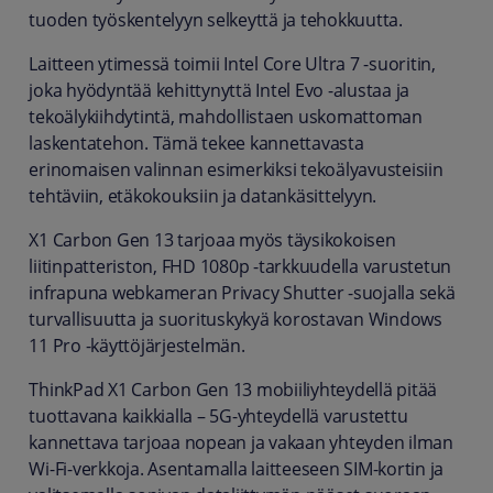
tuoden työskentelyyn selkeyttä ja tehokkuutta.
Laitteen ytimessä toimii Intel Core Ultra 7 -suoritin,
joka hyödyntää kehittynyttä Intel Evo -alustaa ja
tekoälykiihdytintä, mahdollistaen uskomattoman
laskentatehon. Tämä tekee kannettavasta
erinomaisen valinnan esimerkiksi tekoälyavusteisiin
tehtäviin, etäkokouksiin ja datankäsittelyyn.
X1 Carbon Gen 13 tarjoaa myös täysikokoisen
liitinpatteriston, FHD 1080p -tarkkuudella varustetun
infrapuna webkameran Privacy Shutter -suojalla sekä
turvallisuutta ja suorituskykyä korostavan Windows
11 Pro -käyttöjärjestelmän.
ThinkPad X1 Carbon Gen 13 mobiiliyhteydellä pitää
tuottavana kaikkialla – 5G-yhteydellä varustettu
kannettava tarjoaa nopean ja vakaan yhteyden ilman
Wi-Fi-verkkoja. Asentamalla laitteeseen SIM-kortin ja