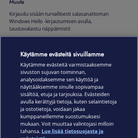
Muuta
Kirjaudu sisään turvallisesti salasanattoman
Windows Hello -kirjautumisen avulla,
taustavalaistu näppäimistö
Mitat ja paino
Käytämme evästeitä sivuillamme
34.0 x 24.4 x 1.47 cm
Käytämme evästeitä varmistaaksemme
1,56 kg
sivuston sujuvan toiminnan,
Takuu
analysoidaksemme sen käyttöä ja
näyttääksemme sinulle sopivampaa
12 kk
sisältöä, etuja ja tarjouksia. Evästeiden
avulla kerättyjä tietoja, kuten selaintietoja
ja ostotietoja, voidaan jakaa
kumppaneillemme suostumuksesi
mukaan. Voit muuttaa valintojasi milloin
tahansa.
Lue lisää tietosuojasta ja
Elisa.fi