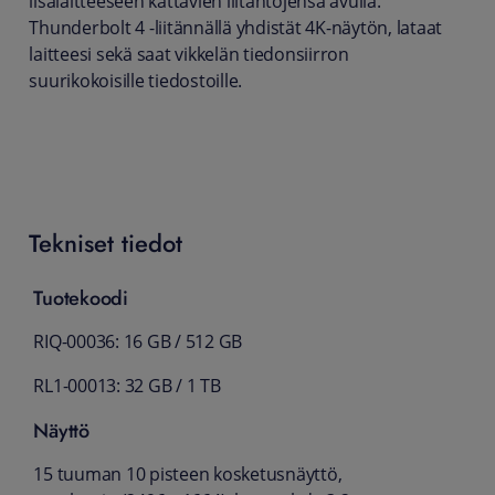
lisälaitteeseen kattavien liitäntöjensä avulla.
Thunderbolt 4 -liitännällä yhdistät 4K-näytön, lataat
laitteesi sekä saat vikkelän tiedonsiirron
suurikokoisille tiedostoille.
Tekniset tiedot
Tuotekoodi
RIQ-00036: 16 GB / 512 GB
RL1-00013: 32 GB / 1 TB
Näyttö
15 tuuman 10 pisteen kosketusnäyttö,