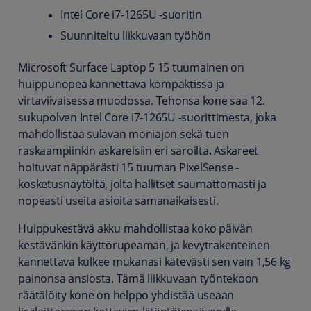
Intel Core i7-1265U -suoritin
Suunniteltu liikkuvaan työhön
Microsoft Surface Laptop 5 15 tuumainen on
huippunopea kannettava kompaktissa ja
virtaviivaisessa muodossa. Tehonsa kone saa 12.
sukupolven Intel Core i7-1265U -suorittimesta, joka
mahdollistaa sulavan moniajon sekä tuen
raskaampiinkin askareisiin eri saroilta. Askareet
hoituvat näppärästi 15 tuuman PixelSense -
kosketusnäytöltä, jolta hallitset saumattomasti ja
nopeasti useita asioita samanaikaisesti.
Huippukestävä akku mahdollistaa koko päivän
kestävänkin käyttörupeaman, ja kevytrakenteinen
kannettava kulkee mukanasi kätevästi sen vain 1,56 kg
painonsa ansiosta. Tämä liikkuvaan työntekoon
räätälöity kone on helppo yhdistää useaan