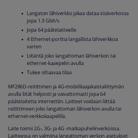
Langaton lähiverkko jakaa dataa sisäverkossa
jopa 1.3 Gbit/s
Jopa 64 päätelaitteelle
4 Ethernet-porttia langallista lähiverkkoa
varten
Liitäntä joko langattoman lähiverkon tai
ethernet-kaaepelin avulla
Tukee siltaavaa tilaa
MF286D-reitittimen ja 4G-mobiililaajakaistaliittymän
avulla liität helposti ja vaivattomasti jopa 64
päätelaitetta internettiin. Laitteet voidaan liittää
reitittimeen joko langattoman lähiverkon avulla tai
ethernet-verkkokaapelilla.
Laite toimii 2G-, 3G- ja 4G -matkapuhelinverkoissa.
Laitteessa on valmiina langattoman verkon asetukset