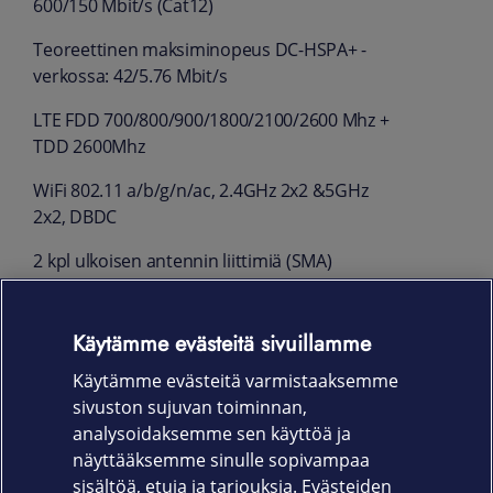
600/150 Mbit/s (Cat12)
Teoreettinen maksiminopeus DC-HSPA+ -
verkossa: 42/5.76 Mbit/s
LTE FDD 700/800/900/1800/2100/2600 Mhz +
TDD 2600Mhz
WiFi 802.11 a/b/g/n/ac, 2.4GHz 2x2 &5GHz
2x2, DBDC
2 kpl ulkoisen antennin liittimiä (SMA)
4 kpl Gigabit Ethernet-portteja
Käytämme evästeitä sivuillamme
1 kpl 1,5 m ethernet-kaapeli
Käytämme evästeitä varmistaaksemme
1 kpl virta-adapteri SIM-korttipaikka on
sivuston sujuvan toiminnan,
laitteen kyljessä (MiniSIM-kortti) Mitat 180 ×
analysoidaksemme sen käyttöä ja
170 × 30 mm Paino n. 465 g ilman virta-
näyttääksemme sinulle sopivampaa
adapteria
sisältöä, etuja ja tarjouksia. Evästeiden