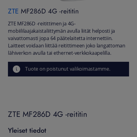
ZTE
MF286D 4G -reititin
ZTE MF286D -reitittimen ja 4G-
mobiililaajakaistaliittymän avulla liität helposti ja
vaivattomasti jopa 64 päätelaitetta internettiin.
Laitteet voidaan liittää reitittimeen joko langattoman
lähiverkon avulla tai ethernet-verkkokaapelilla.
Tuote on poistunut valikoimastamme.
ZTE MF286D 4G -reititin
Yleiset tiedot