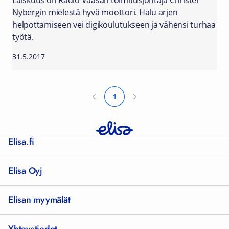
Laiskuus on Radio Vaasan toimitusjohtaja Christer
Nybergin mielestä hyvä moottori. Halu arjen
helpottamiseen vei digikoulutukseen ja vähensi turhaa
työtä.
31.5.2017
1
Elisa.fi
Elisa Oyj
Elisan myymälät
Yhteystiedot