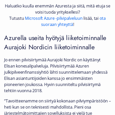
Haluatko kuulla enemmän Azuresta ja siitä, mitä etuja se
voisi tuoda yrityksellesi?
Tutustu
Microsoft Azure -pilvipalveluun
lisää, tai
ota
suoraan yhteyttä
!
Azurella useita hyötyjä liiketoiminnalle
Aurajoki Nordicin liiketoiminnalle
Jo ennen pilvisiirtymää Aurajoki Nordic on käyttänyt
Elisan konesalipalveluja. Pilvisiirtymää Azuren
julkipilveenfinanssiyhtiö lähti suunnittelemaan yhdessä
Elisan asiantuntijoiden kanssa jo ensimmäisten
pioneerien joukossa. Hyvin suunniteltu pilvisiirtymä
tehtiin vuonna 2018.
“Tavoitteenamme on siirtyä kokonaan pilviympäristöön –
heti kun se on teknisesti mahdollista. Pieni osa
järjestelmätoimittajien sovelluksista ei vielä tue