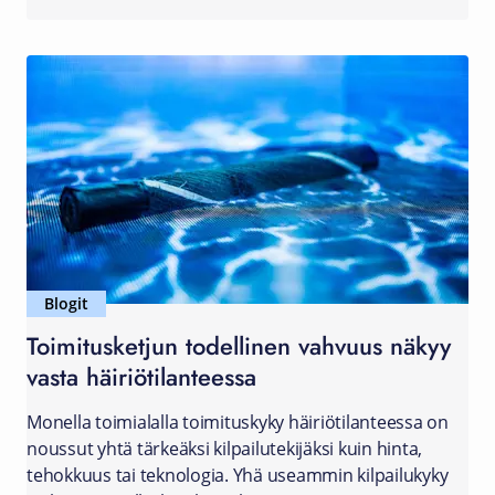
Blogit
Toimitusketjun todellinen vahvuus näkyy
vasta häiriötilanteessa
Monella toimialalla toimituskyky häiriötilanteessa on
noussut yhtä tärkeäksi kilpailutekijäksi kuin hinta,
tehokkuus tai teknologia. Yhä useammin kilpailukyky