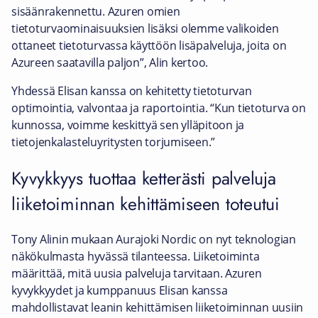
sisäänrakennettu. Azuren omien
tietoturvaominaisuuksien lisäksi olemme valikoiden
ottaneet tietoturvassa käyttöön lisäpalveluja, joita on
Azureen saatavilla paljon”, Alin kertoo.
Yhdessä Elisan kanssa on kehitetty tietoturvan
optimointia, valvontaa ja raportointia. “Kun tietoturva on
kunnossa, voimme keskittyä sen ylläpitoon ja
tietojenkalasteluyritysten torjumiseen.”
Kyvykkyys tuottaa ketterästi palveluja
liiketoiminnan kehittämiseen toteutui
Tony Alinin mukaan Aurajoki Nordic on nyt teknologian
näkökulmasta hyvässä tilanteessa. Liiketoiminta
määrittää, mitä uusia palveluja tarvitaan. Azuren
kyvykkyydet ja kumppanuus Elisan kanssa
mahdollistavat leanin kehittämisen liiketoiminnan uusiin