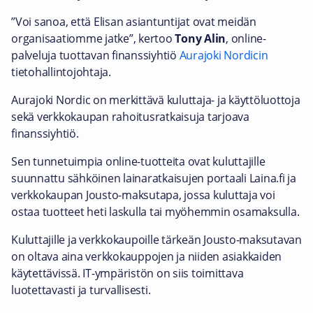
”Voi sanoa, että Elisan asiantuntijat ovat meidän
organisaatiomme jatke”, kertoo
Tony Alin
, online-
palveluja tuottavan finanssiyhtiö
Aurajoki Nordicin
tietohallintojohtaja.
Aurajoki Nordic on merkittävä kuluttaja- ja käyttöluottoja
sekä verkkokaupan rahoitusratkaisuja tarjoava
finanssiyhtiö.
Sen tunnetuimpia online-tuotteita ovat kuluttajille
suunnattu sähköinen lainaratkaisujen portaali Laina.fi ja
verkkokaupan Jousto-maksutapa, jossa kuluttaja voi
ostaa tuotteet heti laskulla tai myöhemmin osamaksulla.
Kuluttajille ja verkkokaupoille tärkeän Jousto-maksutavan
on oltava aina verkkokauppojen ja niiden asiakkaiden
käytettävissä. IT-ympäristön on siis toimittava
luotettavasti ja turvallisesti.