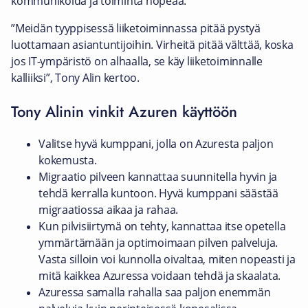
kommunikoida ja toiminta nopeaa.”
”Meidän tyyppisessä liiketoiminnassa pitää pystyä
luottamaan asiantuntijoihin. Virheitä pitää välttää, koska
jos IT-ympäristö on alhaalla, se käy liiketoiminnalle
kalliiksi”, Tony Alin kertoo.
Tony Alinin vinkit Azuren käyttöön
Valitse hyvä kumppani, jolla on Azuresta paljon
kokemusta.
Migraatio pilveen kannattaa suunnitella hyvin ja
tehdä kerralla kuntoon. Hyvä kumppani säästää
migraatiossa aikaa ja rahaa.
Kun pilvisiirtymä on tehty, kannattaa itse opetella
ymmärtämään ja optimoimaan pilven palveluja.
Vasta silloin voi kunnolla oivaltaa, miten nopeasti ja
mitä kaikkea Azuressa voidaan tehdä ja skaalata.
Azuressa samalla rahalla saa paljon enemmän