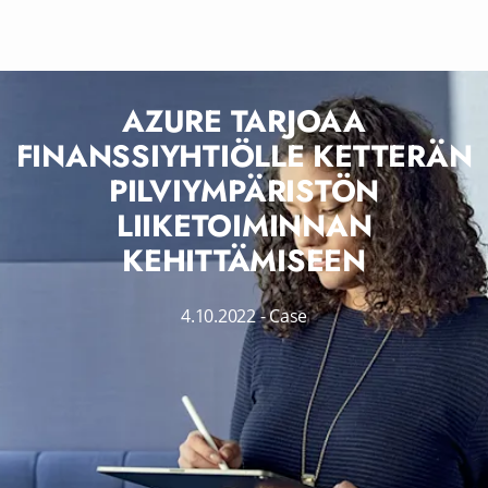
AZURE TARJOAA
FINANSSIYHTIÖLLE KETTERÄN
PILVIYMPÄRISTÖN
LIIKETOIMINNAN
KEHITTÄMISEEN
4.10.2022
-
Case