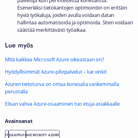
palveluja kuin perinteisessä konesalissa.
Esimerkiksi tietokantojen optimointiin on erittäin
hyviä työkaluja, joiden avulla voidaan datan
hallintaa automatisoida ja optimoida. Siten voidaan
säästää merkittävästi työaikaa.
Lue myös
Mitä kaikkea Microsoft Azure oikeastaan on?
Hyödyllisimmät Azure-pilvipalvelut – lue vinkit
Azuren tietoturva on omaa konesalia vankemmalla
perustalla
Elisan vahva Azure-osaaminen tuo etuja asiakkaalle
Avainsanat
IT
JULKIPILVI
MICROSOFT AZURE