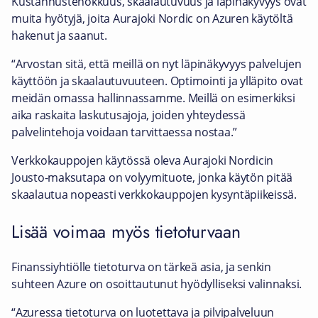
Kustannustehokkuus, skaalautuvuus ja läpinäkyvyys ovat
muita hyötyjä, joita Aurajoki Nordic on Azuren käytöltä
hakenut ja saanut.
“Arvostan sitä, että meillä on nyt läpinäkyvyys palvelujen
käyttöön ja skaalautuvuuteen. Optimointi ja ylläpito ovat
meidän omassa hallinnassamme. Meillä on esimerkiksi
aika raskaita laskutusajoja, joiden yhteydessä
palvelintehoja voidaan tarvittaessa nostaa.”
Verkkokauppojen käytössä oleva Aurajoki Nordicin
Jousto-maksutapa on volyymituote, jonka käytön pitää
skaalautua nopeasti verkkokauppojen kysyntäpiikeissä.
Lisää voimaa myös tietoturvaan
Finanssiyhtiölle tietoturva on tärkeä asia, ja senkin
suhteen Azure on osoittautunut hyödylliseksi valinnaksi.
“Azuressa tietoturva on luotettava ja pilvipalveluun