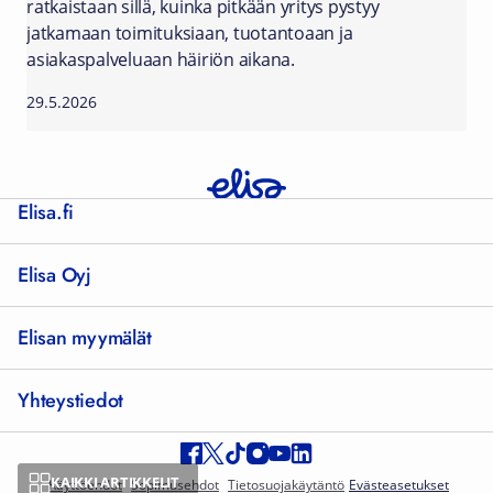
ratkaistaan sillä, kuinka pitkään yritys pystyy
jatkamaan toimituksiaan, tuotantoaan ja
asiakaspalveluaan häiriön aikana.
29.5.2026
Elisa.fi
Elisa Oyj
Elisan myymälät
Yhteystiedot
KAIKKI ARTIKKELIT
Käyttöehdot
Sopimusehdot
Tietosuojakäytäntö
Evästeasetukset