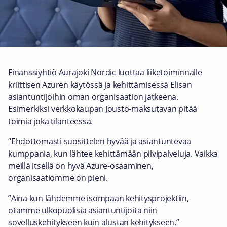
Finanssiyhtiö Aurajoki Nordic luottaa liiketoiminnalle
kriittisen Azuren käytössä ja kehittämisessä Elisan
asiantuntijoihin oman organisaation jatkeena.
Esimerkiksi verkkokaupan Jousto-maksutavan pitää
toimia joka tilanteessa.
“Ehdottomasti suosittelen hyvää ja asiantuntevaa
kumppania, kun lähtee kehittämään pilvipalveluja. Vaikka
meillä itsellä on hyvä Azure-osaaminen,
organisaatiomme on pieni.
”Aina kun lähdemme isompaan kehitysprojektiin,
otamme ulkopuolisia asiantuntijoita niin
sovelluskehitykseen kuin alustan kehitykseen.”