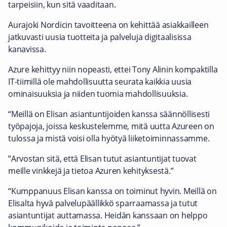
tarpeisiin, kun sitä vaaditaan.
Aurajoki Nordicin tavoitteena on kehittää asiakkailleen
jatkuvasti uusia tuotteita ja palveluja digitaalisissa
kanavissa.
Azure kehittyy niin nopeasti, ettei Tony Alinin kompaktilla
IT-tiimillä ole mahdollisuutta seurata kaikkia uusia
ominaisuuksia ja niiden tuomia mahdollisuuksia.
“Meillä on Elisan asiantuntijoiden kanssa säännöllisesti
työpajoja, joissa keskustelemme, mitä uutta Azureen on
tulossa ja mistä voisi olla hyötyä liiketoiminnassamme.
”Arvostan sitä, että Elisan tutut asiantuntijat tuovat
meille vinkkejä ja tietoa Azuren kehityksestä.”
“Kumppanuus Elisan kanssa on toiminut hyvin. Meillä on
Elisalta hyvä palvelupäällikkö sparraamassa ja tutut
asiantuntijat auttamassa. Heidän kanssaan on helppo