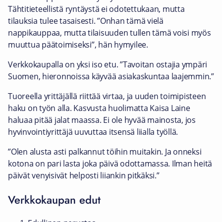
Tähtitieteellistä ryntäystä ei odotettukaan, mutta
tilauksia tulee tasaisesti. ”Onhan tämä vielä
nappikauppaa, mutta tilaisuuden tullen tämä voisi myös
muuttua päätoimiseksi”, hän hymyilee.
Verkkokaupalla on yksi iso etu. ”Tavoitan ostajia ympäri
Suomen, hieronnoissa käyvää asiakaskuntaa laajemmin.”
Tuoreella yrittäjällä riittää virtaa, ja uuden toimipisteen
haku on työn alla. Kasvusta huolimatta Kaisa Laine
haluaa pitää jalat maassa. Ei ole hyvää mainosta, jos
hyvinvointiyrittäjä uuvuttaa itsensä liialla työllä.
”Olen alusta asti palkannut töihin muitakin. Ja onneksi
kotona on pari lasta joka päivä odottamassa. Ilman heitä
päivät venyisivät helposti liiankin pitkäksi.”
Verkkokaupan edut