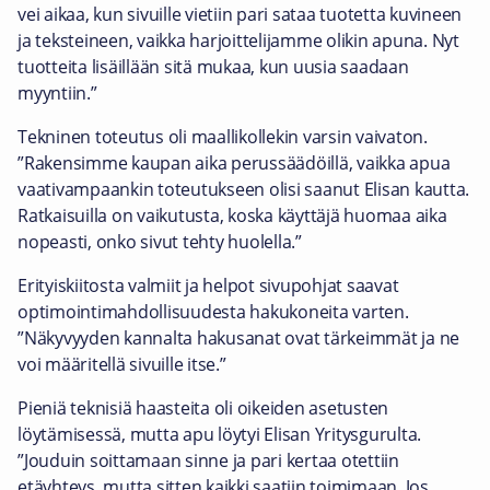
vei aikaa, kun sivuille vietiin pari sataa tuotetta kuvineen
ja teksteineen, vaikka harjoittelijamme olikin apuna. Nyt
tuotteita lisäillään sitä mukaa, kun uusia saadaan
myyntiin.”
Tekninen toteutus oli maallikollekin varsin vaivaton.
”Rakensimme kaupan aika perussäädöillä, vaikka apua
vaativampaankin toteutukseen olisi saanut Elisan kautta.
Ratkaisuilla on vaikutusta, koska käyttäjä huomaa aika
nopeasti, onko sivut tehty huolella.”
Erityiskiitosta valmiit ja helpot sivupohjat saavat
optimointimahdollisuudesta hakukoneita varten.
”Näkyvyyden kannalta hakusanat ovat tärkeimmät ja ne
voi määritellä sivuille itse.”
Pieniä teknisiä haasteita oli oikeiden asetusten
löytämisessä, mutta apu löytyi Elisan Yritysgurulta.
”Jouduin soittamaan sinne ja pari kertaa otettiin
etäyhteys, mutta sitten kaikki saatiin toimimaan. Jos