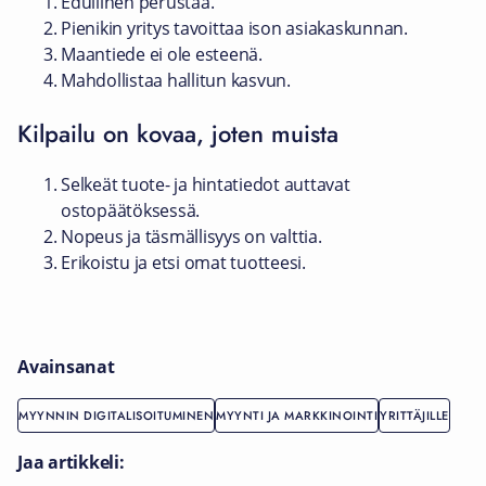
Edullinen perustaa.
Pienikin yritys tavoittaa ison asiakaskunnan.
Maantiede ei ole esteenä.
Mahdollistaa hallitun kasvun.
Kilpailu on kovaa, joten muista
Selkeät tuote- ja hintatiedot auttavat
ostopäätöksessä.
Nopeus ja täsmällisyys on valttia.
Erikoistu ja etsi omat tuotteesi.
Avainsanat
MYYNNIN DIGITALISOITUMINEN
MYYNTI JA MARKKINOINTI
YRITTÄJILLE
Jaa artikkeli: