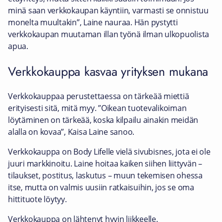
minä saan verkkokaupan käyntiin, varmasti se onnistuu
monelta muultakin”, Laine nauraa. Hän pystytti
verkkokaupan muutaman illan työnä ilman ulkopuolista
apua.
Verkkokauppa kasvaa yrityksen mukana
Verkkokauppaa perustettaessa on tärkeää miettiä
erityisesti sitä, mitä myy. ”Oikean tuotevalikoiman
löytäminen on tärkeää, koska kilpailu ainakin meidän
alalla on kovaa”, Kaisa Laine sanoo.
Verkkokauppa on Body Lifelle vielä sivubisnes, jota ei ole
juuri markkinoitu. Laine hoitaa kaiken siihen liittyvän –
tilaukset, postitus, laskutus – muun tekemisen ohessa
itse, mutta on valmis uusiin ratkaisuihin, jos se oma
hittituote löytyy.
Verkkokauppa on lähtenyt hyvin liikkeelle.