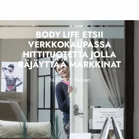
BODY LIFE ETSII
VERKKOKAUPASSA
HITTITUOTETTA JOLLA
RÄJÄYTTÄÄ MARKKINAT
24.4.2017
-
Yleinen