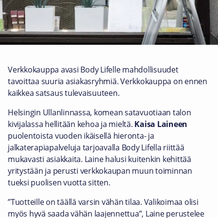
Verkkokauppa avasi Body Lifelle mahdollisuudet
tavoittaa suuria asiakasryhmiä. Verkkokauppa on ennen
kaikkea satsaus tulevaisuuteen.
Helsingin Ullanlinnassa, komean satavuotiaan talon
kivijalassa hellitään kehoa ja mieltä.
Kaisa Laineen
puolentoista vuoden ikäisellä hieronta- ja
jalkaterapiapalveluja tarjoavalla Body Lifella riittää
mukavasti asiakkaita. Laine halusi kuitenkin kehittää
yritystään ja perusti verkkokaupan muun toiminnan
tueksi puolisen vuotta sitten.
”Tuotteille on täällä varsin vähän tilaa. Valikoimaa olisi
myös hyvä saada vähän laajennettua”, Laine perustelee