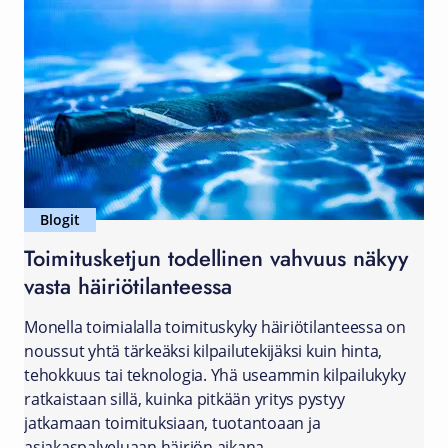
Blogit
Toimitusketjun todellinen vahvuus näkyy
vasta häiriötilanteessa
Monella toimialalla toimituskyky häiriötilanteessa on
noussut yhtä tärkeäksi kilpailutekijäksi kuin hinta,
tehokkuus tai teknologia. Yhä useammin kilpailukyky
ratkaistaan sillä, kuinka pitkään yritys pystyy
jatkamaan toimituksiaan, tuotantoaan ja
asiakaspalveluaan häiriön aikana.