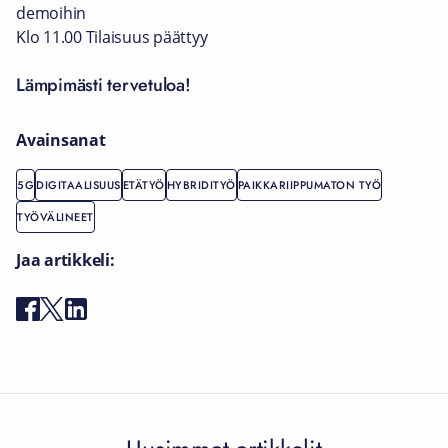
demoihin
Klo 11.00 Tilaisuus päättyy
Lämpimästi tervetuloa!
Avainsanat
5G
DIGITAALISUUS
ETÄTYÖ
HYBRIDITYÖ
PAIKKARIIPPUMATON TYÖ
TYÖVÄLINEET
Jaa artikkeli: