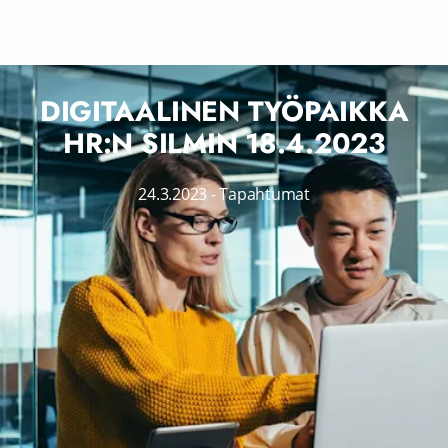
DIGITAALINEN TYÖPAIKKA
HR:N SILMIN 18.4.2023
24.3.2023
-
Tapahtumat