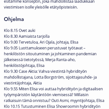
esitämme konseptin, joka mahdollistaa laadukkaan
viestimisen isolle yleisölle etätyöpisteisiin.
Ohjelma
Klo 8.15 Ovet auki
Klo 8.30 Aamiaista tarjolla
Klo 9.00 Tervetuloa, Ari Ojala, johtaja, Elisa
Klo 9.05 Luottamukseen perustuvat työtavat –
henkilöstön sitoutuminen ja johtaminen pandemian
jälkeisessä tietotyössä, Merja Ranta-aho,
henkilöstöjohtaja, Elisa
Klo 9.30 Case Aktia: Vahva viestintä hybridityön
mahdollistajana, Lotta Borgström, sijoittajasuhde- ja
viestintäjohtaja, Aktia
Klo 9.55 Miten Elisa voi auttaa hybridityön ja digitaalisen
työympäristön käytäntöön viemisessä? Millaisin
ratkaisuin tämä onnistuu? Outi Asmi, myyntijohtaja, Elisa
Klo 10.15 Tutustuminen Elisa Showroomin hybridityön