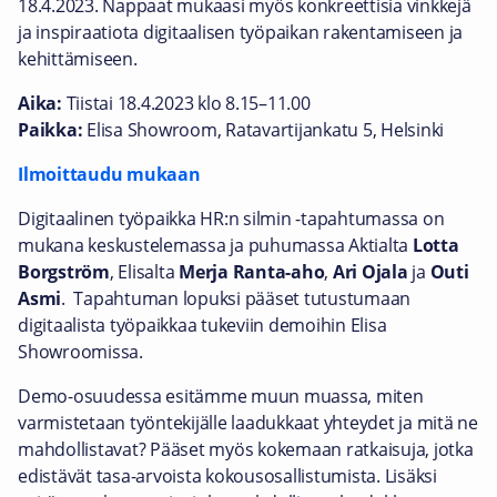
18.4.2023. Nappaat mukaasi myös konkreettisia vinkkejä
ja inspiraatiota digitaalisen työpaikan rakentamiseen ja
kehittämiseen.
Aika:
Tiistai 18.4.2023 klo 8.15–11.00
Paikka:
Elisa Showroom, Ratavartijankatu 5, Helsinki
Ilmoittaudu mukaan
Digitaalinen työpaikka HR:n silmin -tapahtumassa on
mukana keskustelemassa ja puhumassa Aktialta
Lotta
Borgström
, Elisalta
Merja Ranta-aho
,
Ari Ojala
ja
Outi
Asmi
. Tapahtuman lopuksi pääset tutustumaan
digitaalista työpaikkaa tukeviin demoihin Elisa
Showroomissa.
Demo-osuudessa esitämme muun muassa, miten
varmistetaan työntekijälle laadukkaat yhteydet ja mitä ne
mahdollistavat? Pääset myös kokemaan ratkaisuja, jotka
edistävät tasa-arvoista kokousosallistumista. Lisäksi