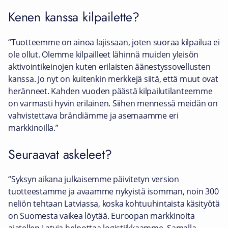
Kenen kanssa kilpailette?
“Tuotteemme on ainoa lajissaan, joten suoraa kilpailua ei
ole ollut. Olemme kilpailleet lähinnä muiden yleisön
aktivointikeinojen kuten erilaisten äänestyssovellusten
kanssa. Jo nyt on kuitenkin merkkejä siitä, että muut ovat
heränneet. Kahden vuoden päästä kilpailutilanteemme
on varmasti hyvin erilainen. Siihen mennessä meidän on
vahvistettava brändiämme ja asemaamme eri
markkinoilla.”
Seuraavat askeleet?
“Syksyn aikana julkaisemme päivitetyn version
tuotteestamme ja avaamme nykyistä isomman, noin 300
neliön tehtaan Latviassa, koska kohtuuhintaista käsityötä
on Suomesta vaikea löytää. Euroopan markkinoita