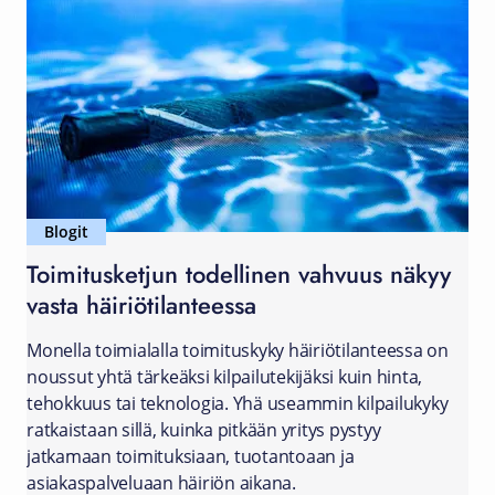
Blogit
Toimitusketjun todellinen vahvuus näkyy
vasta häiriötilanteessa
Monella toimialalla toimituskyky häiriötilanteessa on
noussut yhtä tärkeäksi kilpailutekijäksi kuin hinta,
tehokkuus tai teknologia. Yhä useammin kilpailukyky
ratkaistaan sillä, kuinka pitkään yritys pystyy
jatkamaan toimituksiaan, tuotantoaan ja
asiakaspalveluaan häiriön aikana.