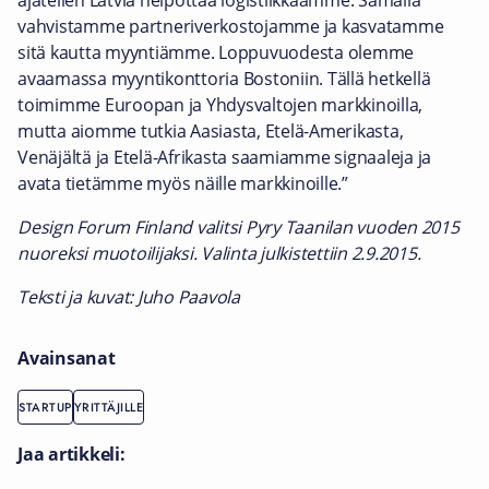
ajatellen Latvia helpottaa logistiikkaamme. Samalla
vahvistamme partneriverkostojamme ja kasvatamme
sitä kautta myyntiämme. Loppuvuodesta olemme
avaamassa myyntikonttoria Bostoniin. Tällä hetkellä
toimimme Euroopan ja Yhdysvaltojen markkinoilla,
mutta aiomme tutkia Aasiasta, Etelä-Amerikasta,
Venäjältä ja Etelä-Afrikasta saamiamme signaaleja ja
avata tietämme myös näille markkinoille.”
Design Forum Finland valitsi Pyry Taanilan vuoden 2015
nuoreksi muotoilijaksi. Valinta julkistettiin 2.9.2015.
Teksti ja kuvat: Juho Paavola
Avainsanat
STARTUP
YRITTÄJILLE
Jaa artikkeli: