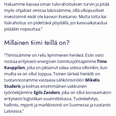
Haluamme kasvaa oman tulorahoituksen turvin ja pitää
myös ohjakset omissa käsissämme, sillä ulkopuoliset
investoinnit eivät ole kasvun itseisarvo. Mutta totta kai
lisärahoitus on pidettävä pöydällä, jos kasvuaikataulua
pitääkin nopeuttaa.”
Millainen tiimi teillä on?
“Tiimissämme on reilu kymmenen henkeä. Esiin voisi
nostaa erityisesti energisen toimitusjohtajamme
Timo
Kauppilan
, joka on jaksanut valaa uskoa silloinkin, kun
muilta se on ollut loppua. Toinen tärkeä henkilö on
tuotannostamme vastaava sähköinsinööri
Mikelis
Studeris
ja kolmas ensimmäinen vakituinen
työntekijämme
Egils Zanders
, joka on ollut korvaamaton
erityisesti logistiikan suunnittelussa. Tuotekehitys,
hallinto, myynti ja markkinointi on Suomessa ja tuotanto
Latviassa.”