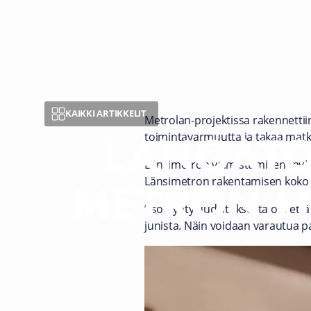
KAIKKI ARTIKKELIT
Metrolan-projektissa rakennettii
LANGATO
toimintavarmuutta ja takaa matku
Länsimetron valmistumisen myötä
METRON H
Länsimetron rakentamisen koko me
”Iso hyöty uudistuksesta on, että
junista. Näin voidaan varautua pa