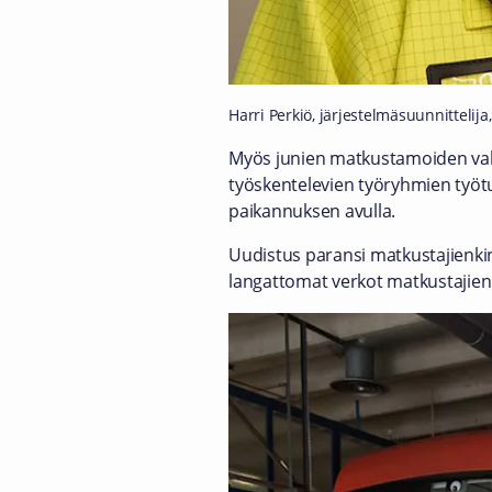
Harri Perkiö, järjestelmäsuunnittelija,
Myös junien matkustamoiden valv
työskentelevien työryhmien työtu
paikannuksen avulla.
Uudistus paransi matkustajienkin
langattomat verkot matkustajien 