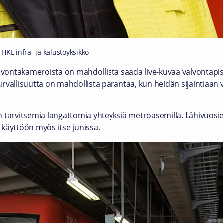
 HKL infra- ja kalustoyksikkö
ontakameroista on mahdollista saada live-kuvaa valvontapiste
rvallisuutta on mahdollista parantaa, kun heidän sijaintiaan 
 tarvitsemia langattomia yhteyksiä metroasemilla. Lähivuosie
käyttöön myös itse junissa.