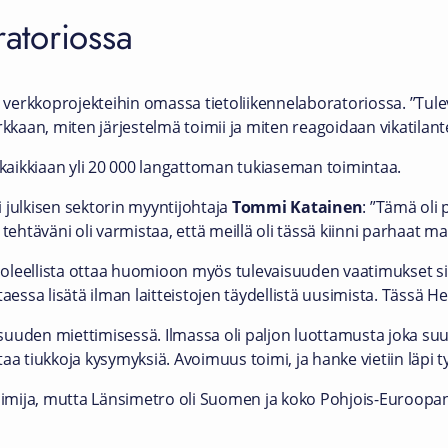
ratoriossa
n verkkoprojekteihin omassa tietoliikennelaboratoriossa. ”Tul
aan, miten järjestelmä toimii ja miten reagoidaan vikatilante
n kaikkiaan yli 20 000 langattoman tukiaseman toimintaa.
 julkisen sektorin myyntijohtaja
Tommi Katainen
: ”Tämä oli 
tehtäväni oli varmistaa, että meillä oli tässä kiinni parhaat ma
oleellista ottaa huomioon myös tulevaisuuden vaatimukset sit
aessa lisätä ilman laitteistojen täydellistä uusimista. Tässä H
naisuuden miettimisessä. Ilmassa oli paljon luottamusta joka 
a tiukkoja kysymyksiä. Avoimuus toimi, ja hanke vietiin läpi tyy
toimija, mutta Länsimetro oli Suomen ja koko Pohjois-Euroopan