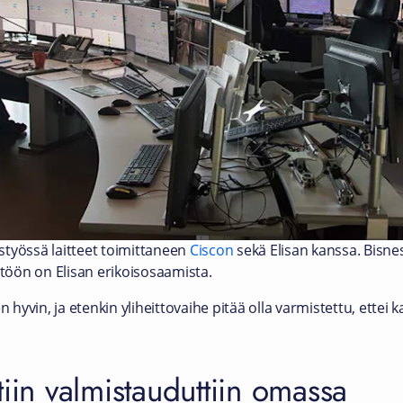
styössä laitteet toimittaneen
Ciscon
sekä Elisan kanssa. Bisnes
öön on Elisan erikoisosaamista.
n hyvin, ja etenkin yliheittovaihe pitää olla varmistettu, ettei k
tiin valmistauduttiin omassa