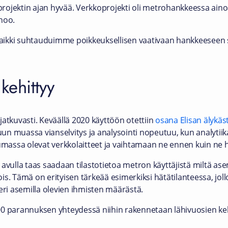
 projektin ajan hyvää. Verkkoprojekti oli metrohankkeessa aino
noo.
aikki suhtauduimme poikkeuksellisen vaativaan hankkeeseen 
kehittyy
atkuvasti. Keväällä 2020 käyttöön otettiin
osana Elisan älykäs
n muassa vianselvitys ja analysointi nopeutuu, kun analytii
assa olevat verkkolaitteet ja vaihtamaan ne ennen kuin ne h
ulla taas saadaan tilastotietoa metron käyttäjistä miltä as
s. Tämä on erityisen tärkeää esimerkiksi hätätilanteessa, joll
eri asemilla olevien ihmisten määrästä.
00 parannuksen yhteydessä niihin rakennetaan lähivuosien ke