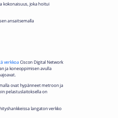
a kokonaisuus, joka hoitui
sen ansaitsemalla
tä verkkoa
Ciscon Digital Network
kan ja koneoppimisen avulla
ajoavat.
emalla ovat hypänneet metroon ja
oin pelastuslaitoksella on
hityshankkeissa langaton verkko