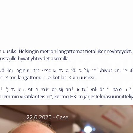
n uusiksi Helsingin metron langattomat tietoliikenneyhteydet
N VERKKO T
stajille hyvät yhteydet asemilla.
 Helsingin metron matkustajamäärä hipoo lähivuosina jo 80 
ÄIRIÖTÖNTÄ 
tron langattomat verkot laitettiin uusiksi.
 kuljettajien antaman infon sijaan huoltohenkilöstö saa etänä 
remmin vikatilanteisiin”, kertoo HKL:n järjestelmäsuunnitteli
22.6.2020
-
Case