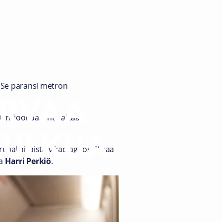
. Se paransi metron
URVAA
miljoonaa. Yhtä aikaa
KULKUA
reaaliaikaista vikadiagnostiikkaa
ja
Harri Perkiö
.