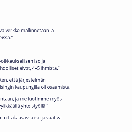
eva verkko mallinnetaan ja
issa.”
poikkeuksellisen iso ja
hdolliset aivot, 4–5 ihmistä.”
en, että järjestelmän
elsingin kaupungilla oli osaamista.
suuntaan, ja me luotimme myös
likkäällä yhteistyöllä.”
 mittakaavassa iso ja vaativa