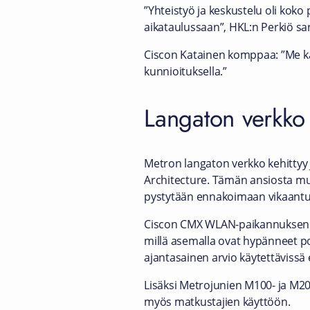
”Yhteistyö ja keskustelu oli koko
aikataulussaan”, HKL:n Perkiö sa
Ciscon Katainen komppaa: ”Me k
kunnioituksella.”
Langaton verkko 
Metron langaton verkko kehittyy j
Architecture. Tämän ansiosta muu
pystytään ennakoimaan vikaantum
Ciscon CMX WLAN-paikannuksen av
millä asemalla ovat hypänneet poi
ajantasainen arvio käytettävissä 
Lisäksi Metrojunien M100- ja M2
myös matkustajien käyttöön.