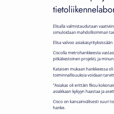
tietoliikennelabo
Elisalla valmistaudutaan vaativii
simuloidaan mahdollisimman tarkk
Elisa valvoo asiakasyrityksissää
Ciscolla metrohankkeesta vastasi
pitkäkestoinen projekti, ja minun 
Kataisen mukaan hankkeessa oli 
toiminnallisuuksia voidaan tarvitt
”Asiakas oli erittäin fiksu koko
asiakkaan kykyyn haastaa ja asetta
Cisco on kansainvälisesti suuri 
hanke.