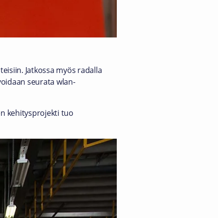
isiin. Jatkossa myös radalla
voidaan seurata wlan-
n kehitysprojekti tuo