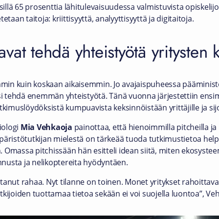
lä 65 prosenttia lähitulevaisuudessa valmistuvista opiskelijoist
taan taitoja: kriittisyyttä, analyyttisyyttä ja digitaitoja.
uavat tehdä yhteistyötä yritysten
ämmin kuin koskaan aikaisemmin. Jo avajaispuheessa pääminist
isi tehdä enemmän yhteistyötä. Tänä vuonna järjestettiin ensi
tutkimuslöydöksistä kumpuavista keksinnöistään yrittäjille ja sijoi
iologi
Mia Vehkaoja
painottaa, että hienoimmilla pitcheilla ja li
mpäristötutkijan mielestä on tärkeää tuoda tutkimustietoa he
 Omassa pitchissään hän esitteli idean siitä, miten ekosysteem
nusta ja nelikoptereita hyödyntäen.
tanut rahaa. Nyt tilanne on toinen. Monet yritykset rahoittav
tkijoiden tuottamaa tietoa sekään ei voi suojella luontoa”, Ve