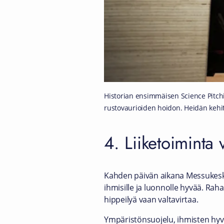
Historian ensimmäisen Science Pitchin
rustovaurioiden hoidon. Heidän kehi
4. Liiketoiminta 
Kahden päivän aikana Messukesku
ihmisille ja luonnolle hyvää. Raha
hippeilyä vaan valtavirtaa.
Ympäristönsuojelu, ihmisten hyvinv