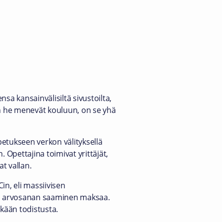
ensa kansainvälisiltä sivustoilta,
n he menevät kouluun, on se yhä
opetukseen verkon välityksellä
Opettajina toimivat yrittäjät,
at vallan.
in, eli massiivisen
iitä arvosanan saaminen maksaa.
ikään todistusta.