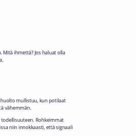
 Mitä ihmettä? Jos haluat olla
a.
huolto mullistuu, kun potilaat
yistä vähemmän.
een todellisuuteen. Rohkeimmat
ssa niin innokkaasti, että signaali