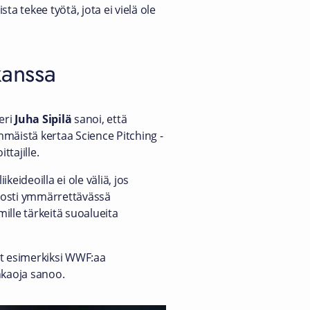
a tekee työtä, jota ei vielä ole
 kanssa
eri
Juha Sipilä
sanoi, että
mmäistä kertaa Science Pitching -
ttajille.
ikeideoilla ei ole väliä, jos
lposti ymmärrettävässä
ille tärkeitä suoalueita
at esimerkiksi WWF:aa
hkaoja sanoo.