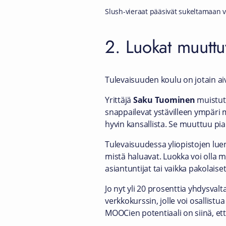
Slush-vieraat pääsivät sukeltamaan vi
2. Luokat muuttuva
Tulevaisuuden koulu on jotain a
Yrittäjä
Saku Tuominen
muistutti
snappailevat ystävilleen ympäri
hyvin kansallista. Se muuttuu pia
Tulevaisuudessa yliopistojen luen
mistä haluavat. Luokka voi olla 
asiantuntijat tai vaikka pakolaiset
Jo nyt yli 20 prosenttia yhdysvalt
verkkokurssin, jolle voi osallist
MOOCien potentiaali on siinä, ett