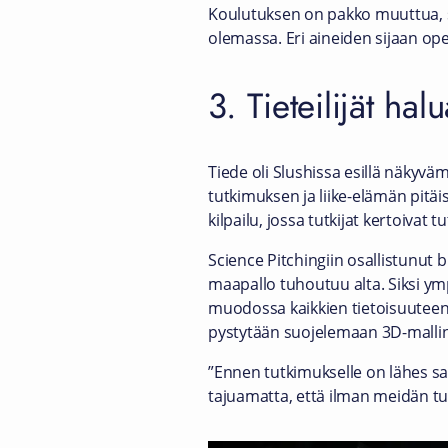
Koulutuksen on pakko muuttua, sil
olemassa. Eri aineiden sijaan opete
3. Tieteilijät hal
Tiede oli Slushissa esillä näkyv
tutkimuksen ja liike-elämän pitä
kilpailu, jossa tutkijat kertoivat 
Science Pitchingiin osallistunut b
maapallo tuhoutuu alta. Siksi y
muodossa kaikkien tietoisuuteen.
pystytään suojelemaan 3D-mallin
”Ennen tutkimukselle on lähes sa
tajuamatta, että ilman meidän tu