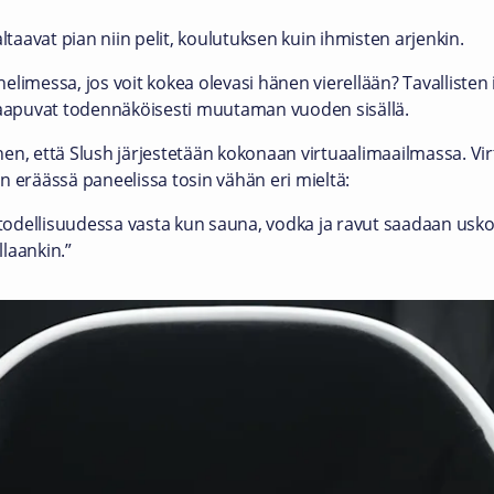
ltaavat pian niin pelit, koulutuksen kuin ihmisten arjenkin.
uhelimessa, jos voit kokea olevasi hänen vierellään? Tavalliste
 saapuvat todennäköisesti muutaman vuoden sisällä.
en, että Slush järjestetään kokonaan virtuaalimaailmassa. Virt
in eräässä paneelissa tosin vähän eri mieltä:
itodellisuudessa vasta kun sauna, vodka ja ravut saadaan usko
llaankin.”