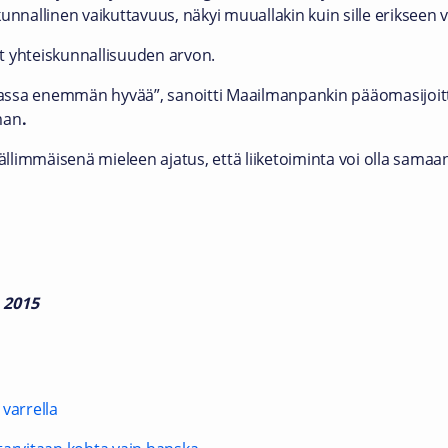
kunnallinen vaikuttavuus, näkyi muuallakin kuin sille erikseen
t yhteiskunnallisuuden arvon.
assa enemmän hyvää”, sanoitti Maailmanpankin pääomasijoit
man
.
äällimmäisenä mieleen ajatus, että liiketoiminta voi olla samaa
 2015
varrella