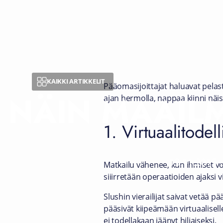
KAIKKI ARTIKKELIT
Pääomasijoittajat haluavat pelast
NÄIN MAAIL
ajan hermolla, nappaa kiinni näist
1. Virtuaalitodel
13.11.2015
-
Matkailu vähenee, kun ihmiset voi
siiirretään operaatioiden ajaksi 
Slushin vierailijat saivat vetää p
pääsivät kiipeämään virtuaaliselle
ei todellakaan jäänyt hiljaiseksi.