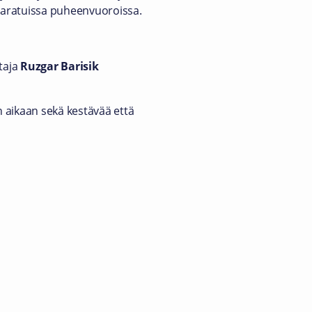
 varatuissa puheenvuoroissa.
taja
Ruzgar Barisik
n aikaan sekä kestävää että