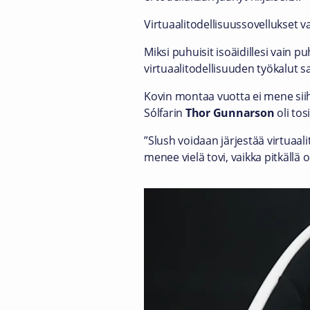
Virtuaalitodellisuussovellukset va
Miksi puhuisit isoäidillesi vain p
virtuaalitodellisuuden työkalut
Kovin montaa vuotta ei mene siih
Sólfarin
Thor Gunnarson
oli tos
”Slush voidaan järjestää virtuaal
menee vielä tovi, vaikka pitkällä o