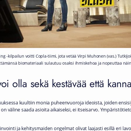
g -kilpailun voitti Copla-tiimi, jota vetää Virpi Muhonen (vas.) Tutkij
ttämänsä biomateriaali sulautuu osaksi ihmiskehoa ja nopeuttaa näi
voi olla sekä kestävää että kann
ksessa kuultiin monia puheenvuoroja ideoista, joiden ensis
 on väline saada asioita aikaiseksi, ei itseisarvo. Ympäristötie
ointi ja kehitysmaiden ongelmat olivat laajasti esillä eri lavoj