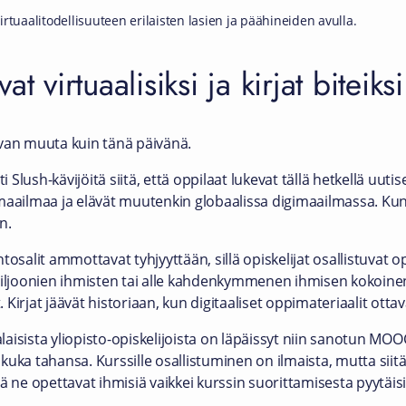
rtuaalitodellisuuteen erilaisten lasien ja päähineiden avulla.
t virtuaalisiksi ja kirjat biteiksi
ivan muuta kuin tänä päivänä.
 Slush-kävijöitä siitä, että oppilaat lukevat tällä hetkellä uutis
 maailmaa ja elävät muutenkin globaalissa digimaailmassa. Ku
n.
tosalit ammottavat tyhjyyttään, sillä opiskelijat osallistuvat 
miljoonien ihmisten tai alle kahdenkymmenen ihmisen kokoinen. 
. Kirjat jäävät historiaan, kun digitaaliset oppimateriaalit ottav
alaisista yliopisto-opiskelijoista on läpäissyt niin sanotun MOOC
ua kuka tahansa. Kurssille osallistuminen on ilmaista, mutta s
ä ne opettavat ihmisiä vaikkei kurssin suorittamisesta pyytäis