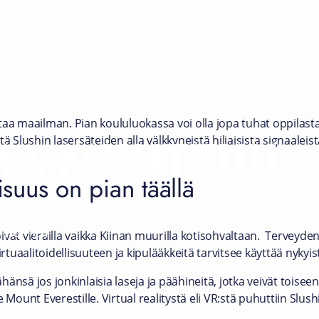
aa maailman. Pian koululuokassa voi olla jopa tuhat oppilasta.
MA MUUTTUU
ä Slushin lasersäteiden alla välkkyneistä hiljaisista signaaleist
lisuus on pian täällä
Yleinen
vat vierailla vaikka Kiinan muurilla kotisohvaltaan. Terveyden
virtuaalitoidellisuuteen ja kipulääkkeitä tarvitsee käyttää nyk
äähänsä jos jonkinlaisia laseja ja päähineitä, jotka veivät tois
 Mount Everestille. Virtual realitystä eli VR:stä puhuttiin Slushi