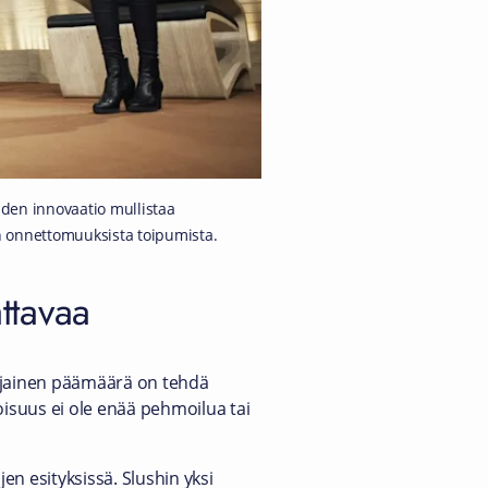
oiden innovaatio mullistaa
n onnettomuuksista toipumista.
attavaa
ijainen päämäärä on tehdä
toisuus ei ole enää pehmoilua tai
en esityksissä. Slushin yksi