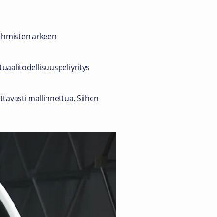
n ihmisten arkeen
uaalitodellisuuspeliyritys
ttavasti mallinnettua. Siihen