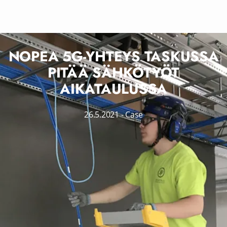
NOPEA 5G-YHTEYS TASKUSSA
PITÄÄ SÄHKÖTYÖT
AIKATAULUSSA
26.5.2021
-
Case