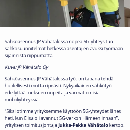
Sähköasennus JP Vähätalossa nopea 5G-yhteys tuo
sähkösuunnitelmat hetkessä asentajien avuksi työmaan
sijainnista riippumatta.
Kuva: JP Vähätalo Oy
Sähköasennus JP Vähätalossa työt on tapana tehdä
huolellisesti mutta ripeästi. Nykyaikainen sähkötyö
edellyttää tuekseen nopeita ja varmatoimisia
mobiiliyhteyksiä.
”Siksi otimme yrityksemme käyttöön 5G-yhteydet lähes
heti, kun Elisa oli avannut 5G-verkon Hämeenlinnaan”,
yrityksen toimitusjohtaja
Jukka-Pekka Vähätalo
kertoo.