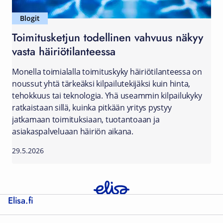
Blogit
Toimitusketjun todellinen vahvuus näkyy
vasta häiriötilanteessa
Monella toimialalla toimituskyky häiriötilanteessa on
noussut yhtä tärkeäksi kilpailutekijäksi kuin hinta,
tehokkuus tai teknologia. Yhä useammin kilpailukyky
ratkaistaan sillä, kuinka pitkään yritys pystyy
jatkamaan toimituksiaan, tuotantoaan ja
asiakaspalveluaan häiriön aikana.
29.5.2026
Elisa.fi