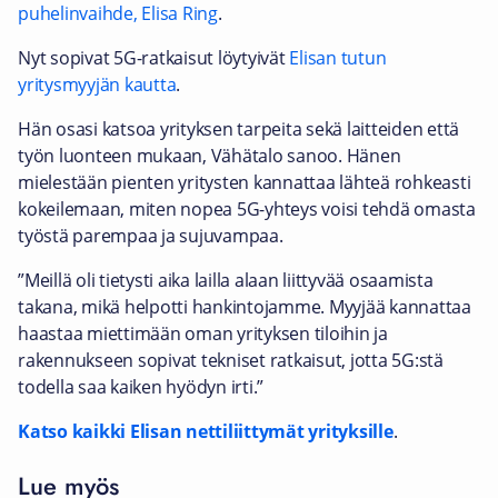
puhelinvaihde, Elisa Ring
.
Nyt sopivat 5G-ratkaisut löytyivät
Elisan tutun
yritysmyyjän kautta
.
Hän osasi katsoa yrityksen tarpeita sekä laitteiden että
työn luonteen mukaan, Vähätalo sanoo. Hänen
mielestään pienten yritysten kannattaa lähteä rohkeasti
kokeilemaan, miten nopea 5G-yhteys voisi tehdä omasta
työstä parempaa ja sujuvampaa.
”Meillä oli tietysti aika lailla alaan liittyvää osaamista
takana, mikä helpotti hankintojamme. Myyjää kannattaa
haastaa miettimään oman yrityksen tiloihin ja
rakennukseen sopivat tekniset ratkaisut, jotta 5G:stä
todella saa kaiken hyödyn irti.”
Katso kaikki Elisan nettiliittymät yrityksille
.
Lue myös