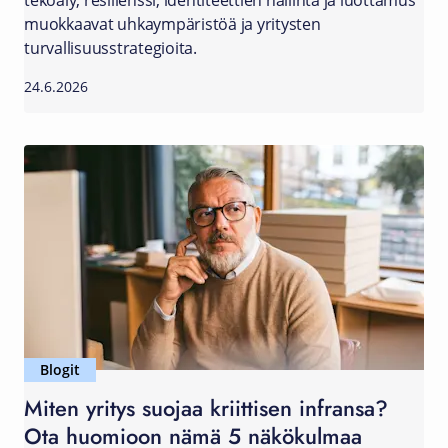
tekoäly, resilienssi, identiteettien hallinta ja luottamus
muokkaavat uhkaympäristöä ja yritysten
turvallisuusstrategioita.
24.6.2026
Blogit
Miten yritys suojaa kriittisen infransa?
Ota huomioon nämä 5 näkökulmaa