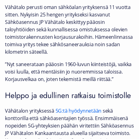
Vähätalo perusti oman sähköalan yrityksensä 11 vuotta
sitten. Nykyisin 25 hengen yritykseksi kasvanut
Sähköasennus JP Vähätalo keskittyy pääosin
taloyhtiöiden sekä kunnallisessa omistuksessa olevien
toimistorakennusten korjausurakoihin. Hämeenlinnassa
toimiva yritys tekee sähkösaneerauksia noin sadan
kilometrin säteellä.
”Nyt saneerataan pääosin 1960-luvun kiinteistöjä, vaikka
voisi luulla, että mentäisiin jo nuoremmissa taloissa.
Korjausvelkaa on, joten tekemistä meillä riittää.”
Helppo ja edullinen ratkaisu toimistolle
Vähätalon yrityksessä
5G:tä hyödynnetään
sekä
konttorilla että sähköasentajien työssä. Ensimmäisenä
nopeiden 5G-yhteyksien päähän viritettiin Sähköasennus
JP Vähätalon Kankaantausta alueella sijaitseva toimisto.