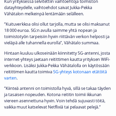
Kun yrityksessä selvitettiin vaihtoehtoja toimiston
datayhteydelle, vaihtoehdot saivat Jukka-Pekka
Vähätalon melkeinpä lentämään selälleen.
”Kuituverkkoa olisi ollut tarjolla, mutta se olisi maksanut
18 000 euroa. 5G:n avulla saimme yhtä nopean ja
toimistotyön tarpeisiin hyvin riittävän verkon helposti ja
vieläpä alle tuhannella eurolla”, Vähätalo summaa.
Hintaan kuuluu ulkoseinään kiinnitetty 5G-antenni, josta
internet-yhteys jaetaan reitittimen kautta yrityksen WiFi-
verkkoon. Lisäksi Jukka-Pekka Vähätalolla on käytössään
reitittimen kautta toimiva
5G-yhteys kotonaan etätöitä
varten
.
”Kiinteä antenni on toimistolla hyvä, sillä se takaa täyden
ja tasaisen nopeuden. Kotona reititin toimii ikkunan
viereen asennettuna hyvin. Voin tehdä sujuvasti töitä,
vaikka muut katselevat Netflixiä tai pelaavat pelejä.”