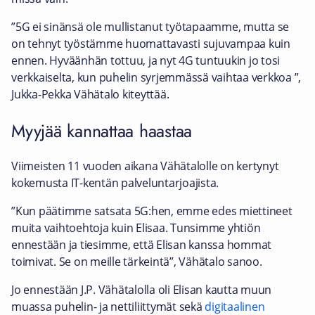
”5G ei sinänsä ole mullistanut työtapaamme, mutta se
on tehnyt työstämme huomattavasti sujuvampaa kuin
ennen. Hyväänhän tottuu, ja nyt 4G tuntuukin jo tosi
verkkaiselta, kun puhelin syrjemmässä vaihtaa verkkoa ”,
Jukka-Pekka Vähätalo kiteyttää.
Myyjää kannattaa haastaa
Viimeisten 11 vuoden aikana Vähätalolle on kertynyt
kokemusta IT-kentän palveluntarjoajista.
”Kun päätimme satsata 5G:hen, emme edes miettineet
muita vaihtoehtoja kuin Elisaa. Tunsimme yhtiön
ennestään ja tiesimme, että Elisan kanssa hommat
toimivat. Se on meille tärkeintä”, Vähätalo sanoo.
Jo ennestään J.P. Vähätalolla oli Elisan kautta muun
muassa puhelin- ja nettiliittymät sekä
digitaalinen