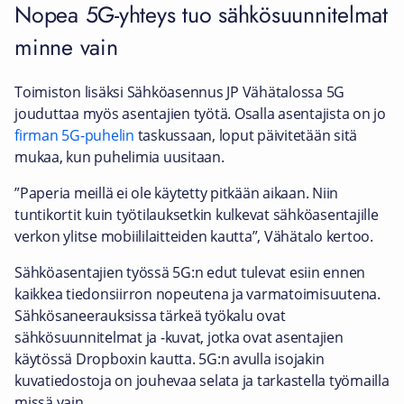
Nopea 5G-yhteys tuo sähkösuunnitelmat
minne vain
Toimiston lisäksi Sähköasennus JP Vähätalossa 5G
jouduttaa myös asentajien työtä. Osalla asentajista on jo
firman 5G-puhelin
taskussaan, loput päivitetään sitä
mukaa, kun puhelimia uusitaan.
”Paperia meillä ei ole käytetty pitkään aikaan. Niin
tuntikortit kuin työtilauksetkin kulkevat sähköasentajille
verkon ylitse mobiililaitteiden kautta”, Vähätalo kertoo.
Sähköasentajien työssä 5G:n edut tulevat esiin ennen
kaikkea tiedonsiirron nopeutena ja varmatoimisuutena.
Sähkösaneerauksissa tärkeä työkalu ovat
sähkösuunnitelmat ja -kuvat, jotka ovat asentajien
käytössä Dropboxin kautta. 5G:n avulla isojakin
kuvatiedostoja on jouhevaa selata ja tarkastella työmailla
missä vain.